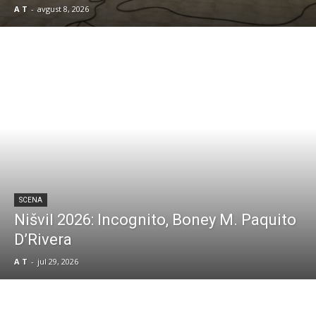
A T
-
avgust 8, 2026
SCENA
Nišvil 2026: Incognito, Boney M. Paquito
D’Rivera
A T
-
jul 29, 2026