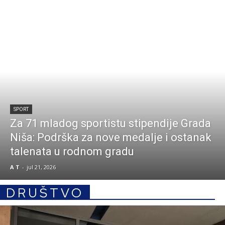
SPORT
Za 71 mladog sportistu stipendije Grada
Niša: Podrška za nove medalje i ostanak
talenata u rodnom gradu
A T
-
jul 21, 2026
DRUŠTVO