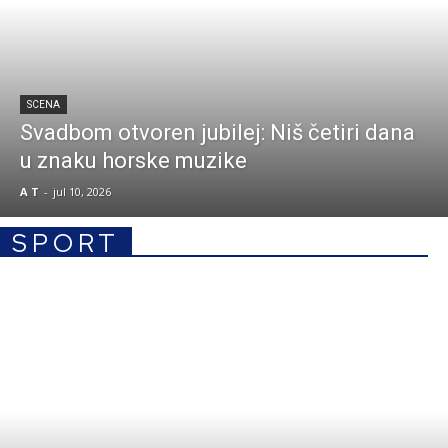
SCENA
Svadbom otvoren jubilej: Niš četiri dana
u znaku horske muzike
A T
-
jul 10, 2026
SPORT