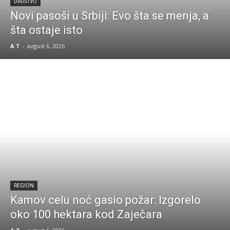
DRUŠTVO
Novi pasoši u Srbiji: Evo šta se menja, a
šta ostaje isto
A T
-
avgust 6, 2026
REGION
Kamov celu noć gasio požar: Izgorelo
oko 100 hektara kod Zaječara