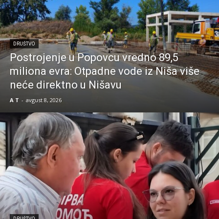
DRUŠTVO
Postrojenje u Popovcu vredno 89,5
miliona evra: Otpadne vode iz Niša više
neće direktno u Nišavu
A T
-
avgust 8, 2026
DRUŠTVO