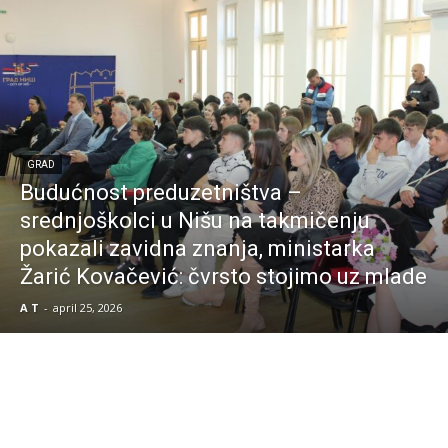
GRAD
Budućnost preduzetništva –
srednjoškolci u Nišu na takmičenju
pokazali zavidna znanja, ministarka
Žarić Kovačević: čvrsto stojimo uz mlade
A T
-
april 25, 2026