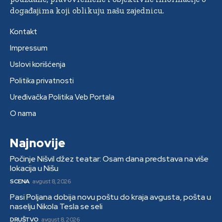
događajima koji oblikuju našu zajednicu.
Kontakt
Impressum
Uslovi korišćenja
Politika privatnosti
Uređivačka Politika Veb Portala
O nama
Najnovije
Počinje Nišvil džez teatar: Osam dana predstava na više
lokacija u Nišu
SCENA
avgust 8, 2026
Pasi Poljana dobija novu poštu do kraja avgusta, pošta u
naselju Nikola Tesla se seli
DRUŠTVO
avgust 8, 2026