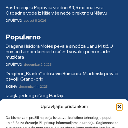
Postrojenje u Popovcu vredno 89,5 miliona evra:
Otpadne vode iz Niša više neće direktno u Nišavu
DRUŠTVO
avgust 8, 2026
Popularno
Dragana i Isidora Moles pevale sinoć za Janu Mitić. U
humanitarnom koncertu učestvovalo i puno mladih
muzičara
DRUŠTVO
decembar 2, 2025
Dečji hor „Branko“ oduševio Rumuniju: Mladi niški pevači
osvojili Grand-prix
SCENA
decembar 14, 2025
Iz ugla jednog niškog Hadžije
DRUŠTVO
januar 9, 2026
Upravljajte pristankom
Kategorije
Da bismo vam pružili najbolja iskustva, koristimo tehnologije poput
kolačića za čuvanje i/ili pristup informacijama o uređaju. Saglasnost za
ove tehnologije će nam omogućiti da obrađujemo podatke kao što su