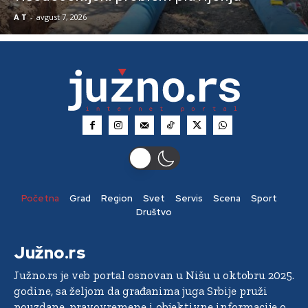
A T
-
avgust 7, 2026
Početna
Grad
Region
Svet
Servis
Scena
Sport
Društvo
Južno.rs
Južno.rs je veb portal osnovan u Nišu u oktobru 2025.
godine, sa željom da građanima juga Srbije pruži
pouzdane, pravovremene i objektivne informacije o