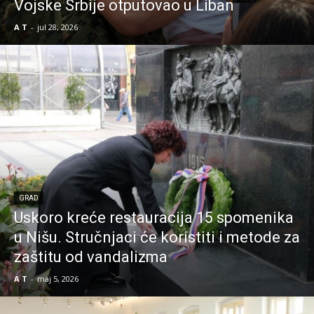
Vojske Srbije otputovao u Liban
A T
-
jul 28, 2026
GRAD
Uskoro kreće restauracija 15 spomenika
u Nišu. Stručnjaci će koristiti i metode za
zaštitu od vandalizma
A T
-
maj 5, 2026