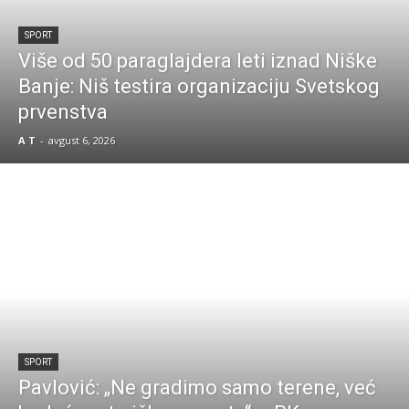
SPORT
Više od 50 paraglajdera leti iznad Niške
Banje: Niš testira organizaciju Svetskog
prvenstva
A T
-
avgust 6, 2026
SPORT
Pavlović: „Ne gradimo samo terene, već