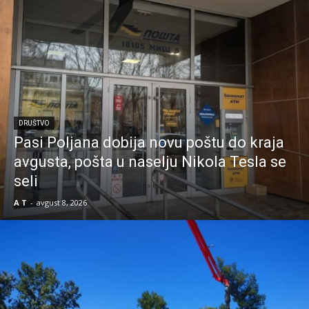
DRUŠTVO
Pasi Poljana dobija novu poštu do kraja
avgusta, pošta u naselju Nikola Tesla se
seli
A T
-
avgust 8, 2026