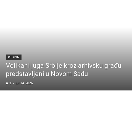
REGION
Velikani juga Srbije kroz arhivsku građu
predstavljeni u Novom Sadu
A T
-
jul 14, 2026