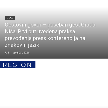
GRAD
Gestovni govor – poseban gest Grada
Niša: Prvi put uvedena praksa
prevođenja press konferencija na
znakovni jezik
A T
-
april 24, 2026
REGION