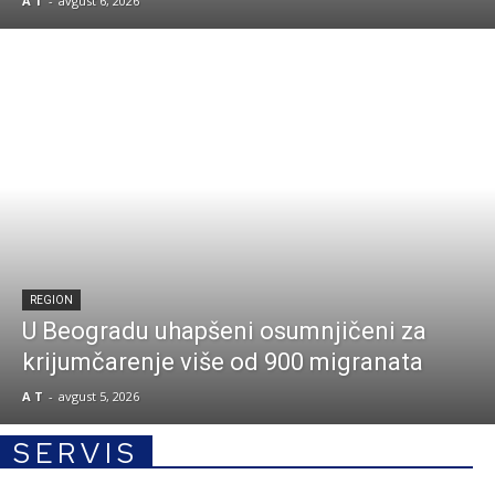
A T
-
avgust 6, 2026
REGION
U Beogradu uhapšeni osumnjičeni za
krijumčarenje više od 900 migranata
A T
-
avgust 5, 2026
SERVIS