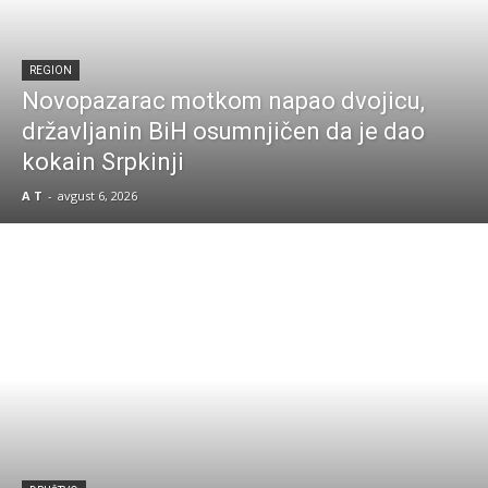
REGION
Novopazarac motkom napao dvojicu,
državljanin BiH osumnjičen da je dao
kokain Srpkinji
A T
-
avgust 6, 2026