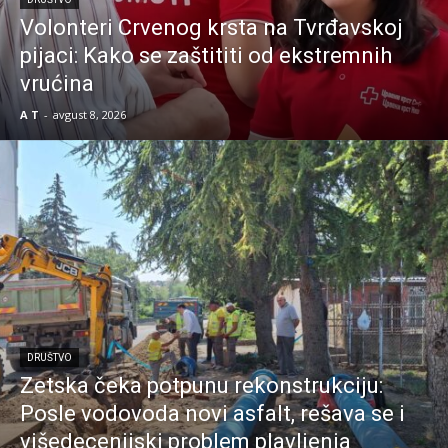
Volonteri Crvenog krsta na Tvrđavskoj
pijaci: Kako se zaštititi od ekstremnih
vrućina
A T
-
avgust 8, 2026
DRUŠTVO
Zetska čeka potpunu rekonstrukciju:
Posle vodovoda novi asfalt, rešava se i
višedecenijski problem plavljenja