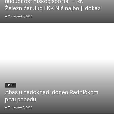
budućnost niškog sporta“ – RK
Železničar Jug i KK Niš najbolji dokaz
A T
-
avgust 4, 2026
SPORT
Abas u nadoknadi doneo Radničkom
prvu pobedu
A T
-
avgust 3, 2026