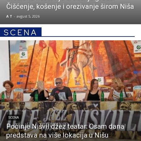
Čišćenje, košenje i orezivanje širom Niša
A T
-
avgust 5, 2026
SCENA
SCENA
Počinje Nišvil džez teatar: Osam dana
predstava na više lokacija u Nišu