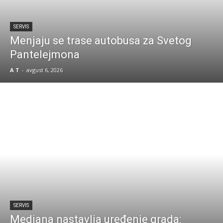
SERVIS
Menjaju se trase autobusa za Svetog
Pantelejmona
A T
-
avgust 6, 2026
SERVIS
Mediana nastavlja uređenje grada: