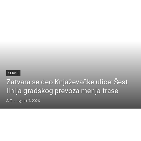
SERVIS
Zatvara se deo Knjaževačke ulice: Šest
linija gradskog prevoza menja trase
A T
-
avgust 7, 2026