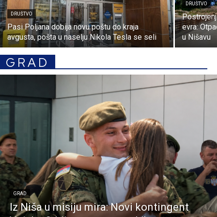
DRUŠTVO
DRUŠTVO
Postrojen
Pasi Poljana dobija novu poštu do kraja
evra: Otpa
avgusta, pošta u naselju Nikola Tesla se seli
u Nišavu
GRAD
GRAD
Iz Niša u misiju mira: Novi kontingent