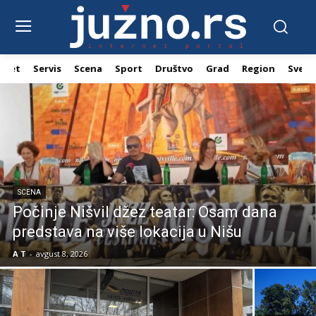
Servis
Scena
Sport
Društvo
Grad
Region
Svet
Servi
SCENA
Počinje Nišvil džez teatar: Osam dana
predstava na više lokacija u Nišu
A T
-
avgust 8, 2026