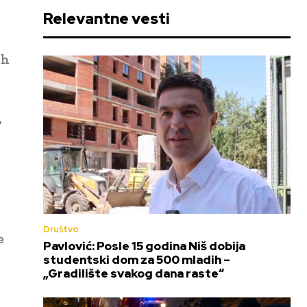
Relevantne vesti
ih
,
Društvo
e
Pavlović: Posle 15 godina Niš dobija
studentski dom za 500 mladih –
„Gradilište svakog dana raste“