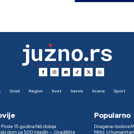
a
Grad
Region
Svet
Servis
Scena
Sport
ovije
Popularno
: Posle 15 godina Niš dobija
Dragana i Isidora 
ki dom za 500 mladih – „Gradilište
Mitić. U humanita