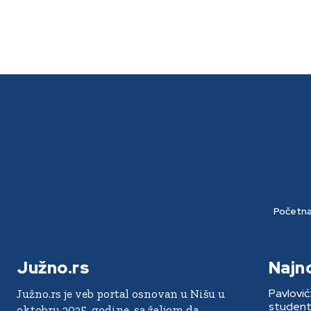
Početn
Južno.rs
Najn
Pavlović
Južno.rs je veb portal osnovan u Nišu u
students
oktobru 2025. godine, sa željom da