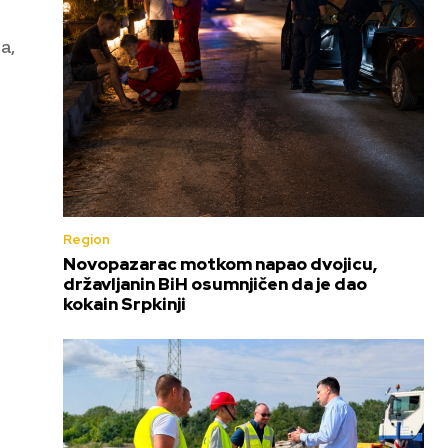
a,
Region
Novopazarac motkom napao dvojicu,
državljanin BiH osumnjičen da je dao
kokain Srpkinji