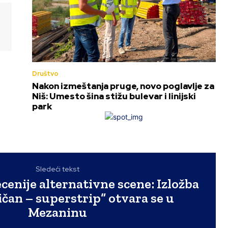
Društvo
Nakon izmeštanja pruge, novo poglavlje za
Niš: Umesto šina stižu bulevar i linijski
park
Sledeći tekst
cenije alternativne scene: Izložba
ičan – superstrip“ otvara se u
Mezaninu