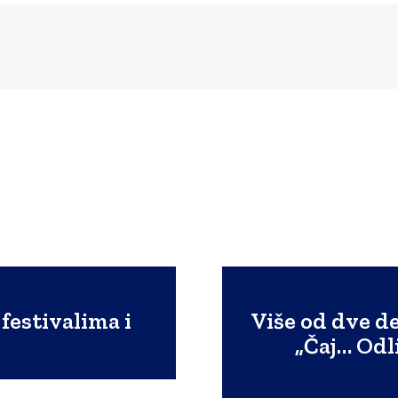
festivalima i
Više od dve de
„Čaj… Odl