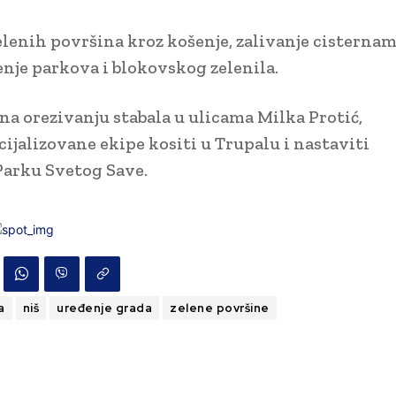
elenih površina kroz košenje, zalivanje cisternam
đenje parkova i blokovskog zelenila.
na orezivanju stabala u ulicama Milka Protić,
cijalizovane ekipe kositi u Trupalu i nastaviti
 Parku Svetog Save.
a
niš
uređenje grada
zelene površine