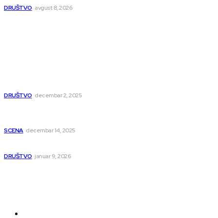
DRUŠTVO
avgust 8, 2026
Popularno
Dragana i Isidora Moles pevale sinoć za Janu Mitić. U
humanitarnom koncertu učestvovalo i puno mladih
muzičara
DRUŠTVO
decembar 2, 2025
Dečji hor „Branko“ oduševio Rumuniju: Mladi niški pevači
osvojili Grand-prix
SCENA
decembar 14, 2025
Iz ugla jednog niškog Hadžije
DRUŠTVO
januar 9, 2026
Kategorije
Grad