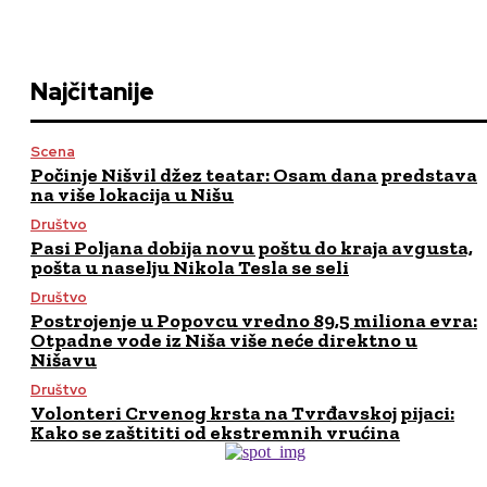
Najčitanije
Scena
Počinje Nišvil džez teatar: Osam dana predstava
na više lokacija u Nišu
Društvo
Pasi Poljana dobija novu poštu do kraja avgusta,
pošta u naselju Nikola Tesla se seli
Društvo
Postrojenje u Popovcu vredno 89,5 miliona evra:
Otpadne vode iz Niša više neće direktno u
Nišavu
Društvo
Volonteri Crvenog krsta na Tvrđavskoj pijaci:
Kako se zaštititi od ekstremnih vrućina