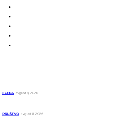
Impressum
Uslovi korišćenja
Politika privatnosti
Uređivačka Politika Veb Portala
O nama
Najnovije
Počinje Nišvil džez teatar: Osam dana predstava na više
lokacija u Nišu
SCENA
avgust 8, 2026
Pasi Poljana dobija novu poštu do kraja avgusta, pošta u
naselju Nikola Tesla se seli
DRUŠTVO
avgust 8, 2026
Postrojenje u Popovcu vredno 89,5 miliona evra: Otpadne
vode iz Niša više neće direktno u Nišavu