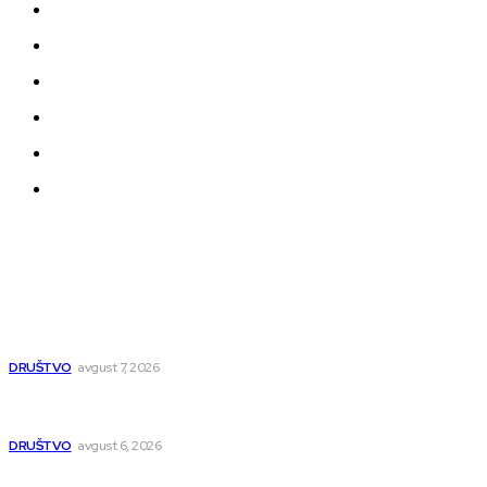
Kontakt
Impressum
Uslovi korišćenja
Politika privatnosti
Uređivačka Politika Veb Portala
O nama
Najnovije
Pavlović: Pruga će biti bezbednija, pitanje obilaznice
ispolitizovano
DRUŠTVO
avgust 7, 2026
Pavlović: Posle 15 godina Niš dobija studentski dom za 500
mladih – „Gradilište svakog dana raste“
DRUŠTVO
avgust 6, 2026
Novopazarac motkom napao dvojicu, državljanin BiH