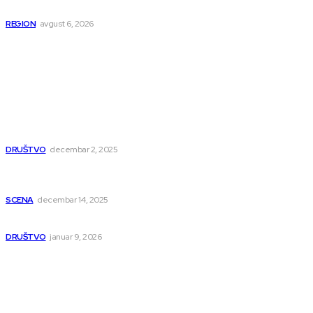
osumnjičen da je dao kokain Srpkinji
REGION
avgust 6, 2026
Popularno
Dragana i Isidora Moles pevale sinoć za Janu Mitić. U
humanitarnom koncertu učestvovalo i puno mladih
muzičara
DRUŠTVO
decembar 2, 2025
Dečji hor „Branko“ oduševio Rumuniju: Mladi niški pevači
osvojili Grand-prix
SCENA
decembar 14, 2025
Iz ugla jednog niškog Hadžije
DRUŠTVO
januar 9, 2026
Kategorije