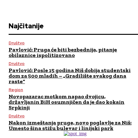
Najčitanije
Društvo
Pavlović: Pruga će biti bezbednija, pitanje
obilaznice ispolitizovano
Društvo
Pavlović: Posle 15 godina Niš dobija studentski
dom za 500 mladih – „Gradilište svakog dana
raste“
Region
Novopazarac motkom napao dvojicu,
državljanin BiH osumnjičen da je dao kokain
Srpkinji
Društvo
Nakon izmeštanja pruge, novo poglavlje za Niš:
Umesto šina stižu bulevar i linijski park