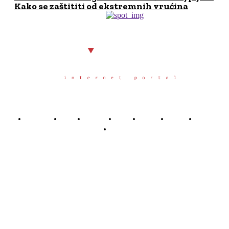
Kako se zaštititi od ekstremnih vrućina
Početna
Grad
Region
Svet
Servis
Scena
Sport
Društvo
Južno.rs
Južno.rs je veb portal osnovan u Nišu u oktobru 2025.
godine, sa željom da građanima juga Srbije pruži
pouzdane, pravovremene i objektivne informacije o