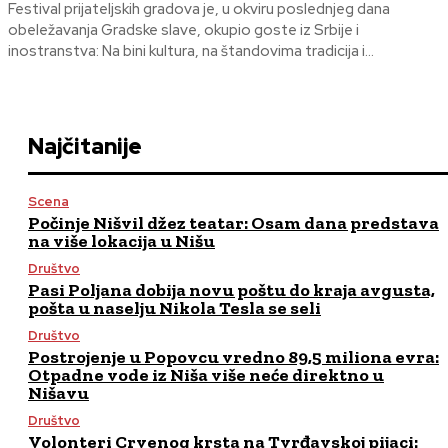
Festival prijateljskih gradova je, u okviru poslednjeg dana
obeležavanja Gradske slave, okupio goste iz Srbije i
inostranstva: Na bini kultura, na štandovima tradicija i...
Najčitanije
Scena
Počinje Nišvil džez teatar: Osam dana predstava
na više lokacija u Nišu
Društvo
Pasi Poljana dobija novu poštu do kraja avgusta,
pošta u naselju Nikola Tesla se seli
Društvo
Postrojenje u Popovcu vredno 89,5 miliona evra:
Otpadne vode iz Niša više neće direktno u
Nišavu
Društvo
Volonteri Crvenog krsta na Tvrđavskoj pijaci: