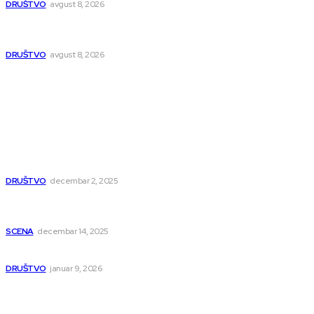
DRUŠTVO
avgust 8, 2026
Postrojenje u Popovcu vredno 89,5 miliona evra: Otpadne
vode iz Niša više neće direktno u Nišavu
DRUŠTVO
avgust 8, 2026
Popularno
Dragana i Isidora Moles pevale sinoć za Janu Mitić. U
humanitarnom koncertu učestvovalo i puno mladih
muzičara
DRUŠTVO
decembar 2, 2025
Dečji hor „Branko“ oduševio Rumuniju: Mladi niški pevači
osvojili Grand-prix
SCENA
decembar 14, 2025
Iz ugla jednog niškog Hadžije
DRUŠTVO
januar 9, 2026