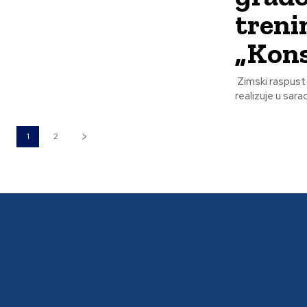
treni
„Kons
Zimski raspust 
realizuje u sara
1
2