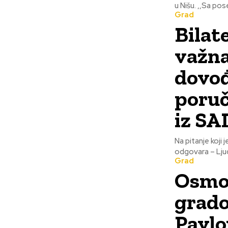
u Nišu. ,
Grad
Bilat
važna
dovođ
poruč
iz SA
Na pitanje koji
Grad
Osmo
grado
Pavlo