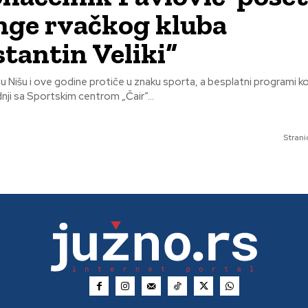
nge rvačkog kluba
tantin Veliki“
u Nišu i ove godine protiče u znaku sporta, a besplatni programi ko
dnji sa Sportskim centrom „Čair“...
Strani