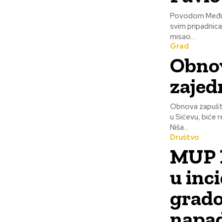
Povodom Međuna
svim pripadnicama l
misao...
Grad
Obnov
zajed
Obnova zapušte
u Sićevu, biće
Niša...
Društvo
MUP N
u inc
grado
napa