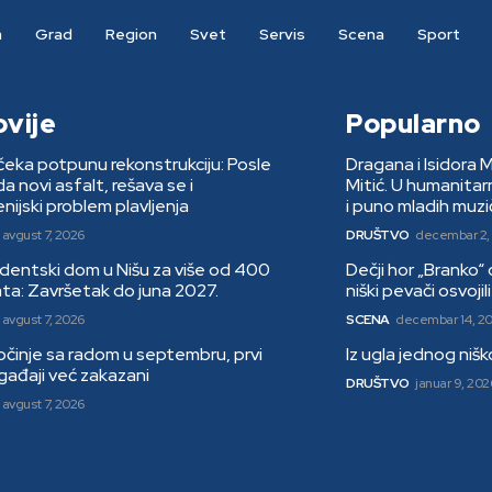
a
Grad
Region
Svet
Servis
Scena
Sport
ovije
Popularno
eka potpunu rekonstrukciju: Posle
Dragana i Isidora 
 novi asfalt, rešava se i
Mitić. U humanita
nijski problem plavljenja
i puno mladih muzi
avgust 7, 2026
DRUŠTVO
decembar 2,
dentski dom u Nišu za više od 400
Dečji hor „Branko“
ta: Završetak do juna 2027.
niški pevači osvoji
avgust 7, 2026
SCENA
decembar 14, 2
činje sa radom u septembru, prvi
Iz ugla jednog niš
ogađaji već zakazani
DRUŠTVO
januar 9, 202
avgust 7, 2026