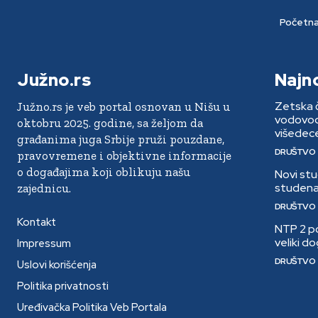
Početn
Južno.rs
Najn
Zetska č
Južno.rs je veb portal osnovan u Nišu u
vodovoda
oktobru 2025. godine, sa željom da
višedece
građanima juga Srbije pruži pouzdane,
DRUŠTVO
pravovremene i objektivne informacije
o događajima koji oblikuju našu
Novi stu
studena
zajednicu.
DRUŠTVO
Kontakt
NTP 2 po
veliki d
Impressum
DRUŠTVO
Uslovi korišćenja
Politika privatnosti
Uređivačka Politika Veb Portala