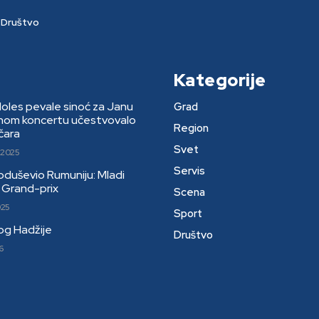
Društvo
Kategorije
Moles pevale sinoć za Janu
Grad
rnom koncertu učestvovalo
Region
čara
Svet
 2025
Servis
 oduševio Rumuniju: Mladi
li Grand-prix
Scena
025
Sport
kog Hadžije
Društvo
6