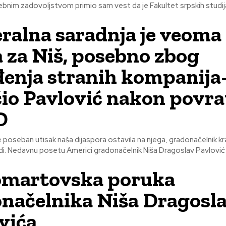
,Sa posebnim zadovoljstvom primio sam vest da je Fakultet srpskih studija
eralna saradnja je veoma
 za Niš, posebno zbog
enja stranih kompanija
io Pavlović nakon povr
D
 je poseban utisak naša dijaspora ostavila na njega, gradonačelnik k
odgovara – Ljudi. Nedavnu posetu Americi gradonačelnik Niša Dragoslav Pavlovi
martovska poruka
načelnika Niša Dragosl
vića