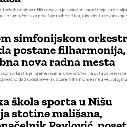
utrašnjih poslova u Nišu objavilo je zvanično saopštenje sa detalj
ca osumnjičenih za pokušaje razbojništva, u incidentu tokom kojeg
m simfonijskom orkestr
da postane filharmonija,
bna nova radna mesta
skom orkestru je, prema rečima rukovodstva, na putu da preraste
zaposli nove muzičare. Filharmonije imaju veći broj muzičara od
a škola sporta u Nišu
ja stotine mališana,
načelnik Pavlović poseti