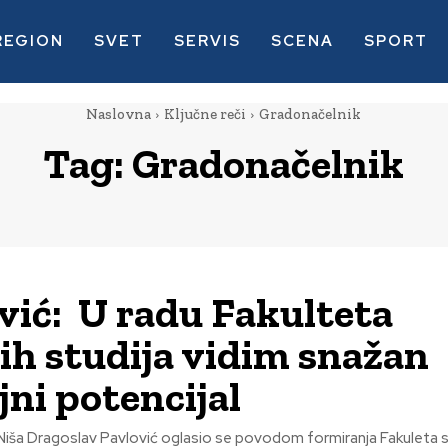
REGION
SVET
SERVIS
SCENA
SPORT
Naslovna
Ključne reči
Gradonačelnik
Tag:
Gradonačelnik
vić: U radu Fakulteta
ih studija vidim snažan
jni potencijal
iša Dragoslav Pavlović oglasio se povodom formiranja Fakuleta sr