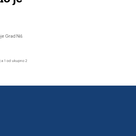
je Grad Niš
ca 1 od ukupno 2