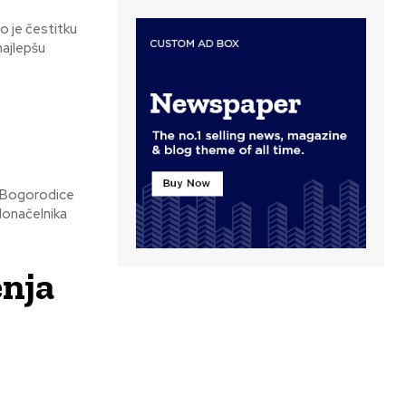
 je čestitku
e Bogorodice
donačelnika
enja