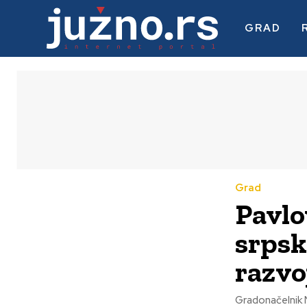
GRAD
Grad
Pavlo
srpsk
razvo
Gradonačelnik N