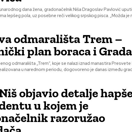
rodnog dana žena, gradonačelnik Niša Dragoslav Pavlović uputio
epšeg pola, uz posebne reči velikog srpskog pisca. „Možda je najlepšu
a odmarališta Trem –
nički plan boraca i Grada
nog odmarališta „Trem“, koje se nalazi iznad manastira Presvet
 realizovana u narednom periodu, dogovoreno je danas između gra
iš objavio detalje hapš
identu u kojem je
načelnik razoružao
dača