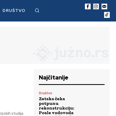
DRUŠTVO
Najčitanije
Društvo
Zetska čeka
potpunu
rekonstrukciju:
Posle vodovoda
pskih studija