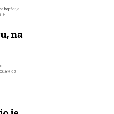
ima hapšenja
 je
u, na
 u
o je