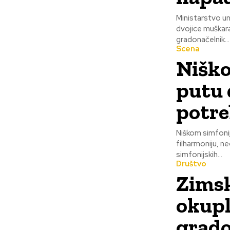
Ministarstvo un
dvojice muškara
gradonačelnik...
Scena
Niško
putu 
potre
Niškom simfonij
filharmoniju, neophodno da 
simfonijskih...
Društvo
Zimsk
okupl
grado