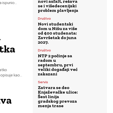
novi asfalt, rešava
 ispunio...
se i višedecenijski
problem plavljenja
Društvo
Novi studentski
dom u Nišu za više
od 400 studenata:
-
Završetak do juna
2027.
atka
Društvo
NTP 2 počinje sa
radom u
septembru, prvi
veliki događaji već
ratko
zakazani
ć opisuje kao...
Servis
Zatvara se deo
Knjaževačke ulice:
ava
Šest linija
gradskog prevoza
menja trase