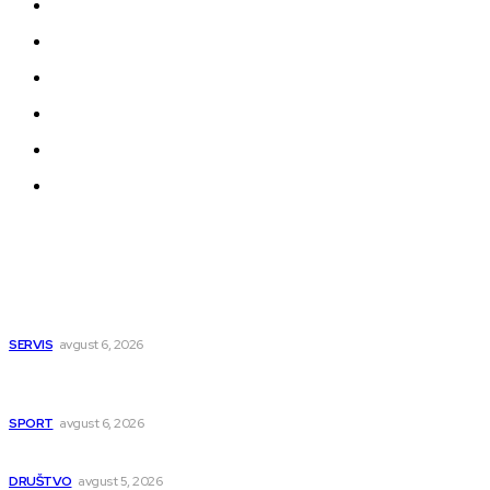
Kontakt
Impressum
Uslovi korišćenja
Politika privatnosti
Uređivačka Politika Veb Portala
O nama
Najnovije
Menjaju se trase autobusa za Svetog Pantelejmona
SERVIS
avgust 6, 2026
Više od 50 paraglajdera leti iznad Niške Banje: Niš testira
organizaciju Svetskog prvenstva
SPORT
avgust 6, 2026
UKC Niš otvorio sedam novih specijalističkih ambulanti
DRUŠTVO
avgust 5, 2026