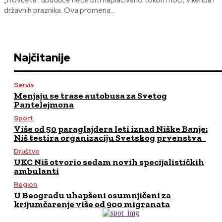
„Rovčeta“ ubuduće neće biti naplaćivano tokom noći, vikenda i
državnih praznika. Ova promena...
Najčitanije
Servis
Menjaju se trase autobusa za Svetog
Pantelejmona
Sport
Više od 50 paraglajdera leti iznad Niške Banje:
Niš testira organizaciju Svetskog prvenstva
Društvo
UKC Niš otvorio sedam novih specijalističkih
ambulanti
Region
U Beogradu uhapšeni osumnjičeni za
krijumčarenje više od 900 migranata