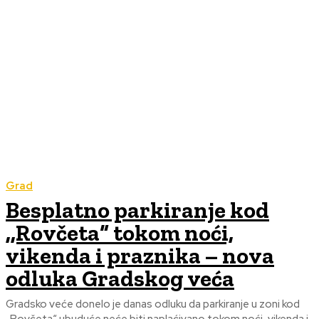
Grad
Besplatno parkiranje kod
,,Rovčeta“ tokom noći,
vikenda i praznika – nova
odluka Gradskog veća
Gradsko veće donelo je danas odluku da parkiranje u zoni kod