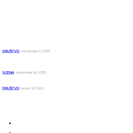
Popularno
Dragana i Isidora Moles pevale sinoć za Janu Mitić. U
humanitarnom koncertu učestvovalo i puno mladih
muzičara
DRUŠTVO
decembar 2, 2025
Dečji hor „Branko“ oduševio Rumuniju: Mladi niški pevači
osvojili Grand-prix
SCENA
decembar 14, 2025
Iz ugla jednog niškog Hadžije
DRUŠTVO
januar 9, 2026
Kategorije
Grad