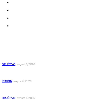
Uslovi korišćenja
Politika privatnosti
Uređivačka Politika Veb Portala
O nama
Najnovije
Pavlović: Posle 15 godina Niš dobija studentski dom za 500
mladih – „Gradilište svakog dana raste“
DRUŠTVO
avgust 6, 2026
Novopazarac motkom napao dvojicu, državljanin BiH
osumnjičen da je dao kokain Srpkinji
REGION
avgust 6, 2026
Nakon izmeštanja pruge, novo poglavlje za Niš: Umesto šina
stižu bulevar i linijski park
DRUŠTVO
avgust 6, 2026