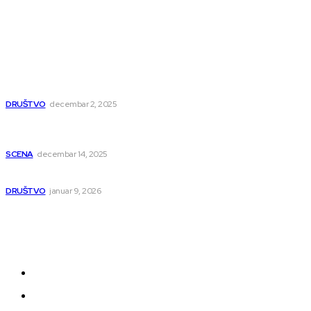
Popularno
Dragana i Isidora Moles pevale sinoć za Janu Mitić. U
humanitarnom koncertu učestvovalo i puno mladih
muzičara
DRUŠTVO
decembar 2, 2025
Dečji hor „Branko“ oduševio Rumuniju: Mladi niški pevači
osvojili Grand-prix
SCENA
decembar 14, 2025
Iz ugla jednog niškog Hadžije
DRUŠTVO
januar 9, 2026
Kategorije
Grad
Region