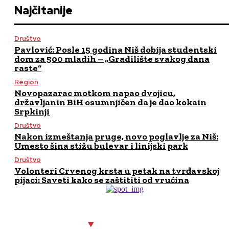
Najčitanije
Društvo
Pavlović: Posle 15 godina Niš dobija studentski
dom za 500 mladih – „Gradilište svakog dana
raste“
Region
Novopazarac motkom napao dvojicu,
državljanin BiH osumnjičen da je dao kokain
Srpkinji
Društvo
Nakon izmeštanja pruge, novo poglavlje za Niš:
Umesto šina stižu bulevar i linijski park
Društvo
Volonteri Crvenog krsta u petak na tvrđavskoj
pijaci: Saveti kako se zaštititi od vrućina