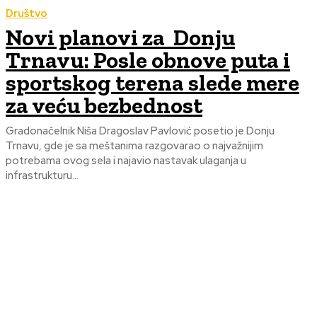
Društvo
Novi planovi za Donju
Trnavu: Posle obnove puta i
sportskog terena slede mere
za veću bezbednost
Gradonačelnik Niša Dragoslav Pavlović posetio je Donju
Trnavu, gde je sa meštanima razgovarao o najvažnijim
potrebama ovog sela i najavio nastavak ulaganja u
infrastrukturu...