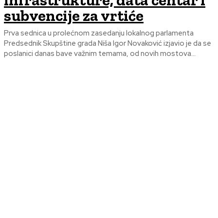
infrastrukture, data centar i
subvencije za vrtiće
Prva sednica u prolećnom zasedanju lokalnog parlamenta
Predsednik Skupštine grada Niša Igor Novaković izjavio je da se
poslanici danas bave važnim temama, od novih mostova...