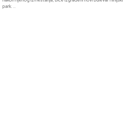
nakon njenog izmeštanja, biće izgrađeni novi bulevar i linijski
park. ...