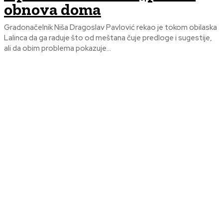
obnova doma
Gradonačelnik Niša Dragoslav Pavlović rekao je tokom obilaska
Lalinca da ga raduje što od meštana čuje predloge i sugestije,
ali da obim problema pokazuje...