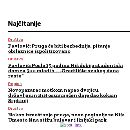
Najčitanije
Društvo
Pavlović: Pruga će biti bezbednija, pitanje
obilaznice ispolitizovano
Društvo
Pavlović: Posle 15 godina Niš dobija studentski
dom za 500 mladih – „Gradilište svakog dana
raste“
Region
Novopazarac motkom napao dvojicu,
državljanin BiH osumnjičen da je dao kokain
Srpkinji
Društvo
Nakon izmeštanja pruge, novo poglavlje za Niš:
Umesto šina stižu bulevar i linijski park