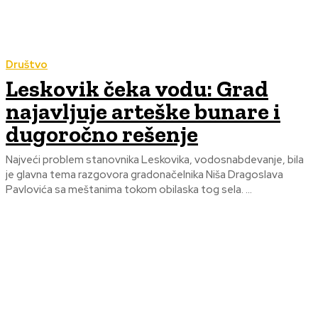
Društvo
Leskovik čeka vodu: Grad
najavljuje arteške bunare i
dugoročno rešenje
Najveći problem stanovnika Leskovika, vodosnabdevanje, bila
je glavna tema razgovora gradonačelnika Niša Dragoslava
Pavlovića sa meštanima tokom obilaska tog sela. ...