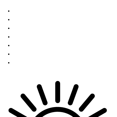
Grad
Region
Svet
Servis
Scena
Sport
Društvo
© 2025 juzno.rs