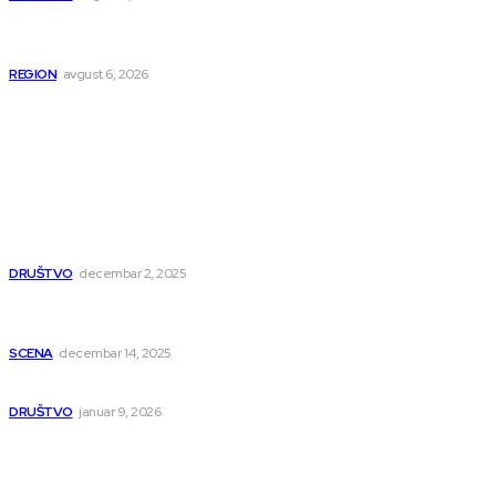
Novopazarac motkom napao dvojicu, državljanin BiH
osumnjičen da je dao kokain Srpkinji
REGION
avgust 6, 2026
Popularno
Dragana i Isidora Moles pevale sinoć za Janu Mitić. U
humanitarnom koncertu učestvovalo i puno mladih
muzičara
DRUŠTVO
decembar 2, 2025
Dečji hor „Branko“ oduševio Rumuniju: Mladi niški pevači
osvojili Grand-prix
SCENA
decembar 14, 2025
Iz ugla jednog niškog Hadžije
DRUŠTVO
januar 9, 2026
Kategorije