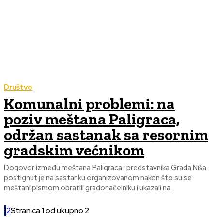
Društvo
Komunalni problemi: na
poziv meštana Paligraca,
održan sastanak sa resornim
gradskim većnikom
Dogovor između meštana Paligraca i predstavnika Grada Niša
postignut je na sastanku organizovanom nakon što su se
meštani pismom obratili gradonačelniku i ukazali na...
1
2
Stranica 1 od ukupno 2