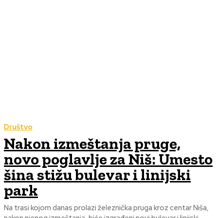
Društvo
Nakon izmeštanja pruge,
novo poglavlje za Niš: Umesto
šina stižu bulevar i linijski
park
Na trasi kojom danas prolazi železnička pruga kroz centar Niša,