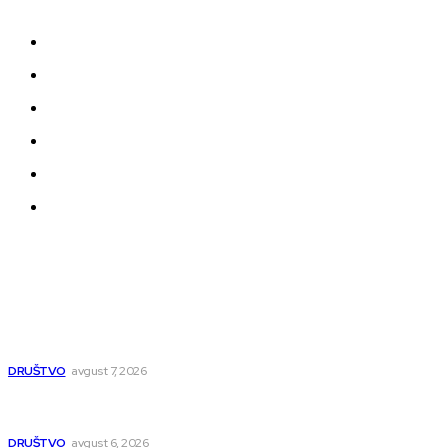
događajima koji oblikuju našu zajednicu.
Kontakt
Impressum
Uslovi korišćenja
Politika privatnosti
Uređivačka Politika Veb Portala
O nama
Najnovije
Pavlović: Pruga će biti bezbednija, pitanje obilaznice
ispolitizovano
DRUŠTVO
avgust 7, 2026
Pavlović: Posle 15 godina Niš dobija studentski dom za 500
mladih – „Gradilište svakog dana raste“
DRUŠTVO
avgust 6, 2026