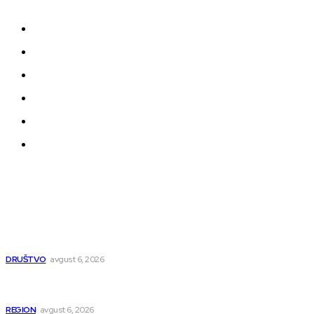
događajima koji oblikuju našu zajednicu.
Kontakt
Impressum
Uslovi korišćenja
Politika privatnosti
Uređivačka Politika Veb Portala
O nama
Najnovije
Pavlović: Posle 15 godina Niš dobija studentski dom za 500
mladih – „Gradilište svakog dana raste“
DRUŠTVO
avgust 6, 2026
Novopazarac motkom napao dvojicu, državljanin BiH
osumnjičen da je dao kokain Srpkinji
REGION
avgust 6, 2026