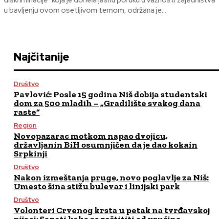
diskriminacije" koja je donela jasnu poruku u važnosti zajedništva
u bavljenju ovom osetljivom temom, održana je...
Najčitanije
Društvo
Pavlović: Posle 15 godina Niš dobija studentski
dom za 500 mladih – „Gradilište svakog dana
raste“
Region
Novopazarac motkom napao dvojicu,
državljanin BiH osumnjičen da je dao kokain
Srpkinji
Društvo
Nakon izmeštanja pruge, novo poglavlje za Niš:
Umesto šina stižu bulevar i linijski park
Društvo
Volonteri Crvenog krsta u petak na tvrđavskoj