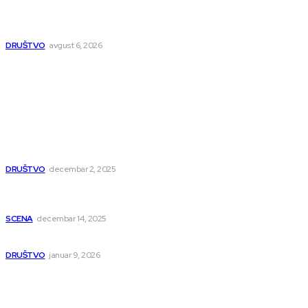
Nakon izmeštanja pruge, novo poglavlje za Niš: Umesto šina
stižu bulevar i linijski park
DRUŠTVO
avgust 6, 2026
Popularno
Dragana i Isidora Moles pevale sinoć za Janu Mitić. U
humanitarnom koncertu učestvovalo i puno mladih
muzičara
DRUŠTVO
decembar 2, 2025
Dečji hor „Branko“ oduševio Rumuniju: Mladi niški pevači
osvojili Grand-prix
SCENA
decembar 14, 2025
Iz ugla jednog niškog Hadžije
DRUŠTVO
januar 9, 2026
Kategorije