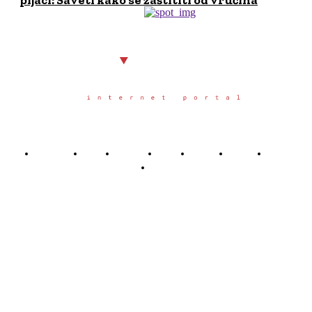
pijaci: Saveti kako se zaštititi od vrućina
Početna
Grad
Region
Svet
Servis
Scena
Sport
Društvo
Južno.rs
Južno.rs je veb portal osnovan u Nišu u oktobru 2025.
godine, sa željom da građanima juga Srbije pruži
pouzdane, pravovremene i objektivne informacije o