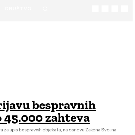
DRUŠTVO
rijavu bespravnih
o 45.000 zahteva
va za upis bespravnih objekata, na osnovu Zakona Svoj na