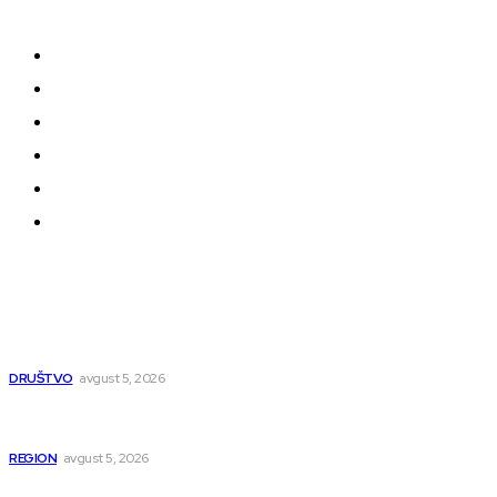
oblikuju našu zajednicu.
Kontakt
Impressum
Uslovi korišćenja
Politika privatnosti
Uređivačka Politika Veb Portala
O nama
Najnovije
UKC Niš otvorio sedam novih specijalističkih
ambulanti
DRUŠTVO
avgust 5, 2026
U Beogradu uhapšeni osumnjičeni za krijumčarenje
više od 900 migranata
REGION
avgust 5, 2026
Tri godine od ubistva rudara: Zločin koji je potresao