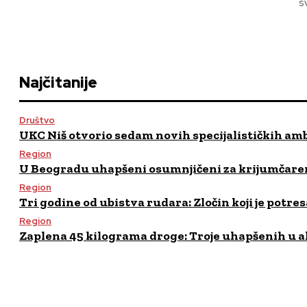
Najčitanije
Društvo
UKC Niš otvorio sedam novih specijalističkih am
Region
U Beogradu uhapšeni osumnjičeni za krijumčaren
Region
Tri godine od ubistva rudara: Zločin koji je potres
Region
Zaplena 45 kilograma droge: Troje uhapšenih u a