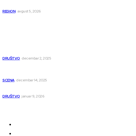
istočnu Srbiju
REGION
avgust 5, 2026
Popularno
Dragana i Isidora Moles pevale sinoć za Janu Mitić.
U humanitarnom koncertu učestvovalo i puno
mladih muzičara
DRUŠTVO
decembar 2, 2025
Dečji hor „Branko“ oduševio Rumuniju: Mladi niški
pevači osvojili Grand-prix
SCENA
decembar 14, 2025
Iz ugla jednog niškog Hadžije
DRUŠTVO
januar 9, 2026
Kategorije
Grad
Region