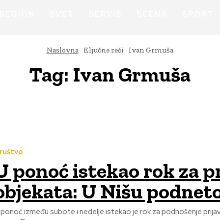
REGION
SVET
SERVIS
SCENA
SPORT
Naslovna
Ključne reči
Ivan Grmuša
Tag:
Ivan Grmuša
ruštvo
U ponoć istekao rok za p
objekata: U Nišu podnet
 ponoć između subote i nedelje istekao je rok za podnošenje prija