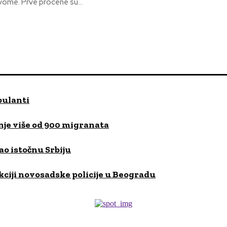
svome. Prve procene su...
bulanti
je više od 900 migranata
ao istočnu Srbiju
kciji novosadske policije u Beogradu