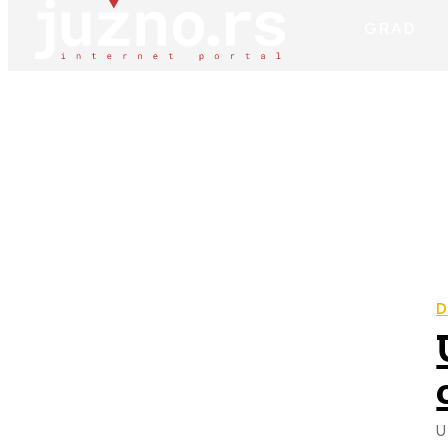
GRAD
D
U