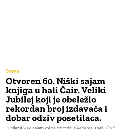
Scena
Otvoren 60. Niški sajam
knjiga u hali Čair. Veliki
Jubilej koji je obeležio
rekordan broj izdavača i
dobar odziv posetilaca.
Jubilarni Niški sajam knjiga otvorio je večeras u hali ,,Čair"