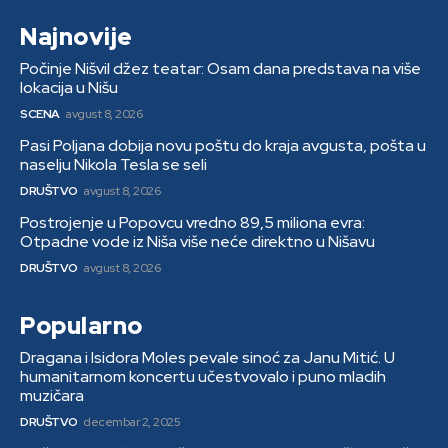
Najnovije
Počinje Nišvil džez teatar: Osam dana predstava na više
lokacija u Nišu
SCENA
avgust 8, 2026
Pasi Poljana dobija novu poštu do kraja avgusta, pošta u
naselju Nikola Tesla se seli
DRUŠTVO
avgust 8, 2026
Postrojenje u Popovcu vredno 89,5 miliona evra:
Otpadne vode iz Niša više neće direktno u Nišavu
DRUŠTVO
avgust 8, 2026
Popularno
Dragana i Isidora Moles pevale sinoć za Janu Mitić. U
humanitarnom koncertu učestvovalo i puno mladih
muzičara
DRUŠTVO
decembar 2, 2025