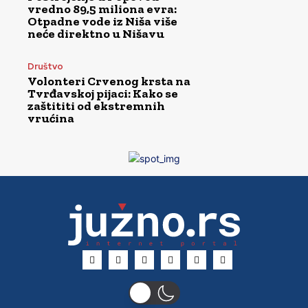
vredno 89,5 miliona evra:
Otpadne vode iz Niša više
neće direktno u Nišavu
Društvo
Volonteri Crvenog krsta na
Tvrđavskoj pijaci: Kako se
zaštititi od ekstremnih
vrućina