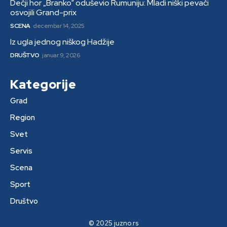
Dečji hor „Branko“ oduševio Rumuniju: Mladi niški pevači
osvojili Grand-prix
SCENA
decembar 14, 2025
Iz ugla jednog niškog Hadžije
DRUŠTVO
januar 9, 2026
Kategorije
Grad
Region
Svet
Servis
Scena
Sport
Društvo
© 2025 juzno.rs