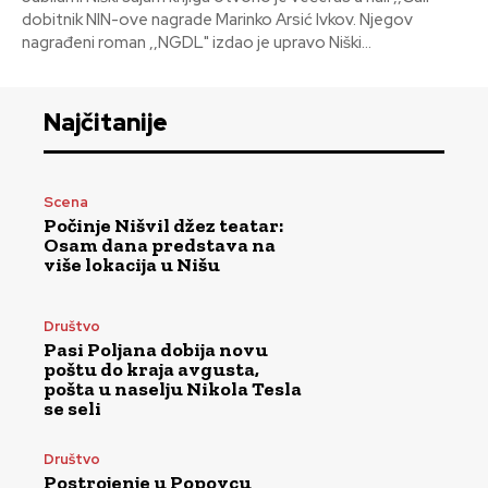
dobitnik NIN-ove nagrade Marinko Arsić Ivkov. Njegov
nagrađeni roman ,,NGDL" izdao je upravo Niški...
Najčitanije
Scena
Počinje Nišvil džez teatar:
Osam dana predstava na
više lokacija u Nišu
Društvo
Pasi Poljana dobija novu
poštu do kraja avgusta,
pošta u naselju Nikola Tesla
se seli
Društvo
Postrojenje u Popovcu