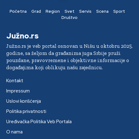
Početna
Grad
Region
Svet
Servis
Scena
Sport
Društvo
Južno.rs
Južno.rs je veb portal osnovan u Nišu u oktobru 2025.
godine, sa željom da građanima juga Srbije pruži
pouzdane, pravovremene i objektivne informacije o
događajima koji oblikuju našu zajednicu.
Kontakt
Impressum
Uslovi korišćenja
Politika privatnosti
Uređivačka Politika Veb Portala
O nama