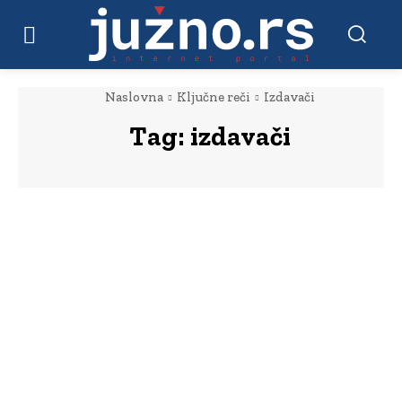
Naslovna
Ključne reči
Izdavači
Tag:
izdavači