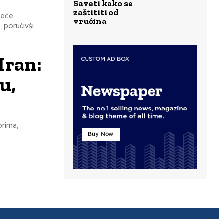
Saveti kako se
zaštititi od
reće
vrućina
 poručivši
Iran:
u,
orima,