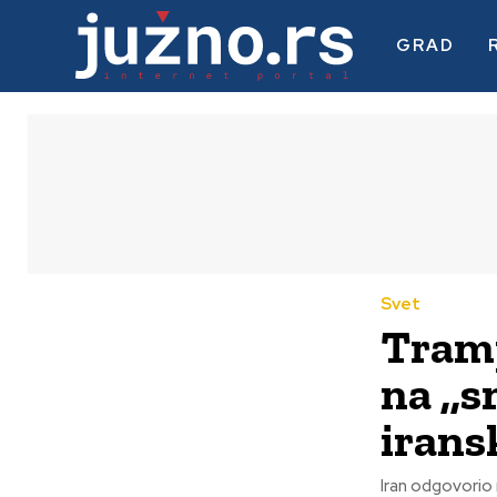
GRAD
Svet
Tramp
na ,,
irans
Iran odgovorio na ultimatum Američki predsednik