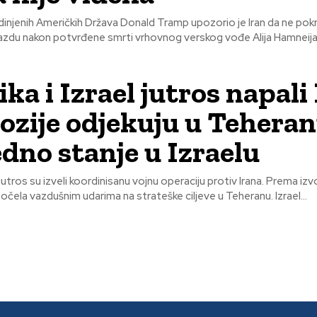
injenih Američkih Država Donald Tramp upozorio je Iran da ne pok
azdu nakon potvrđene smrti vrhovnog verskog vođe Alija Hamneija,
ka i Izrael jutros napali 
ozije odjekuju u Teheran
dno stanje u Izraelu
 jutros su izveli koordinisanu vojnu operaciju protiv Irana. Prema izv
operacija je započela vazdušnim udarima na strateške ciljeve u Teheranu. Izrael...