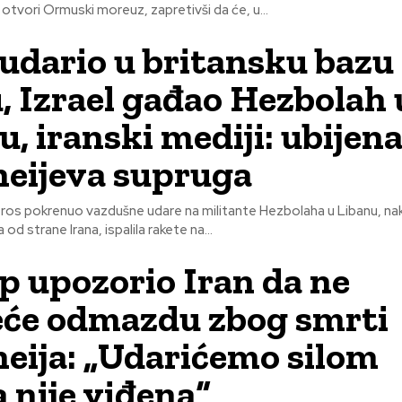
 otvori Ormuski moreuz, zapretivši da će, u...
udario u britansku bazu
, Izrael gađao Hezbolah 
, iranski mediji: ubijena
eijeva supruga
jutros pokrenuo vazdušne udare na militante Hezbolaha u Libanu, nak
od strane Irana, ispalila rakete na...
 upozorio Iran da ne
će odmazdu zbog smrti
ija: „Udarićemo silom
 nije viđena“