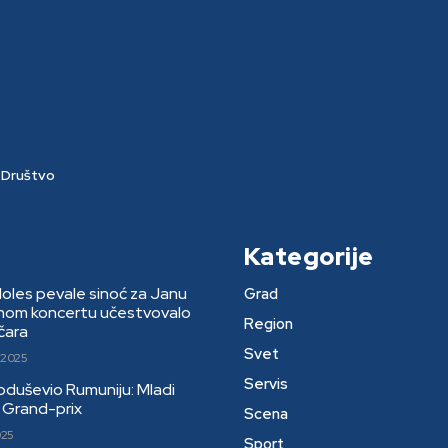
Društvo
Kategorije
Moles pevale sinoć za Janu
Grad
rnom koncertu učestvovalo
Region
čara
Svet
 2025
Servis
 oduševio Rumuniju: Mladi
li Grand-prix
Scena
025
Sport