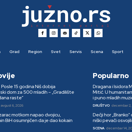
a
Grad
Region
Svet
Servis
Scena
Sport
ovije
Popularno
: Posle 15 godina Niš dobija
Dragana i Isidora 
ki dom za 500 mladih – „Gradilište
Mitić. U humanita
dana raste“
i puno mladih muzi
avgust 6, 2026
DRUŠTVO
decembar 2,
arac motkom napao dvojicu,
Dečji hor „Branko“
nin BiH osumnjičen da je dao kokain
niški pevači osvoji
SCENA
decembar 14, 2