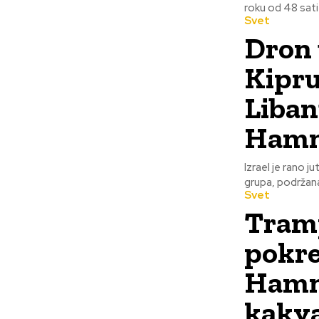
roku od 48 sati
Svet
Dron 
Kipru
Libanu
Hamn
Izrael je rano 
grupa, podržana 
Svet
Tramp
pokre
Hamne
kakva