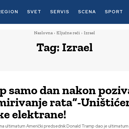
REGION
SVET
SERVIS
SCENA
SPORT
Naslovna
Ključne reči
Izrael
Tag:
Izrael
 samo dan nakon poziv
smirivanje rata“-Uništić
ke elektrane!
 Donald Tramp dao je ultimatum Iranu da u