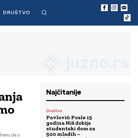
DRUŠTVO
Najčitanije
anja
emo
Društvo
Pavlović: Posle 15
godina Niš dobija
studentski dom za
500 mladih –