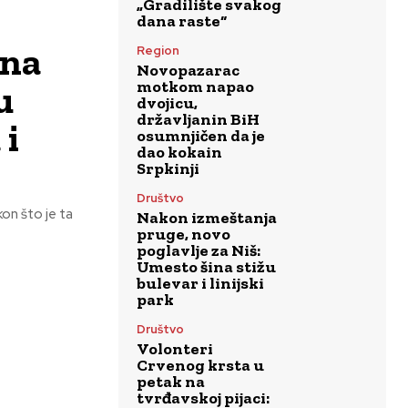
„Gradilište svakog
dana raste“
 na
Region
Novopazarac
u
motkom napao
dvojicu,
državljanin BiH
 i
osumnjičen da je
dao kokain
Srpkinji
Društvo
on što je ta
Nakon izmeštanja
pruge, novo
poglavlje za Niš:
Umesto šina stižu
bulevar i linijski
park
Društvo
Volonteri
Crvenog krsta u
petak na
tvrđavskoj pijaci: