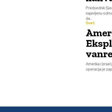
Predsednik Sjed
najavljenu odm
da...
Svet
Ameri
Ekspl
vanre
Amerika i Izrael