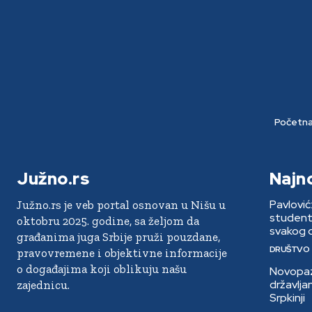
Početn
Južno.rs
Najn
Pavlović
Južno.rs je veb portal osnovan u Nišu u
students
oktobru 2025. godine, sa željom da
svakog 
građanima juga Srbije pruži pouzdane,
DRUŠTVO
pravovremene i objektivne informacije
o događajima koji oblikuju našu
Novopaz
državlja
zajednicu.
Srpkinji