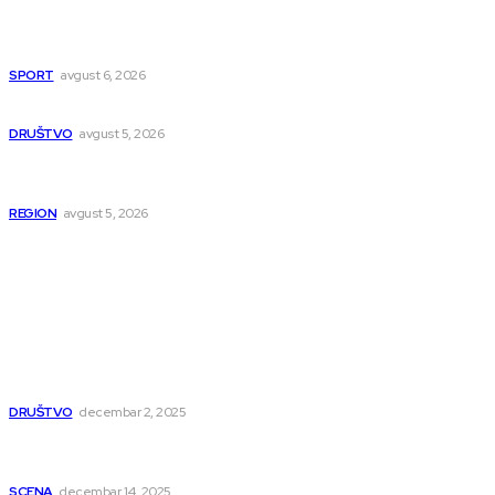
Više od 50 paraglajdera leti iznad Niške Banje: Niš testira
organizaciju Svetskog prvenstva
SPORT
avgust 6, 2026
UKC Niš otvorio sedam novih specijalističkih ambulanti
DRUŠTVO
avgust 5, 2026
U Beogradu uhapšeni osumnjičeni za krijumčarenje više od
900 migranata
REGION
avgust 5, 2026
Popularno
Dragana i Isidora Moles pevale sinoć za Janu Mitić. U
humanitarnom koncertu učestvovalo i puno mladih
muzičara
DRUŠTVO
decembar 2, 2025
Dečji hor „Branko“ oduševio Rumuniju: Mladi niški pevači
osvojili Grand-prix
SCENA
decembar 14, 2025