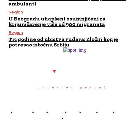
ambulanti
Region
U Beogradu uhapšeni osumnjičeni za
krijumčarenje više od 900 migranata
Region
Tri godine od ubistva rudara: Zločin koji je
potresao istočnu Srbiju
Početna
Grad
Region
Svet
Servis
Scena
Sport
Društvo