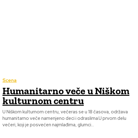
Scena
Humanitarno veče u Niškom
kulturnom centru
U Niškom kulturnom centru, večeras se u 18 časova, održava
humanitarno veče namenjeno deci i odraslima.U prvom delu
večeri, koji je posvećen najmlađima, glumci...