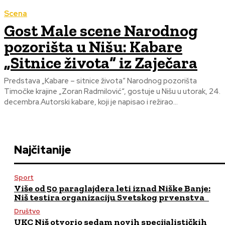
Scena
Gost Male scene Narodnog
pozorišta u Nišu: Kabare
„Sitnice života“ iz Zaječara
Predstava „Kabare – sitnice života“ Narodnog pozorišta
Timočke krajine „Zoran Radmilović“, gostuje u Nišu u utorak, 24.
decembra.Autorski kabare, koji je napisao i režirao...
Najčitanije
Sport
Više od 50 paraglajdera leti iznad Niške Banje:
Niš testira organizaciju Svetskog prvenstva
Društvo
UKC Niš otvorio sedam novih specijalističkih