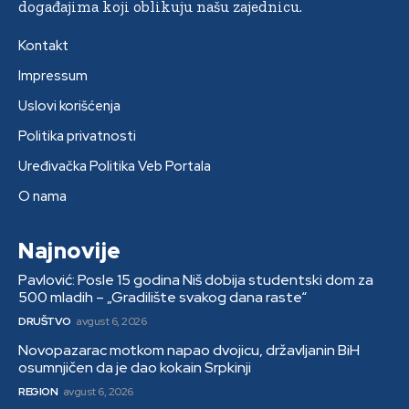
događajima koji oblikuju našu zajednicu.
Kontakt
Impressum
Uslovi korišćenja
Politika privatnosti
Uređivačka Politika Veb Portala
O nama
Najnovije
Pavlović: Posle 15 godina Niš dobija studentski dom za
500 mladih – „Gradilište svakog dana raste“
DRUŠTVO
avgust 6, 2026
Novopazarac motkom napao dvojicu, državljanin BiH
osumnjičen da je dao kokain Srpkinji
REGION
avgust 6, 2026