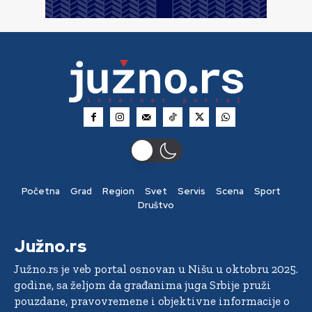
Početna
Grad
Region
Svet
Servis
Scena
Sport
Društvo
Južno.rs
Južno.rs je veb portal osnovan u Nišu u oktobru 2025.
godine, sa željom da građanima juga Srbije pruži
pouzdane, pravovremene i objektivne informacije o