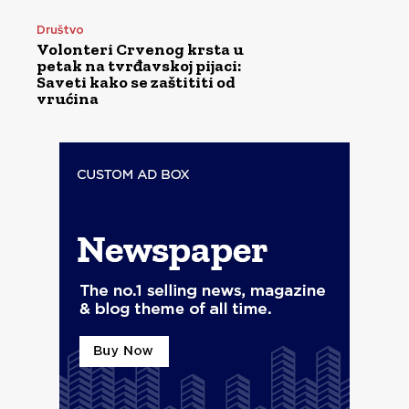
Društvo
Volonteri Crvenog krsta u
petak na tvrđavskoj pijaci:
Saveti kako se zaštititi od
vrućina