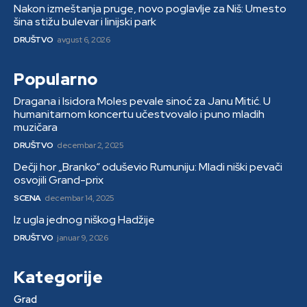
Nakon izmeštanja pruge, novo poglavlje za Niš: Umesto
šina stižu bulevar i linijski park
DRUŠTVO
avgust 6, 2026
Popularno
Dragana i Isidora Moles pevale sinoć za Janu Mitić. U
humanitarnom koncertu učestvovalo i puno mladih
muzičara
DRUŠTVO
decembar 2, 2025
Dečji hor „Branko“ oduševio Rumuniju: Mladi niški pevači
osvojili Grand-prix
SCENA
decembar 14, 2025
Iz ugla jednog niškog Hadžije
DRUŠTVO
januar 9, 2026
Kategorije
Grad