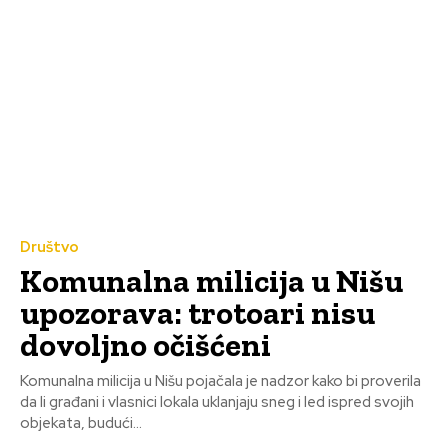
Društvo
Komunalna milicija u Nišu
upozorava: trotoari nisu
dovoljno očišćeni
Komunalna milicija u Nišu pojačala je nadzor kako bi proverila
da li građani i vlasnici lokala uklanjaju sneg i led ispred svojih
objekata, budući...