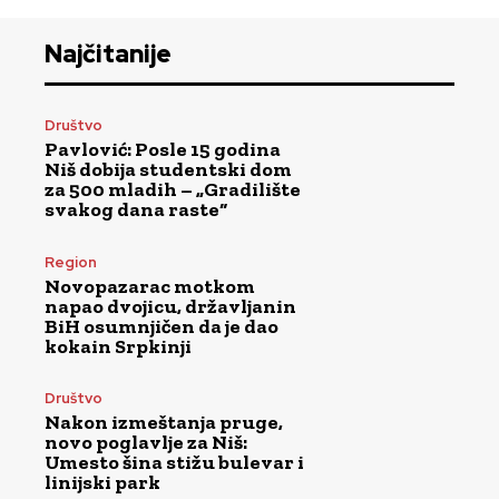
Najčitanije
Društvo
Pavlović: Posle 15 godina
Niš dobija studentski dom
za 500 mladih – „Gradilište
svakog dana raste“
Region
Novopazarac motkom
napao dvojicu, državljanin
BiH osumnjičen da je dao
kokain Srpkinji
Društvo
Nakon izmeštanja pruge,
novo poglavlje za Niš:
Umesto šina stižu bulevar i
linijski park