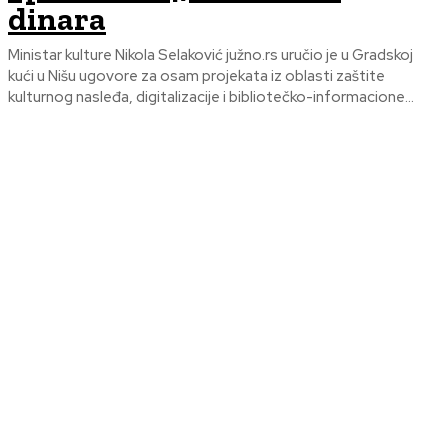
dinara
Ministar kulture Nikola Selaković južno.rs uručio je u Gradskoj
kući u Nišu ugovore za osam projekata iz oblasti zaštite
kulturnog nasleđa, digitalizacije i bibliotečko-informacione...