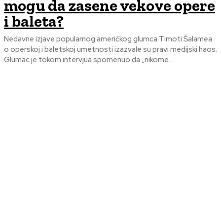
mogu da zasene vekove opere
i baleta?
Nedavne izjave popularnog američkog glumca Timoti Šalamea
o operskoj i baletskoj umetnosti izazvale su pravi medijski haos.
Glumac je tokom intervjua spomenuo da „nikome...