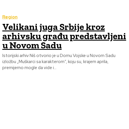
Region
Velikani juga Srbije kroz
arhivsku građu predstavljeni
u Novom Sadu
Istorijski arhiv Niš otvorio je u Domu Vojske u Novom Sadu
izložbu „Muškarci sa karakterom“, koju su, krajem aprila,
premijerno mogle da vide i...