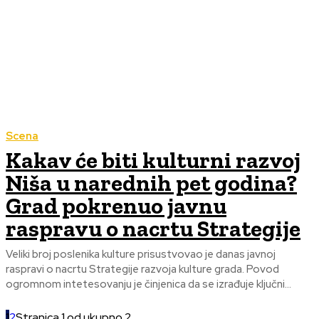
Scena
Kakav će biti kulturni razvoj
Niša u narednih pet godina?
Grad pokrenuo javnu
raspravu o nacrtu Strategije
Veliki broj poslenika kulture prisustvovao je danas javnoj
raspravi o nacrtu Strategije razvoja kulture grada. Povod
ogromnom intetesovanju je činjenica da se izrađuje ključni...
1
2
Stranica 1 od ukupno 2