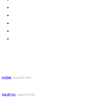
Kontakt
Impressum
Uslovi korišćenja
Politika privatnosti
Uređivačka Politika Veb Portala
O nama
Najnovije
Počinje Nišvil džez teatar: Osam dana predstava na više
lokacija u Nišu
SCENA
avgust 8, 2026
Pasi Poljana dobija novu poštu do kraja avgusta, pošta u
naselju Nikola Tesla se seli
DRUŠTVO
avgust 8, 2026
Postrojenje u Popovcu vredno 89,5 miliona evra: Otpadne
vode iz Niša više neće direktno u Nišavu