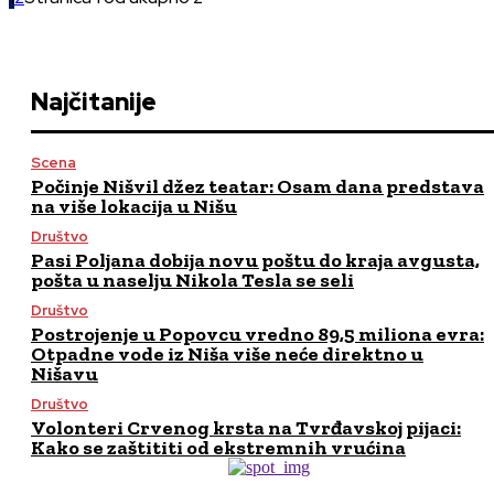
Najčitanije
Scena
Počinje Nišvil džez teatar: Osam dana predstava
na više lokacija u Nišu
Društvo
Pasi Poljana dobija novu poštu do kraja avgusta,
pošta u naselju Nikola Tesla se seli
Društvo
Postrojenje u Popovcu vredno 89,5 miliona evra:
Otpadne vode iz Niša više neće direktno u
Nišavu
Društvo
Volonteri Crvenog krsta na Tvrđavskoj pijaci:
Kako se zaštititi od ekstremnih vrućina