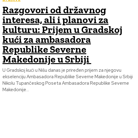
Razgovori od državnog
interesa, ali i planovi za
kulturu: Prijem u Gradskoj
kući za ambasadora
Republike Severne
Makedonije u Srbiji
U Gradskoj kući u Nišu danas je priređen prijem za njegovu
ekselenciju Ambasadora Republike Severne Makedonije u Srbiji
Nikolu Tupančeskog Poseta Ambasadora Republike Severne
Makedonije...