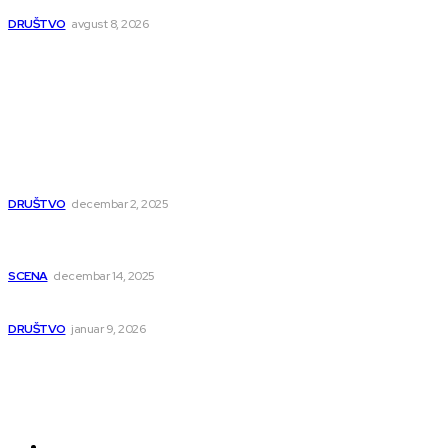
DRUŠTVO
avgust 8, 2026
Popularno
Dragana i Isidora Moles pevale sinoć za Janu Mitić. U
humanitarnom koncertu učestvovalo i puno mladih
muzičara
DRUŠTVO
decembar 2, 2025
Dečji hor „Branko“ oduševio Rumuniju: Mladi niški pevači
osvojili Grand-prix
SCENA
decembar 14, 2025
Iz ugla jednog niškog Hadžije
DRUŠTVO
januar 9, 2026
Kategorije