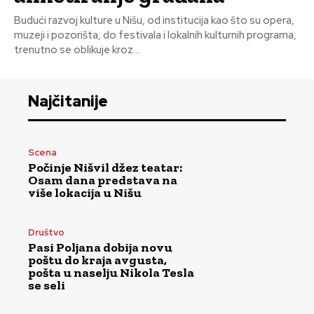
Budući razvoj kulture u Nišu, od institucija kao što su opera,
muzeji i pozorišta, do festivala i lokalnih kulturnih programa,
trenutno se oblikuje kroz...
Najčitanije
Scena
Počinje Nišvil džez teatar:
Osam dana predstava na
više lokacija u Nišu
Društvo
Pasi Poljana dobija novu
poštu do kraja avgusta,
pošta u naselju Nikola Tesla
se seli