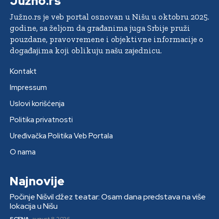
Južno.rs
Južno.rs je veb portal osnovan u Nišu u oktobru 2025.
godine, sa željom da građanima juga Srbije pruži
pouzdane, pravovremene i objektivne informacije o
događajima koji oblikuju našu zajednicu.
Kontakt
Impressum
Uslovi korišćenja
Politika privatnosti
Uređivačka Politika Veb Portala
O nama
Najnovije
Počinje Nišvil džez teatar: Osam dana predstava na više
lokacija u Nišu