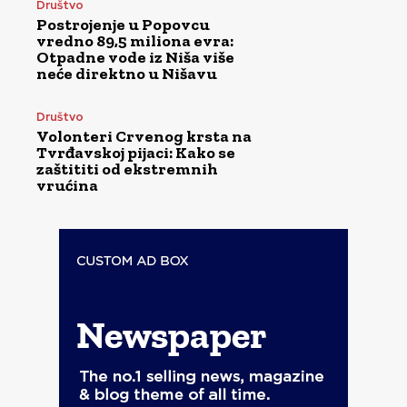
Društvo
Postrojenje u Popovcu
vredno 89,5 miliona evra:
Otpadne vode iz Niša više
neće direktno u Nišavu
Društvo
Volonteri Crvenog krsta na
Tvrđavskoj pijaci: Kako se
zaštititi od ekstremnih
vrućina