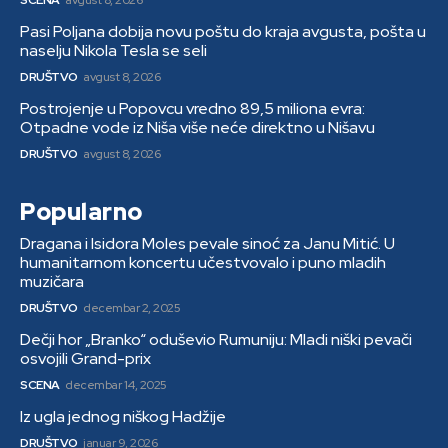
SCENA
avgust 8, 2026
Pasi Poljana dobija novu poštu do kraja avgusta, pošta u
naselju Nikola Tesla se seli
DRUŠTVO
avgust 8, 2026
Postrojenje u Popovcu vredno 89,5 miliona evra:
Otpadne vode iz Niša više neće direktno u Nišavu
DRUŠTVO
avgust 8, 2026
Popularno
Dragana i Isidora Moles pevale sinoć za Janu Mitić. U
humanitarnom koncertu učestvovalo i puno mladih
muzičara
DRUŠTVO
decembar 2, 2025
Dečji hor „Branko“ oduševio Rumuniju: Mladi niški pevači
osvojili Grand-prix
SCENA
decembar 14, 2025
Iz ugla jednog niškog Hadžije
DRUŠTVO
januar 9, 2026