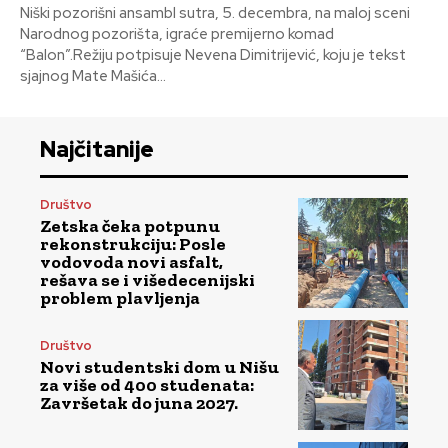
Niški pozorišni ansambl sutra, 5. decembra, na maloj sceni
Narodnog pozorišta, igraće premijerno komad
“Balon”.Režiju potpisuje Nevena Dimitrijević, koju je tekst
sjajnog Mate Mašića...
Najčitanije
Društvo
Zetska čeka potpunu
rekonstrukciju: Posle
vodovoda novi asfalt,
rešava se i višedecenijski
problem plavljenja
Društvo
Novi studentski dom u Nišu
za više od 400 studenata:
Završetak do juna 2027.