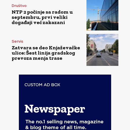
Društvo
NTP 2 počinje sa radom u
septembru, prvi veliki
događaji već zakazani
Servis
Zatvara se deo Knjaževačke
ulice: Šest linija gradskog
prevoza menja trase