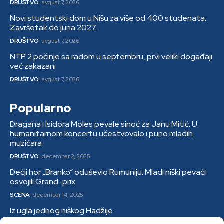
DRUŠTVO
avgust 7, 2026
Novi studentski dom u Nišu za više od 400 studenata:
Završetak do juna 2027.
DRUŠTVO
avgust 7, 2026
NTP 2 počinje sa radom u septembru, prvi veliki događaji
već zakazani
DRUŠTVO
avgust 7, 2026
Popularno
Dragana i Isidora Moles pevale sinoć za Janu Mitić. U
humanitarnom koncertu učestvovalo i puno mladih
muzičara
DRUŠTVO
decembar 2, 2025
Dečji hor „Branko“ oduševio Rumuniju: Mladi niški pevači
osvojili Grand-prix
SCENA
decembar 14, 2025
Iz ugla jednog niškog Hadžije