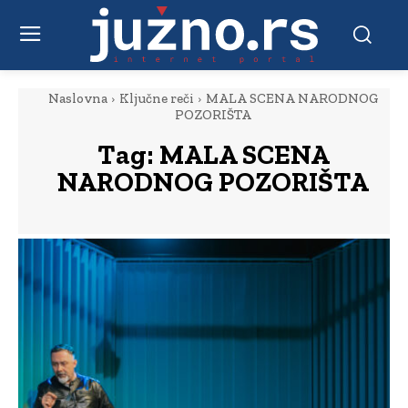
Naslovna
Ključne reči
MALA SCENA NARODNOG
POZORIŠTA
Tag:
MALA SCENA
NARODNOG POZORIŠTA