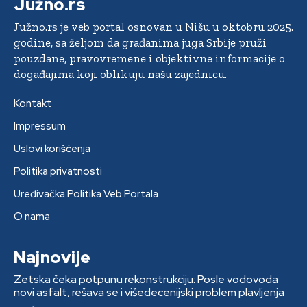
Južno.rs
Južno.rs je veb portal osnovan u Nišu u oktobru 2025.
godine, sa željom da građanima juga Srbije pruži
pouzdane, pravovremene i objektivne informacije o
događajima koji oblikuju našu zajednicu.
Kontakt
Impressum
Uslovi korišćenja
Politika privatnosti
Uređivačka Politika Veb Portala
O nama
Najnovije
Zetska čeka potpunu rekonstrukciju: Posle vodovoda
novi asfalt, rešava se i višedecenijski problem plavljenja