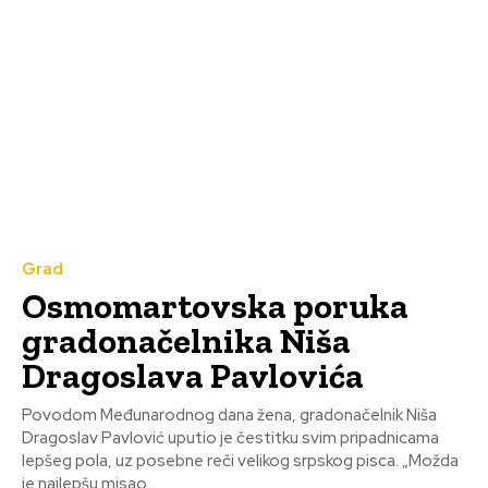
Grad
Osmomartovska poruka
gradonačelnika Niša
Dragoslava Pavlovića
Povodom Međunarodnog dana žena, gradonačelnik Niša
Dragoslav Pavlović uputio je čestitku svim pripadnicama
lepšeg pola, uz posebne reči velikog srpskog pisca. „Možda
je najlepšu misao...