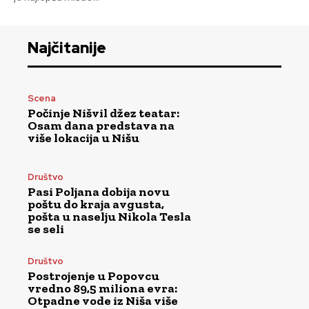
Najčitanije
Scena
Počinje Nišvil džez teatar:
Osam dana predstava na
više lokacija u Nišu
Društvo
Pasi Poljana dobija novu
poštu do kraja avgusta,
pošta u naselju Nikola Tesla
se seli
Društvo
Postrojenje u Popovcu
vredno 89,5 miliona evra:
Otpadne vode iz Niša više