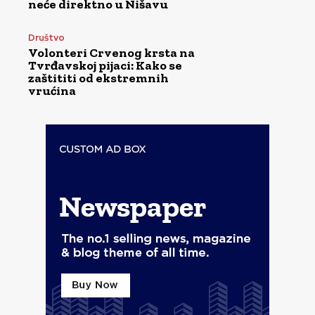
neće direktno u Nišavu
Društvo
Volonteri Crvenog krsta na
Tvrđavskoj pijaci: Kako se
zaštititi od ekstremnih
vrućina