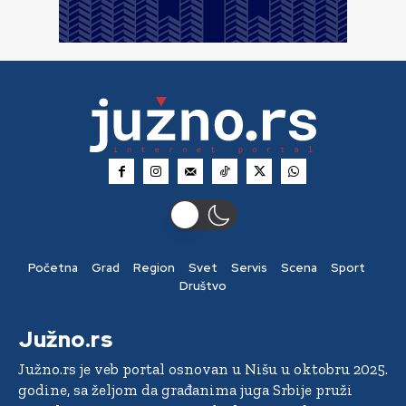
Početna
Grad
Region
Svet
Servis
Scena
Sport
Društvo
Južno.rs
Južno.rs je veb portal osnovan u Nišu u oktobru 2025.
godine, sa željom da građanima juga Srbije pruži