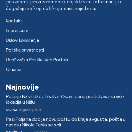
pouzdane, pravovremene i objektivne informacije o
događajima koji oblikuju našu zajednicu.
Kontakt
Impressum
Uslovi korišćenja
Politika privatnosti
Uređivačka Politika Veb Portala
O nama
Najnovije
Počinje Nišvil džez teatar: Osam dana predstava na više
lokacija u Nišu
SCENA
avgust 8, 2026
Pasi Poljana dobija novu poštu do kraja avgusta, pošta u
naselju Nikola Tesla se seli