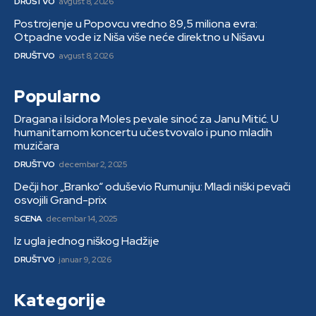
DRUŠTVO
avgust 8, 2026
Postrojenje u Popovcu vredno 89,5 miliona evra:
Otpadne vode iz Niša više neće direktno u Nišavu
DRUŠTVO
avgust 8, 2026
Popularno
Dragana i Isidora Moles pevale sinoć za Janu Mitić. U
humanitarnom koncertu učestvovalo i puno mladih
muzičara
DRUŠTVO
decembar 2, 2025
Dečji hor „Branko“ oduševio Rumuniju: Mladi niški pevači
osvojili Grand-prix
SCENA
decembar 14, 2025
Iz ugla jednog niškog Hadžije
DRUŠTVO
januar 9, 2026
Kategorije