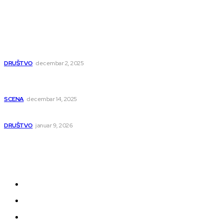
Popularno
Dragana i Isidora Moles pevale sinoć za Janu Mitić. U
humanitarnom koncertu učestvovalo i puno mladih
muzičara
DRUŠTVO
decembar 2, 2025
Dečji hor „Branko“ oduševio Rumuniju: Mladi niški pevači
osvojili Grand-prix
SCENA
decembar 14, 2025
Iz ugla jednog niškog Hadžije
DRUŠTVO
januar 9, 2026
Kategorije
Grad
Region
Svet