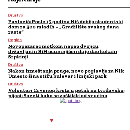
Društvo
Pavlović: Posle 15 godina Niš dobija studentski
dom za 500 mladih – „Gradilište svakog dana
raste“
Region
Novopazarac motkom napao dvojicu,
državljanin BiH osumnjičen da je dao kokain
Srpkinji
Društvo
Nakon izmeštanja pruge, novo poglavlje za Niš:
Umesto šina stižu bulevar i linijski park
Društvo
Volonteri Crvenog krsta u petak na tvrđavskoj
pijaci: Saveti kako se zaštititi od vrućina