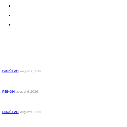
Politika privatnosti
Uređivačka Politika Veb Portala
O nama
Najnovije
Pavlović: Posle 15 godina Niš dobija studentski dom za 500
mladih – „Gradilište svakog dana raste“
DRUŠTVO
avgust 6, 2026
Novopazarac motkom napao dvojicu, državljanin BiH
osumnjičen da je dao kokain Srpkinji
REGION
avgust 6, 2026
Nakon izmeštanja pruge, novo poglavlje za Niš: Umesto šina
stižu bulevar i linijski park
DRUŠTVO
avgust 6, 2026