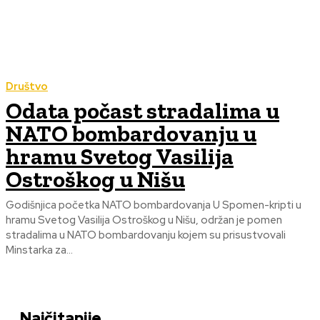
Društvo
Odata počast stradalima u
NATO bombardovanju u
hramu Svetog Vasilija
Ostroškog u Nišu
Godišnjica početka NATO bombardovanja U Spomen-kripti u
hramu Svetog Vasilija Ostroškog u Nišu, održan je pomen
stradalima u NATO bombardovanju kojem su prisustvovali
Minstarka za...
Najčitanije