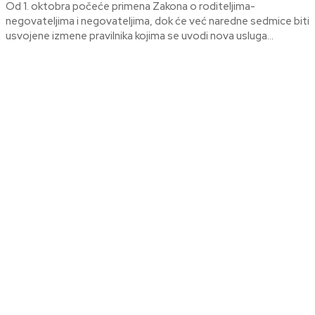
Od 1. oktobra počeće primena Zakona o roditeljima-
negovateljima i negovateljima, dok će već naredne sedmice biti
usvojene izmene pravilnika kojima se uvodi nova usluga...