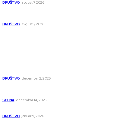
DRUŠTVO
avgust 7, 2026
NTP 2 počinje sa radom u septembru, prvi veliki događaji
već zakazani
DRUŠTVO
avgust 7, 2026
Popularno
Dragana i Isidora Moles pevale sinoć za Janu Mitić. U
humanitarnom koncertu učestvovalo i puno mladih
muzičara
DRUŠTVO
decembar 2, 2025
Dečji hor „Branko“ oduševio Rumuniju: Mladi niški pevači
osvojili Grand-prix
SCENA
decembar 14, 2025
Iz ugla jednog niškog Hadžije
DRUŠTVO
januar 9, 2026