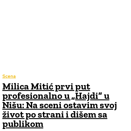
Scena
Milica Mitić prvi put
profesionalno u „Hajdi“ u
Nišu: Na sceni ostavim svoj
život po strani i dišem sa
publikom