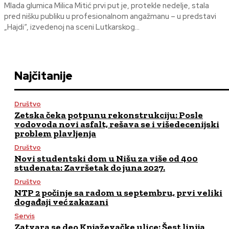
Mlada glumica Milica Mitić prvi put je, protekle nedelje, stala
pred nišku publiku u profesionalnom angažmanu – u predstavi
„Hajdi“, izvedenoj na sceni Lutkarskog...
Najčitanije
Društvo
Zetska čeka potpunu rekonstrukciju: Posle
vodovoda novi asfalt, rešava se i višedecenijski
problem plavljenja
Društvo
Novi studentski dom u Nišu za više od 400
studenata: Završetak do juna 2027.
Društvo
NTP 2 počinje sa radom u septembru, prvi veliki
događaji već zakazani
Servis
Zatvara se deo Knjaževačke ulice: Šest linija