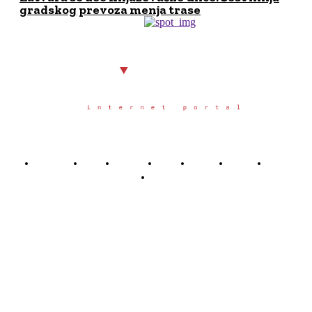
gradskog prevoza menja trase
Početna
Grad
Region
Svet
Servis
Scena
Sport
Društvo
Južno.rs
Južno.rs je veb portal osnovan u Nišu u oktobru 2025.
godine, sa željom da građanima juga Srbije pruži
pouzdane, pravovremene i objektivne informacije o