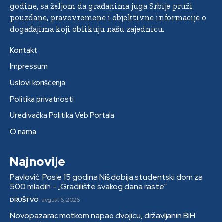
godine, sa željom da građanima juga Srbije pruži
pouzdane, pravovremene i objektivne informacije o
događajima koji oblikuju našu zajednicu.
Kontakt
Impressum
Uslovi korišćenja
Politika privatnosti
Uređivačka Politika Veb Portala
O nama
Najnovije
Pavlović: Posle 15 godina Niš dobija studentski dom za
500 mladih – „Gradilište svakog dana raste“
DRUŠTVO
avgust 6, 2026
Novopazarac motkom napao dvojicu, državljanin BiH