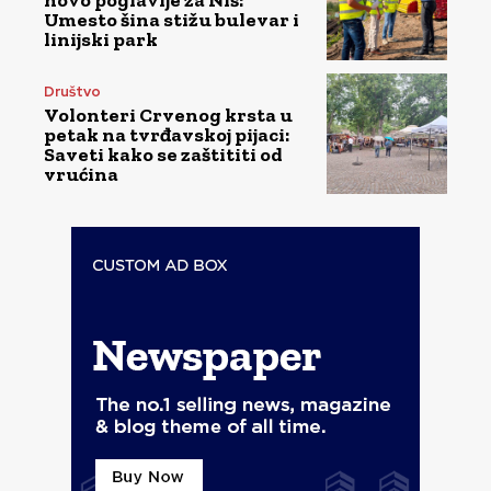
novo poglavlje za Niš:
Umesto šina stižu bulevar i
linijski park
Društvo
Volonteri Crvenog krsta u
petak na tvrđavskoj pijaci:
Saveti kako se zaštititi od
vrućina