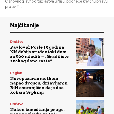
Osnovnog javnog tužilaštva u Nišu, podneće krivičnu prijavu
protiv T....
Najčitanije
Društvo
Pavlović: Posle 15 godina
Niš dobija studentski dom
za 500 mladih – „Gradilište
svakog dana raste“
Region
Novopazarac motkom
napao dvojicu, državljanin
BiH osumnjičen da je dao
kokain Srpkinji
Društvo
Nakon izmeštanja pruge,