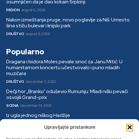
osumnjičen da je dao kokain Srpkinji
REGION
avgust 6, 2026
Nakon izmeštanja pruge, novo poglavlje za Niš: Umesto
šina stižu bulevar i linijski park
DRUŠTVO
avgust 6, 2026
Popularno
Dragana i Isidora Moles pevale sinoć za Janu Mitić. U
humanitarnom koncertu učestvovalo i puno mladih
muzičara
DRUŠTVO
decembar 2, 2025
Dečji hor „Branko“ oduševio Rumuniju: Mladi niški pevači
osvojili Grand-prix
SCENA
decembar 14, 2025
Iz ugla jednog niškog Hadžije
DRUŠTVO
januar 9, 2026
Upravljajte pristankom