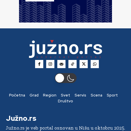
Početna
Grad
Region
Svet
Servis
Scena
Sport
Društvo
Južno.rs
Južno.rs je veb portal osnovan u Nišu u oktobru 2025.