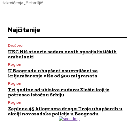
takmičenja „Petar Iljič...
Najčitanije
Društvo
UKC Niš otvorio sedam novih specijalističkih
ambulanti
Region
U Beogradu uhapšeni osumnjičeni za
krijumčarenje više od 900 migranata
Region
Tri godine od ubistva rudara: Zločin koji je
potresao istočnu Srbiju
Region
Zaplena 45 kilograma droge: Troje uhapšenih u
akciji novosadske policije u Beogradu