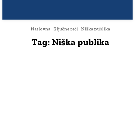
Naslovna
Ključne reči
Niška publika
Tag:
Niška publika