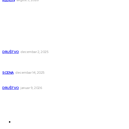
REGION
avgust 5, 2026
Popularno
Dragana i Isidora Moles pevale sinoć za Janu Mitić. U
humanitarnom koncertu učestvovalo i puno mladih
muzičara
DRUŠTVO
decembar 2, 2025
Dečji hor „Branko“ oduševio Rumuniju: Mladi niški pevači
osvojili Grand-prix
SCENA
decembar 14, 2025
Iz ugla jednog niškog Hadžije
DRUŠTVO
januar 9, 2026
Kategorije
Grad