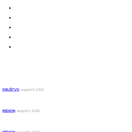
Impressum
Uslovi korišćenja
Politika privatnosti
Uređivačka Politika Veb Portala
O nama
Najnovije
UKC Niš otvorio sedam novih specijalističkih ambulanti
DRUŠTVO
avgust 5, 2026
U Beogradu uhapšeni osumnjičeni za krijumčarenje više od
900 migranata
REGION
avgust 5, 2026
Tri godine od ubistva rudara: Zločin koji je potresao istočnu
Srbiju