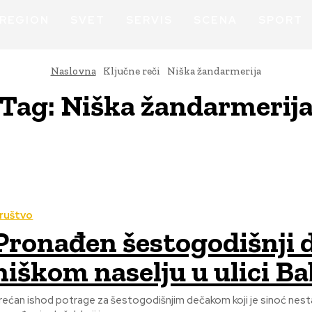
REGION
SVET
SERVIS
SCENA
SPORT
Naslovna
Ključne reči
Niška žandarmerija
Tag:
Niška žandarmerij
ruštvo
Pronađen šestogodišnji d
niškom naselju u ulici B
rećan ishod potrage za šestogodišnjim dečakom koji je sinoć nestao u Niškom n