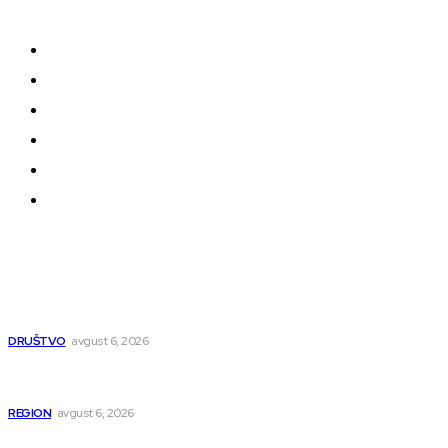
oblikuju našu zajednicu.
Kontakt
Impressum
Uslovi korišćenja
Politika privatnosti
Uređivačka Politika Veb Portala
O nama
Najnovije
Pavlović: Posle 15 godina Niš dobija studentski dom
za 500 mladih – „Gradilište svakog dana raste“
DRUŠTVO
avgust 6, 2026
Novopazarac motkom napao dvojicu, državljanin
BiH osumnjičen da je dao kokain Srpkinji
REGION
avgust 6, 2026
Nakon izmeštanja pruge, novo poglavlje za Niš: