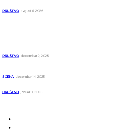
Umesto šina stižu bulevar i linijski park
DRUŠTVO
avgust 6, 2026
Popularno
Dragana i Isidora Moles pevale sinoć za Janu Mitić.
U humanitarnom koncertu učestvovalo i puno
mladih muzičara
DRUŠTVO
decembar 2, 2025
Dečji hor „Branko“ oduševio Rumuniju: Mladi niški
pevači osvojili Grand-prix
SCENA
decembar 14, 2025
Iz ugla jednog niškog Hadžije
DRUŠTVO
januar 9, 2026
Kategorije
Grad
Region