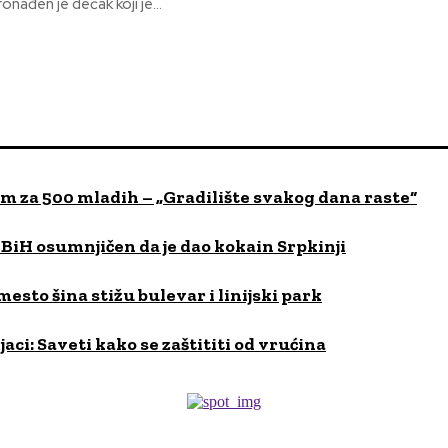
ronađen je dečak koji je...
om za 500 mladih – „Gradilište svakog dana raste“
iH osumnjičen da je dao kokain Srpkinji
esto šina stižu bulevar i linijski park
ci: Saveti kako se zaštititi od vrućina