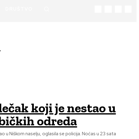
DRUŠTVO
a
ečak koji je nestao u
abičkih odreda
aselju, oglasila se policija. Noćas u 23 sata