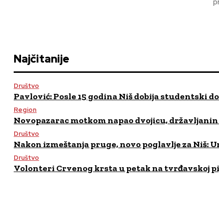
p
Najčitanije
Društvo
Pavlović: Posle 15 godina Niš dobija studentski d
Region
Novopazarac motkom napao dvojicu, državljanin B
Društvo
Nakon izmeštanja pruge, novo poglavlje za Niš: Um
Društvo
Volonteri Crvenog krsta u petak na tvrđavskoj pija