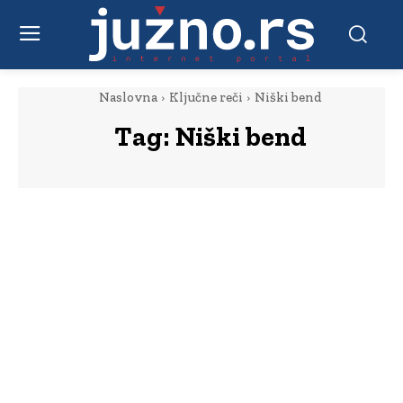
Naslovna
Ključne reči
Niški bend
Tag:
Niški bend