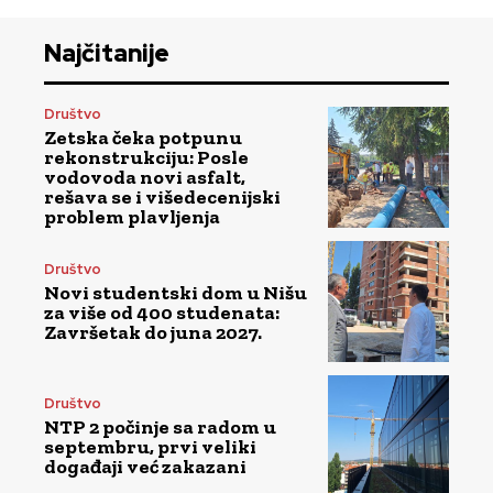
Najčitanije
Društvo
Zetska čeka potpunu
rekonstrukciju: Posle
vodovoda novi asfalt,
rešava se i višedecenijski
problem plavljenja
Društvo
Novi studentski dom u Nišu
za više od 400 studenata:
Završetak do juna 2027.
Društvo
NTP 2 počinje sa radom u
septembru, prvi veliki
događaji već zakazani