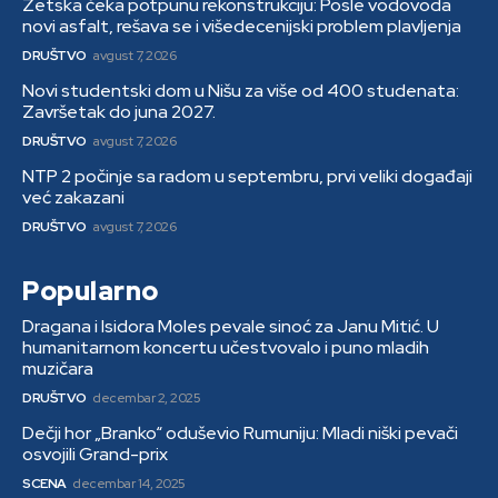
Zetska čeka potpunu rekonstrukciju: Posle vodovoda
novi asfalt, rešava se i višedecenijski problem plavljenja
DRUŠTVO
avgust 7, 2026
Novi studentski dom u Nišu za više od 400 studenata:
Završetak do juna 2027.
DRUŠTVO
avgust 7, 2026
NTP 2 počinje sa radom u septembru, prvi veliki događaji
već zakazani
DRUŠTVO
avgust 7, 2026
Popularno
Dragana i Isidora Moles pevale sinoć za Janu Mitić. U
humanitarnom koncertu učestvovalo i puno mladih
muzičara
DRUŠTVO
decembar 2, 2025
Dečji hor „Branko“ oduševio Rumuniju: Mladi niški pevači
osvojili Grand-prix
SCENA
decembar 14, 2025