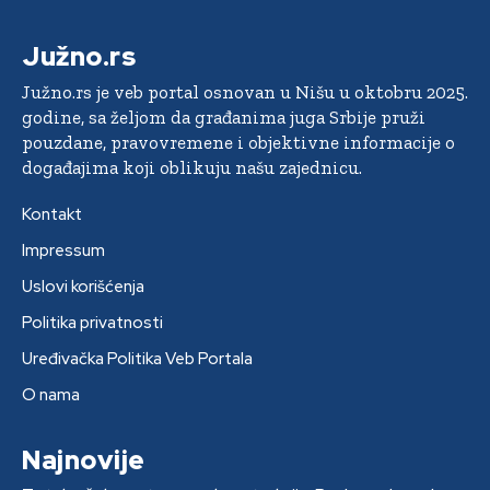
Južno.rs
Južno.rs je veb portal osnovan u Nišu u oktobru 2025.
godine, sa željom da građanima juga Srbije pruži
pouzdane, pravovremene i objektivne informacije o
događajima koji oblikuju našu zajednicu.
Kontakt
Impressum
Uslovi korišćenja
Politika privatnosti
Uređivačka Politika Veb Portala
O nama
Najnovije