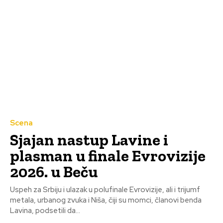
Scena
Sjajan nastup Lavine i
plasman u finale Evrovizije
2026. u Beču
Uspeh za Srbiju i ulazak u polufinale Evrovizije, ali i trijumf
metala, urbanog zvuka i Niša, čiji su momci, članovi benda
Lavina, podsetili da...