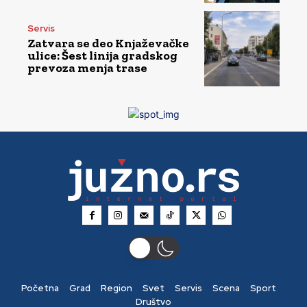
Servis
Zatvara se deo Knjaževačke
ulice: Šest linija gradskog
prevoza menja trase
Početna
Grad
Region
Svet
Servis
Scena
Sport
Društvo