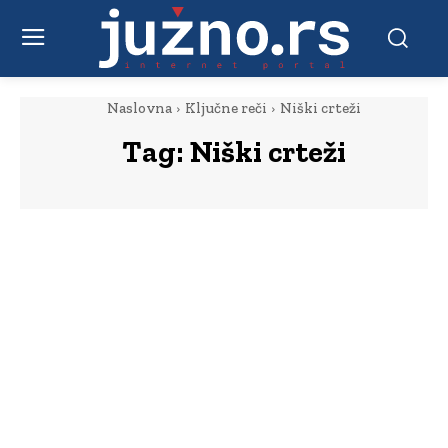
Naslovna
Ključne reči
Niški crteži
Tag:
Niški crteži