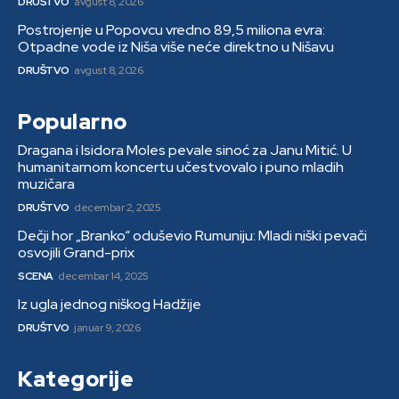
DRUŠTVO
avgust 8, 2026
Postrojenje u Popovcu vredno 89,5 miliona evra:
Otpadne vode iz Niša više neće direktno u Nišavu
DRUŠTVO
avgust 8, 2026
Popularno
Dragana i Isidora Moles pevale sinoć za Janu Mitić. U
humanitarnom koncertu učestvovalo i puno mladih
muzičara
DRUŠTVO
decembar 2, 2025
Dečji hor „Branko“ oduševio Rumuniju: Mladi niški pevači
osvojili Grand-prix
SCENA
decembar 14, 2025
Iz ugla jednog niškog Hadžije
DRUŠTVO
januar 9, 2026
Kategorije