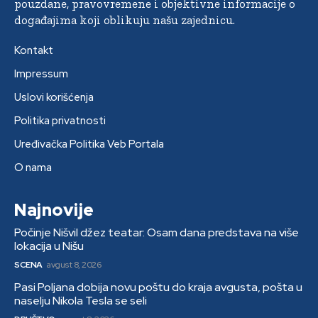
pouzdane, pravovremene i objektivne informacije o
događajima koji oblikuju našu zajednicu.
Kontakt
Impressum
Uslovi korišćenja
Politika privatnosti
Uređivačka Politika Veb Portala
O nama
Najnovije
Počinje Nišvil džez teatar: Osam dana predstava na više
lokacija u Nišu
SCENA
avgust 8, 2026
Pasi Poljana dobija novu poštu do kraja avgusta, pošta u
naselju Nikola Tesla se seli