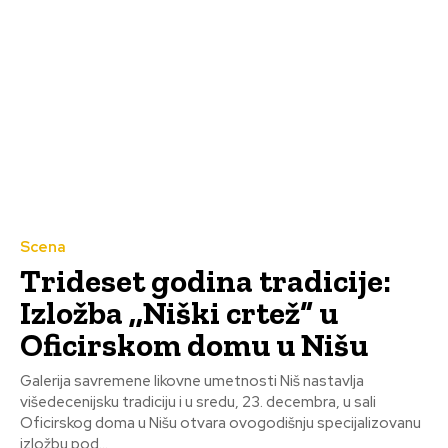
Scena
Trideset godina tradicije:
Izložba ,,Niški crtež“ u
Oficirskom domu u Nišu
Galerija savremene likovne umetnosti Niš nastavlja
višedecenijsku tradiciju i u sredu, 23. decembra, u sali
Oficirskog doma u Nišu otvara ovogodišnju specijalizovanu
izložbu pod...