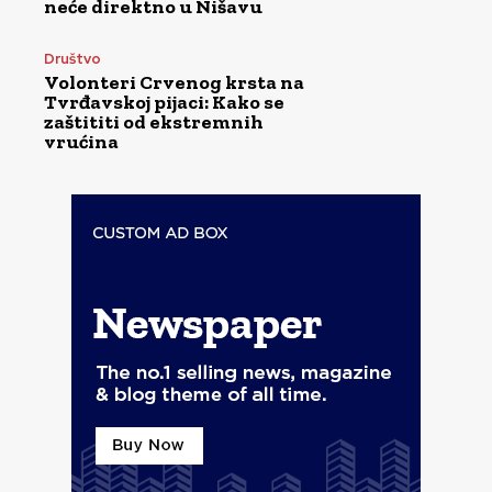
neće direktno u Nišavu
Društvo
Volonteri Crvenog krsta na
Tvrđavskoj pijaci: Kako se
zaštititi od ekstremnih
vrućina