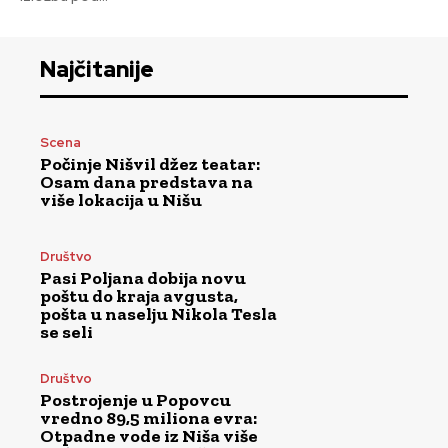
Najčitanije
Scena
Počinje Nišvil džez teatar:
Osam dana predstava na
više lokacija u Nišu
Društvo
Pasi Poljana dobija novu
poštu do kraja avgusta,
pošta u naselju Nikola Tesla
se seli
Društvo
Postrojenje u Popovcu
vredno 89,5 miliona evra:
Otpadne vode iz Niša više