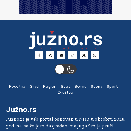
Početna
Grad
Region
Svet
Servis
Scena
Sport
Društvo
Južno.rs
Južno.rs je veb portal osnovan u Nišu u oktobru 2025.
godine, sa željom da građanima juga Srbije pruži