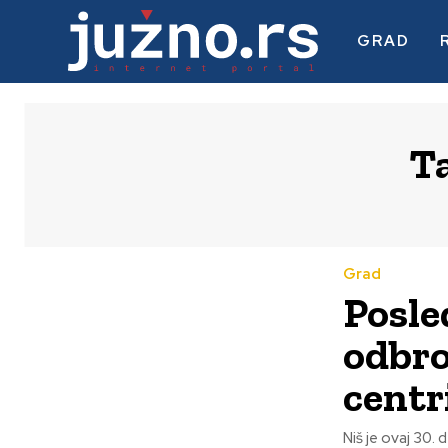
GRAD
T
Grad
Posle
odbro
centr
Niš je ovaj 30. decem