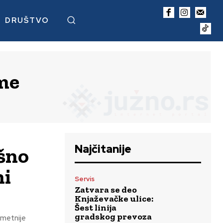
DRUŠTVO
me
Najčitanije
šno
ni
Servis
Zatvara se deo
Knjaževačke ulice:
Šest linija
gradskog prevoza