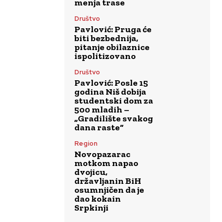
menja trase
Društvo
Pavlović: Pruga će
biti bezbednija,
pitanje obilaznice
ispolitizovano
Društvo
Pavlović: Posle 15
godina Niš dobija
studentski dom za
500 mladih –
„Gradilište svakog
dana raste“
Region
Novopazarac
motkom napao
dvojicu,
državljanin BiH
osumnjičen da je
dao kokain
Srpkinji