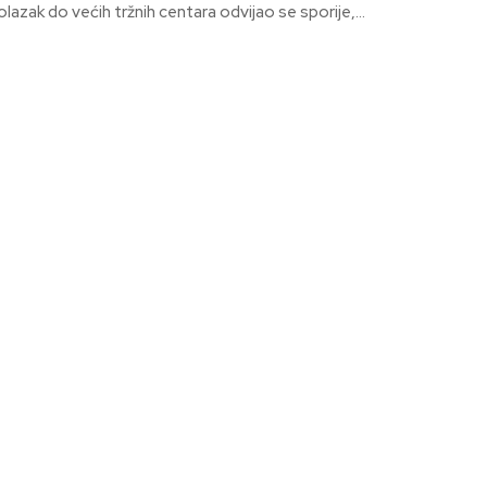
lazak do većih tržnih centara odvijao se sporije,...