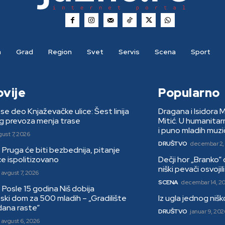
a
Grad
Region
Svet
Servis
Scena
Sport
ovije
Popularno
se deo Knjaževačke ulice: Šest linija
Dragana i Isidora 
g prevoza menja trase
Mitić. U humanita
i puno mladih muzi
gust 7, 2026
DRUŠTVO
decembar 2,
: Pruga će biti bezbednija, pitanje
ce ispolitizovano
Dečji hor „Branko“
niški pevači osvoji
avgust 7, 2026
SCENA
decembar 14, 2
: Posle 15 godina Niš dobija
ki dom za 500 mladih – „Gradilište
Iz ugla jednog niš
dana raste“
DRUŠTVO
januar 9, 202
avgust 6, 2026