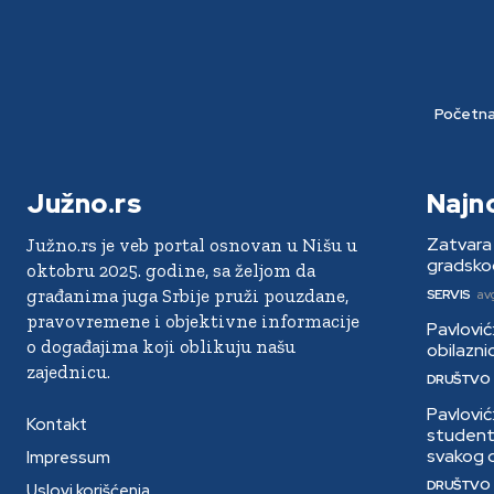
Početn
Južno.rs
Najn
Zatvara 
Južno.rs je veb portal osnovan u Nišu u
gradsko
oktobru 2025. godine, sa željom da
građanima juga Srbije pruži pouzdane,
SERVIS
av
pravovremene i objektivne informacije
Pavlović
o događajima koji oblikuju našu
obilazni
zajednicu.
DRUŠTVO
Pavlović
Kontakt
students
svakog 
Impressum
DRUŠTVO
Uslovi korišćenja