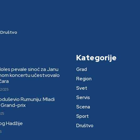
Društvo
Kategorije
Moles pevale sinoć za Janu
Grad
rnom koncertu učestvovalo
Region
čara
Svet
 2025
Servis
 oduševio Rumuniju: Mladi
li Grand-prix
Scena
025
Sport
kog Hadžije
Društvo
6