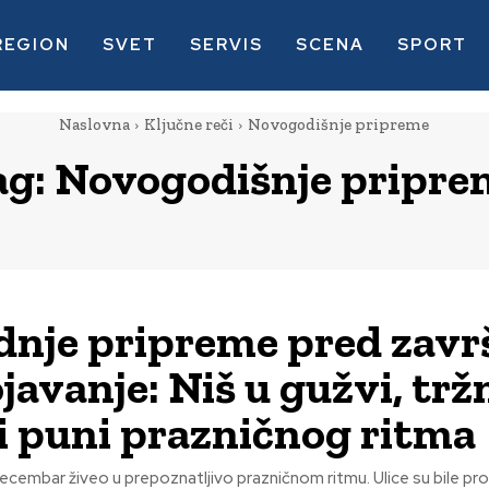
REGION
SVET
SERVIS
SCENA
SPORT
Naslovna
Ključne reči
Novogodišnje pripreme
ag:
Novogodišnje pripre
dnje pripreme pred zavr
javanje: Niš u gužvi, trž
i puni prazničnog ritma
bar živeo u prepoznatljivo prazničnom ritmu. Ulice su bile prometnije