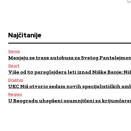
L
Najčitanije
Servis
Menjaju se trase autobusa za Svetog Pantelejmo
Sport
Više od 50 paraglajdera leti iznad Niške Banje: 
Društvo
UKC Niš otvorio sedam novih specijalističkih am
Region
U Beogradu uhapšeni osumnjičeni za krijumčaren