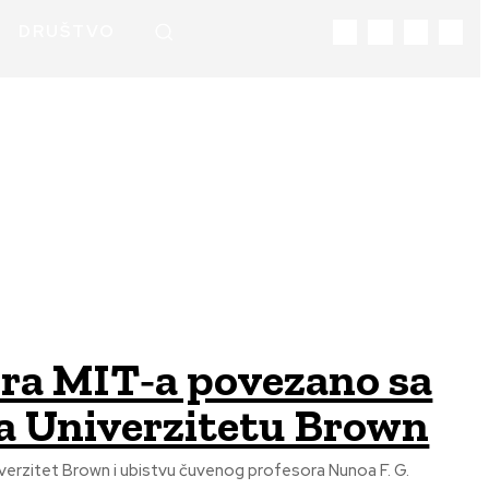
DRUŠTVO
ra MIT‑a povezano sa
 Univerzitetu Brown
iverzitet Brown i ubistvu čuvenog profesora Nunoa F. G.