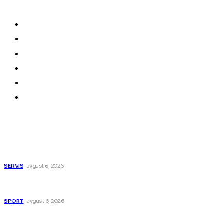
oblikuju našu zajednicu.
Kontakt
Impressum
Uslovi korišćenja
Politika privatnosti
Uređivačka Politika Veb Portala
O nama
Najnovije
Menjaju se trase autobusa za Svetog
Pantelejmona
SERVIS
avgust 6, 2026
Više od 50 paraglajdera leti iznad Niške Banje: Niš
testira organizaciju Svetskog prvenstva
SPORT
avgust 6, 2026
UKC Niš otvorio sedam novih specijalističkih