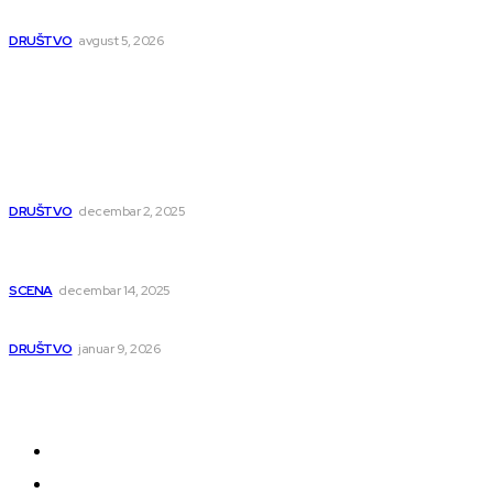
ambulanti
DRUŠTVO
avgust 5, 2026
Popularno
Dragana i Isidora Moles pevale sinoć za Janu Mitić.
U humanitarnom koncertu učestvovalo i puno
mladih muzičara
DRUŠTVO
decembar 2, 2025
Dečji hor „Branko“ oduševio Rumuniju: Mladi niški
pevači osvojili Grand-prix
SCENA
decembar 14, 2025
Iz ugla jednog niškog Hadžije
DRUŠTVO
januar 9, 2026
Kategorije
Grad
Region