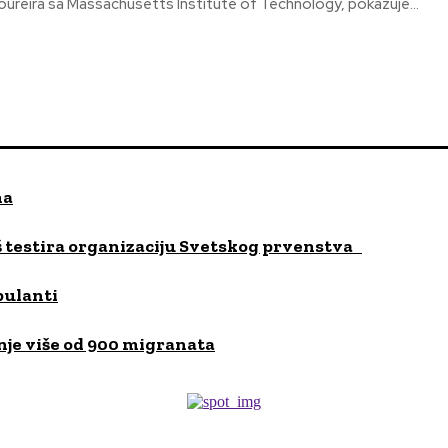
oureira sa Massachusetts Institute of Technology, pokazuje...
na
Niš testira organizaciju Svetskog prvenstva
bulanti
je više od 900 migranata