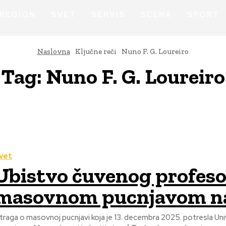
REGION
SVET
SERVIS
SCENA
SPORT
Naslovna
Ključne reči
Nuno F. G. Loureiro
Tag:
Nuno F. G. Loureiro
vet
Ubistvo čuvenog profeso
masovnom pucnjavom na
straga o masovnoj pucnjavi koja je 13. decembra 2025. potresla Un