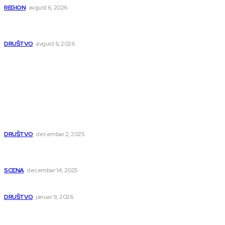
REGION
avgust 6, 2026
Nakon izmeštanja pruge, novo poglavlje za Niš: Umesto šina
stižu bulevar i linijski park
DRUŠTVO
avgust 6, 2026
Popularno
Dragana i Isidora Moles pevale sinoć za Janu Mitić. U
humanitarnom koncertu učestvovalo i puno mladih
muzičara
DRUŠTVO
decembar 2, 2025
Dečji hor „Branko“ oduševio Rumuniju: Mladi niški pevači
osvojili Grand-prix
SCENA
decembar 14, 2025
Iz ugla jednog niškog Hadžije
DRUŠTVO
januar 9, 2026