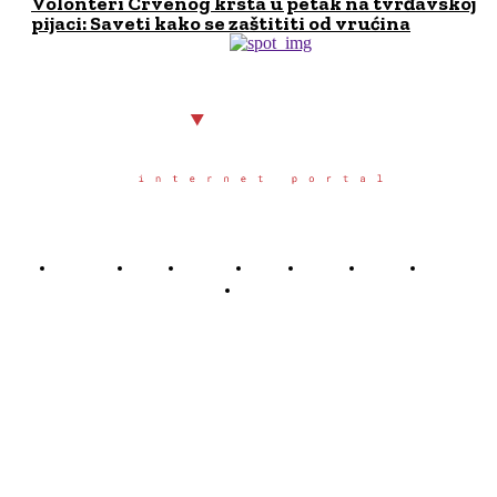
Volonteri Crvenog krsta u petak na tvrđavskoj
pijaci: Saveti kako se zaštititi od vrućina
Početna
Grad
Region
Svet
Servis
Scena
Sport
Društvo
Južno.rs
Južno.rs je veb portal osnovan u Nišu u oktobru 2025.
godine, sa željom da građanima juga Srbije pruži
pouzdane, pravovremene i objektivne informacije o