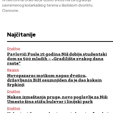
reflektorima Grad Niš je dobio sredstva za izgradnju
savremenog košarkaškog terena u školskom dvorištu
Osnovne...
Najčitanije
Društvo
Pavlović: Posle 15 godina Niš dobija studentski
dom za 500 mladih – „Gradilište svakog dana
raste“
Region
Novopazarac motkom napao dvojicu,
državljanin BiH osumnjičen da je dao kokain
Srpkinji
Društvo
Nakon izmeštanja pruge, novo poglavlje za Niš:
Umesto šina stižu bulevar i linijski park
Društvo