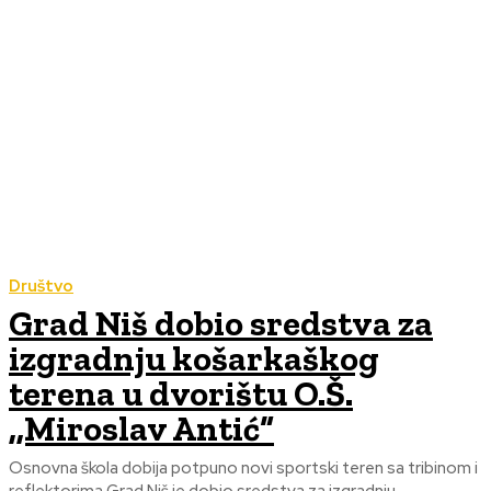
Društvo
Grad Niš dobio sredstva za
izgradnju košarkaškog
terena u dvorištu O.Š.
,,Miroslav Antić“
Osnovna škola dobija potpuno novi sportski teren sa tribinom i