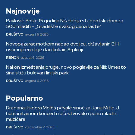
Najnovije
Pavlović: Posle 15 godina Niš dobija studentski dom za
500 mladih – „Gradilište svakog dana raste“
DRUŠTVO
avgust 6, 2026
Novopazarac motkom napao dvojicu, državljanin BiH
osumnjičen da je dao kokain Srpkinji
REGION
avgust 6, 2026
Nakon izmeštanja pruge, novo poglavlje za Niš: Umesto
šina stižu bulevar i linijski park
DRUŠTVO
avgust 6, 2026
Popularno
Dragana i Isidora Moles pevale sinoć za Janu Mitić. U
humanitarnom koncertu učestvovalo i puno mladih
muzičara
DRUŠTVO
decembar 2, 2025