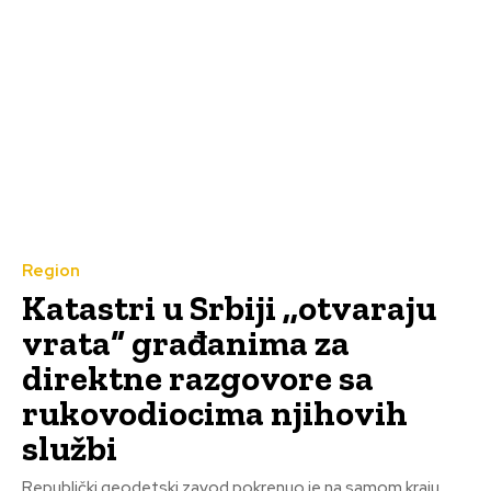
Region
Katastri u Srbiji ,,otvaraju
vrata“ građanima za
direktne razgovore sa
rukovodiocima njihovih
službi
Republički geodetski zavod pokrenuo je na samom kraju