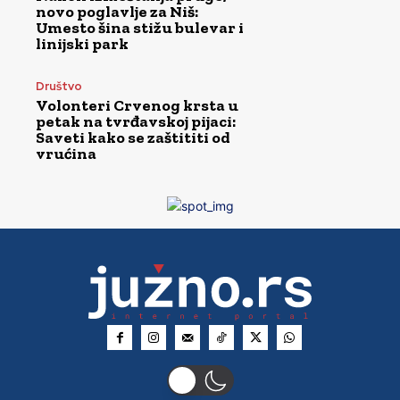
novo poglavlje za Niš:
Umesto šina stižu bulevar i
linijski park
Društvo
Volonteri Crvenog krsta u
petak na tvrđavskoj pijaci:
Saveti kako se zaštititi od
vrućina