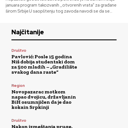
januara program takozvanih ,,otvorenih vrata" za građane
širom Srbije.U saopštenju tog zavoda navodi se da se...
Najčitanije
Društvo
Pavlović: Posle 15 godina
Niš dobija studentski dom
za 500 mladih – „Gradilište
svakog dana raste“
Region
Novopazarac motkom
napao dvojicu, državljanin
BiH osumnjičen da je dao
kokain Srpkinji
Društvo
Nakon izmeštanja pruge,