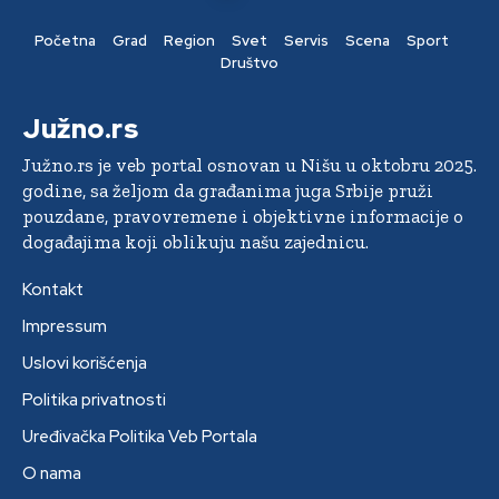
Početna
Grad
Region
Svet
Servis
Scena
Sport
Društvo
Južno.rs
Južno.rs je veb portal osnovan u Nišu u oktobru 2025.
godine, sa željom da građanima juga Srbije pruži
pouzdane, pravovremene i objektivne informacije o
događajima koji oblikuju našu zajednicu.
Kontakt
Impressum
Uslovi korišćenja
Politika privatnosti
Uređivačka Politika Veb Portala
O nama