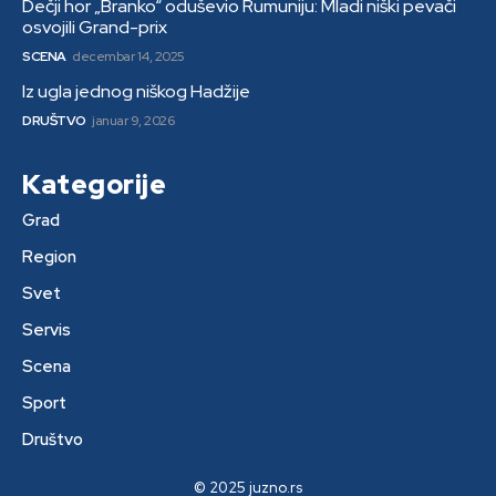
Dečji hor „Branko“ oduševio Rumuniju: Mladi niški pevači
osvojili Grand-prix
SCENA
decembar 14, 2025
Iz ugla jednog niškog Hadžije
DRUŠTVO
januar 9, 2026
Kategorije
Grad
Region
Svet
Servis
Scena
Sport
Društvo
© 2025 juzno.rs