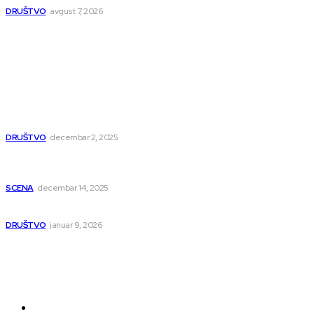
DRUŠTVO
avgust 7, 2026
Popularno
Dragana i Isidora Moles pevale sinoć za Janu Mitić. U
humanitarnom koncertu učestvovalo i puno mladih
muzičara
DRUŠTVO
decembar 2, 2025
Dečji hor „Branko“ oduševio Rumuniju: Mladi niški pevači
osvojili Grand-prix
SCENA
decembar 14, 2025
Iz ugla jednog niškog Hadžije
DRUŠTVO
januar 9, 2026
Kategorije
Grad