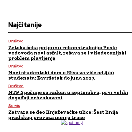
Najčitanije
Društvo
Zetska čeka potpunu rekonstrukciju: Posle
vodovoda novi asfalt, rešava se i višedecenijski
problem plavljenja
Društvo
Novi studentski dom u Nišu za više od 400
studenata: Završetak do juna 2027.
Društvo
NTP 2 počinje sa radom u septembru, prvi veliki
događaji već zakazani
Servis
Zatvara se deo Knjaževačke ulice: Šest linija
gradskog prevoza menja trase