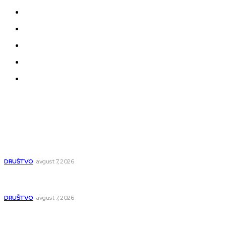
Impressum
Uslovi korišćenja
Politika privatnosti
Uređivačka Politika Veb Portala
O nama
Najnovije
Zetska čeka potpunu rekonstrukciju: Posle vodovoda novi
asfalt, rešava se i višedecenijski problem plavljenja
DRUŠTVO
avgust 7, 2026
Novi studentski dom u Nišu za više od 400 studenata:
Završetak do juna 2027.
DRUŠTVO
avgust 7, 2026
NTP 2 počinje sa radom u septembru, prvi veliki događaji
već zakazani