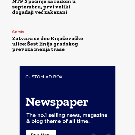
NTP 2 počinje sa radom u
septembru, prvi veliki
događaji već zakazani
Servis
Zatvara se deo Knjaževačke
ulice: Šest linija gradskog
prevoza menja trase