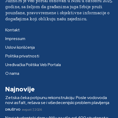
Južno.rs je veb portal osnovan u Nišu u oktobru 2025.
godine, sa željom da građanima juga Srbije pruži
pouzdane, pravovremene i objektivne informacije o
događajima koji oblikuju našu zajednicu.
Kontakt
Impressum
Uslovi korišćenja
Politika privatnosti
Uređivačka Politika Veb Portala
O nama
Najnovije
Zetska čeka potpunu rekonstrukciju: Posle vodovoda
novi asfalt, rešava se i višedecenijski problem plavljenja
DRUŠTVO
avgust 7, 2026
Novi studentski dom u Nišu za više od 400 studenata: