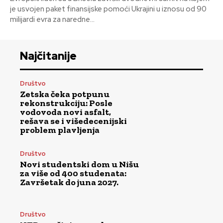
je usvojen paket finansijske pomoći Ukrajini u iznosu od 90
milijardi evra za naredne...
Najčitanije
Društvo
Zetska čeka potpunu
rekonstrukciju: Posle
vodovoda novi asfalt,
rešava se i višedecenijski
problem plavljenja
Društvo
Novi studentski dom u Nišu
za više od 400 studenata:
Završetak do juna 2027.
Društvo