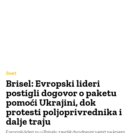
Svet
Brisel: Evropski lideri
postigli dogovor o paketu
pomoći Ukrajini, dok
protesti poljoprivrednika i
dalje traju
Evropski lideri su u Briselu završili dvodnevni samit na kojem