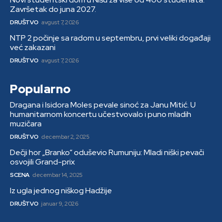
Završetak do juna 2027.
DRUŠTVO
avgust 7, 2026
NTP 2 počinje sa radom u septembru, prvi veliki događaji
već zakazani
DRUŠTVO
avgust 7, 2026
Popularno
Dragana i Isidora Moles pevale sinoć za Janu Mitić. U
humanitarnom koncertu učestvovalo i puno mladih
muzičara
DRUŠTVO
decembar 2, 2025
Dečji hor „Branko“ oduševio Rumuniju: Mladi niški pevači
osvojili Grand-prix
SCENA
decembar 14, 2025
Iz ugla jednog niškog Hadžije
DRUŠTVO
januar 9, 2026