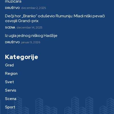
muzičara
DRUŠTVO
decembar 2, 2025
Dečji hor „Branko“ oduševio Rumuniju: Mladi niški pevači
osvojili Grand-prix
SCENA
decembar 14, 2025
Iz ugla jednog niškog Hadžije
DRUŠTVO
januar 9, 2026
Kategorije
Grad
Region
Svet
Servis
Scena
Sport