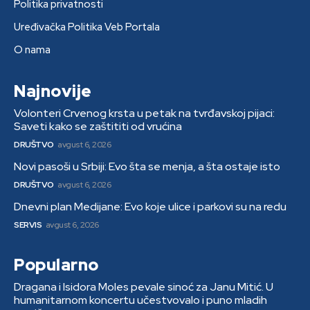
Politika privatnosti
Uređivačka Politika Veb Portala
O nama
Najnovije
Volonteri Crvenog krsta u petak na tvrđavskoj pijaci:
Saveti kako se zaštititi od vrućina
DRUŠTVO
avgust 6, 2026
Novi pasoši u Srbiji: Evo šta se menja, a šta ostaje isto
DRUŠTVO
avgust 6, 2026
Dnevni plan Medijane: Evo koje ulice i parkovi su na redu
SERVIS
avgust 6, 2026
Popularno
Dragana i Isidora Moles pevale sinoć za Janu Mitić. U
humanitarnom koncertu učestvovalo i puno mladih