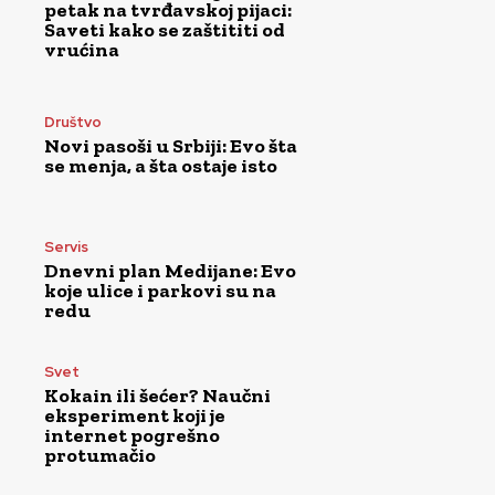
petak na tvrđavskoj pijaci:
Saveti kako se zaštititi od
vrućina
Društvo
Novi pasoši u Srbiji: Evo šta
se menja, a šta ostaje isto
Servis
Dnevni plan Medijane: Evo
koje ulice i parkovi su na
redu
Svet
Kokain ili šećer? Naučni
eksperiment koji je
internet pogrešno
protumačio