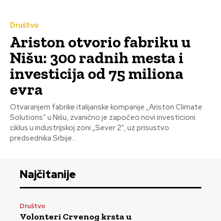
Društvo
Ariston otvorio fabriku u
Nišu: 300 radnih mesta i
investicija od 75 miliona
evra
Otvaranjem fabrike italijanske kompanije „Ariston Climate
Solutions“ u Nišu, zvanično je započeo novi investicioni
ciklus u industrijskoj zoni „Sever 2“, uz prisustvo
predsednika Srbije...
Najčitanije
Društvo
Volonteri Crvenog krsta u