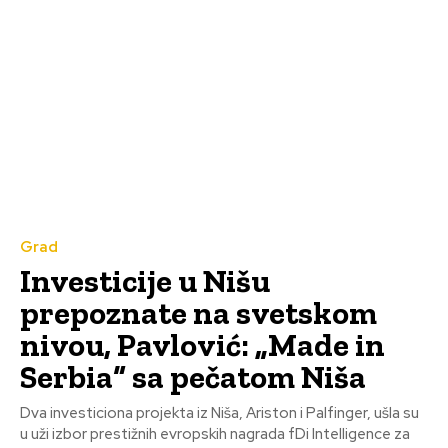
Grad
Investicije u Nišu
prepoznate na svetskom
nivou, Pavlović: „Made in
Serbia“ sa pečatom Niša
Dva investiciona projekta iz Niša, Ariston i Palfinger, ušla su
u uži izbor prestižnih evropskih nagrada fDi Intelligence za