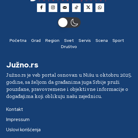
Početna
Grad
Region
Svet
Servis
Scena
Sport
Društvo
Južno.rs
Južno.rs je veb portal osnovan u Nišu u oktobru 2025.
godine, sa željom da građanima juga Srbije pruži
pouzdane, pravovremene i objektivne informacije o
događajima koji oblikuju našu zajednicu.
Kontakt
Impressum
Uslovi korišćenja