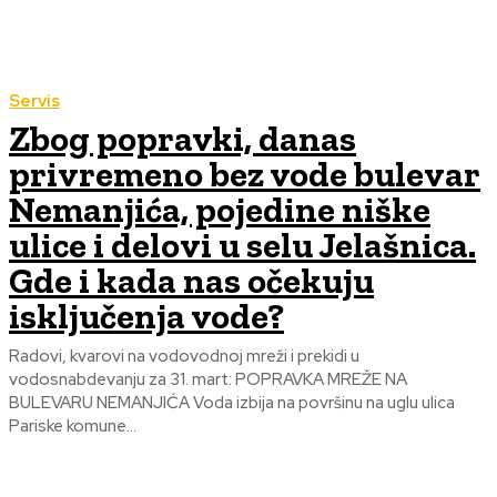
Servis
Zbog popravki, danas
privremeno bez vode bulevar
Nemanjića, pojedine niške
ulice i delovi u selu Jelašnica.
Gde i kada nas očekuju
isključenja vode?
Radovi, kvarovi na vodovodnoj mreži i prekidi u
vodosnabdevanju za 31. mart: POPRAVKA MREŽE NA
BULEVARU NEMANJIĆA Voda izbija na površinu na uglu ulica
Pariske komune...