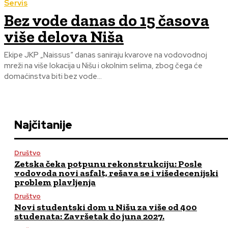
Servis
Bez vode danas do 15 časova
više delova Niša
Ekipe JKP „Naissus“ danas saniraju kvarove na vodovodnoj
mreži na više lokacija u Nišu i okolnim selima, zbog čega će
domaćinstva biti bez vode...
Najčitanije
Društvo
Zetska čeka potpunu rekonstrukciju: Posle
vodovoda novi asfalt, rešava se i višedecenijski
problem plavljenja
Društvo
Novi studentski dom u Nišu za više od 400
studenata: Završetak do juna 2027.