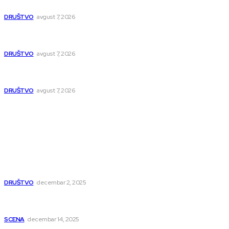
asfalt, rešava se i višedecenijski problem plavljenja
DRUŠTVO
avgust 7, 2026
Novi studentski dom u Nišu za više od 400 studenata:
Završetak do juna 2027.
DRUŠTVO
avgust 7, 2026
NTP 2 počinje sa radom u septembru, prvi veliki događaji
već zakazani
DRUŠTVO
avgust 7, 2026
Popularno
Dragana i Isidora Moles pevale sinoć za Janu Mitić. U
humanitarnom koncertu učestvovalo i puno mladih
muzičara
DRUŠTVO
decembar 2, 2025
Dečji hor „Branko“ oduševio Rumuniju: Mladi niški pevači
osvojili Grand-prix
SCENA
decembar 14, 2025