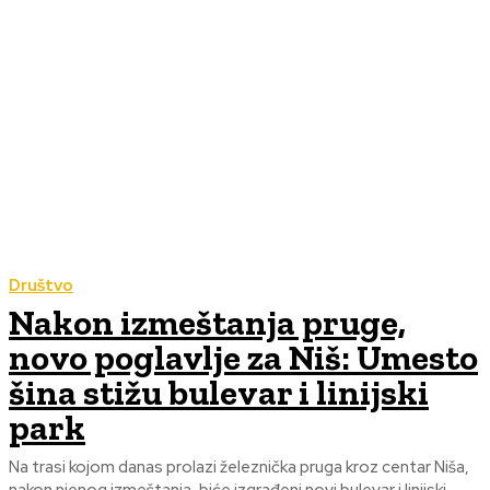
Društvo
Nakon izmeštanja pruge,
novo poglavlje za Niš: Umesto
šina stižu bulevar i linijski
park
Na trasi kojom danas prolazi železnička pruga kroz centar Niša,