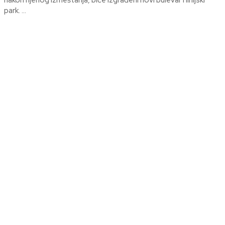
nakon njenog izmeštanja, biće izgrađeni novi bulevar i linijski
park. ...