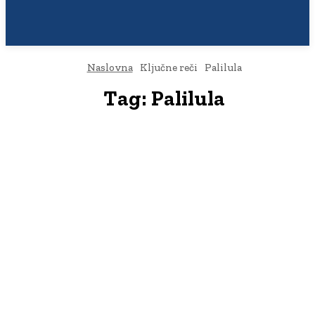
Naslovna
Ključne reči
Palilula
Tag:
Palilula