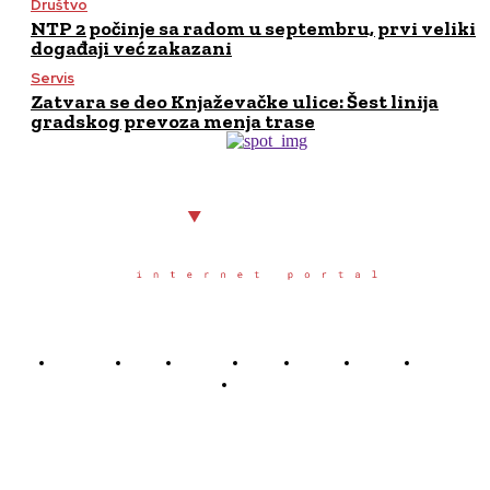
Društvo
NTP 2 počinje sa radom u septembru, prvi veliki
događaji već zakazani
Servis
Zatvara se deo Knjaževačke ulice: Šest linija
gradskog prevoza menja trase
Početna
Grad
Region
Svet
Servis
Scena
Sport
Društvo
Južno.rs