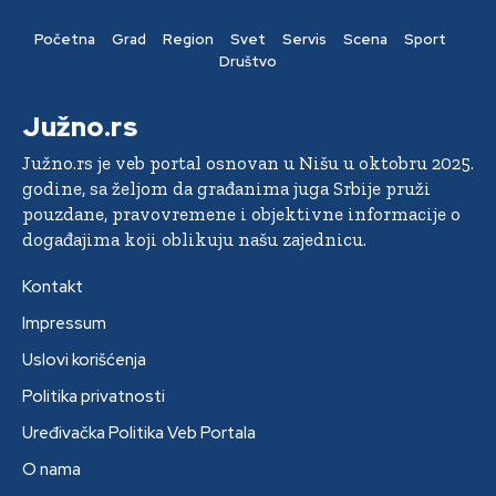
Početna
Grad
Region
Svet
Servis
Scena
Sport
Društvo
Južno.rs
Južno.rs je veb portal osnovan u Nišu u oktobru 2025.
godine, sa željom da građanima juga Srbije pruži
pouzdane, pravovremene i objektivne informacije o
događajima koji oblikuju našu zajednicu.
Kontakt
Impressum
Uslovi korišćenja
Politika privatnosti
Uređivačka Politika Veb Portala
O nama