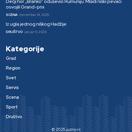
Dečji hor „Branko“ oduševio Rumuniju: Mladi niški pevači
osvojili Grand-prix
SCENA
decembar 14, 2025
Iz ugla jednog niškog Hadžije
DRUŠTVO
januar 9, 2026
Kategorije
Grad
Region
Svet
Servis
Scena
Sport
Društvo
© 2025 juzno.rs