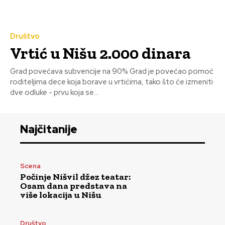
Društvo
Vrtić u Nišu 2.000 dinara
Grad povećava subvencije na 90% Grad je povećao pomoć
roditeljima dece koja borave u vrtićima, tako što će izmeniti
dve odluke - prvu koja se...
Najčitanije
Scena
Počinje Nišvil džez teatar:
Osam dana predstava na
više lokacija u Nišu
Društvo