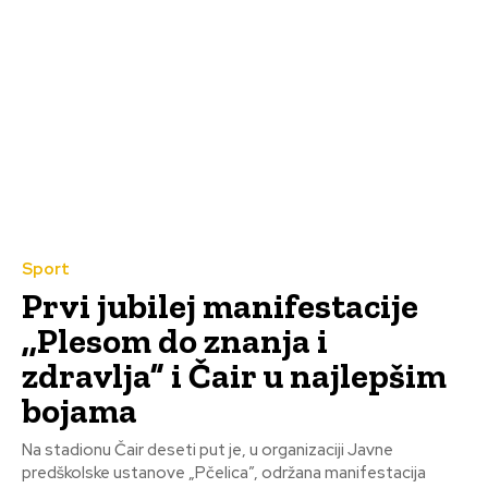
Sport
Prvi jubilej manifestacije
,,Plesom do znanja i
zdravlja” i Čair u najlepšim
bojama
Na stadionu Čair deseti put je, u organizaciji Javne
predškolske ustanove „Pčelica”, održana manifestacija