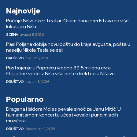
Najnovije
Počinje Nišvil džez teatar: Osam dana predstava na više
lokacija u Nišu
SCENA
avgust 8, 2026
Pasi Poljana dobija novu poštu do kraja avgusta, pošta u
naselju Nikola Tesla se seli
DRUŠTVO
avgust 8, 2026
Postrojenje u Popovcu vredno 89,5 miliona evra:
Otpadne vode iz Niša više neće direktno u Nišavu
DRUŠTVO
avgust 8, 2026
Popularno
Dragana i Isidora Moles pevale sinoć za Janu Mitić. U
humanitarnom koncertu učestvovalo i puno mladih
muzičara
DRUŠTVO
decembar 2, 2025