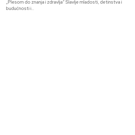
„Plesom do znanja i zdravlja“ Slavlje mladosti, detinstva i
budućnosti i...