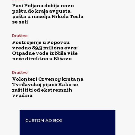
Pasi Poljana dobija novu
poštu do kraja avgusta,
pošta u naselju Nikola Tesla
se seli
Društvo
Postrojenje u Popovcu
vredno 89,5 miliona evra:
Otpadne vode iz Niša više
neće direktno u Nišavu
Društvo
Volonteri Crvenog krsta na
Tvrđavskoj pijaci: Kako se
zaštititi od ekstremnih
vrućina