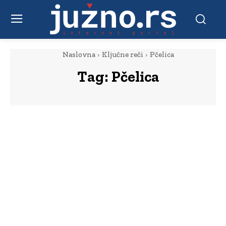
Naslovna
Ključne reči
Pčelica
Tag:
Pčelica