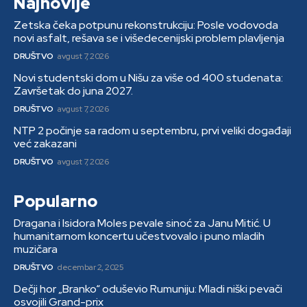
Najnovije
Zetska čeka potpunu rekonstrukciju: Posle vodovoda
novi asfalt, rešava se i višedecenijski problem plavljenja
DRUŠTVO
avgust 7, 2026
Novi studentski dom u Nišu za više od 400 studenata:
Završetak do juna 2027.
DRUŠTVO
avgust 7, 2026
NTP 2 počinje sa radom u septembru, prvi veliki događaji
već zakazani
DRUŠTVO
avgust 7, 2026
Popularno
Dragana i Isidora Moles pevale sinoć za Janu Mitić. U
humanitarnom koncertu učestvovalo i puno mladih
muzičara
DRUŠTVO
decembar 2, 2025
Dečji hor „Branko“ oduševio Rumuniju: Mladi niški pevači
osvojili Grand-prix