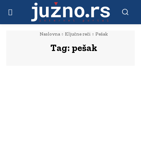
Naslovna
Ključne reči
Pešak
Tag:
pešak