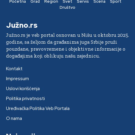
Početna
Grad
Region
Svet
Servis
Scena
Sport
Društvo
Južno.rs
Južno.rs je veb portal osnovan u Nišu u oktobru 2025.
godine, sa željom da građanima juga Srbije pruži
pouzdane, pravovremene i objektivne informacije o
događajima koji oblikuju našu zajednicu.
Kontakt
Impressum
Uslovi korišćenja
Politika privatnosti
Uređivačka Politika Veb Portala
O nama