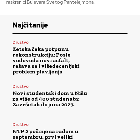
raskrsnici Bulevara Svetog Pantelejmona...
Najčitanije
Društvo
Zetska čeka potpunu
rekonstrukciju: Posle
vodovoda novi asfalt,
rešava se i višedecenijski
problem plavljenja
Društvo
Novi studentski dom u Nišu
za više od 400 studenata:
Završetak do juna 2027.
Društvo
NTP 2 počinje sa radom u
septembru, prvi veliki