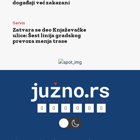
događaji već zakazani
Servis
Zatvara se deo Knjaževačke
ulice: Šest linija gradskog
prevoza menja trase