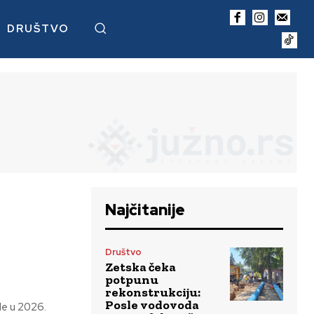
DRUŠTVO
Najčitanije
Društvo
Zetska čeka
potpunu
rekonstrukciju:
Posle vodovoda
de u 2026.