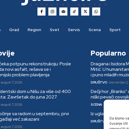
a
Grad
Region
Svet
Servis
Scena
Sport
ovije
Popularno
eka potpunu rekonstrukciju: Posle
Dragana i Isidora 
 novi asfalt, rešava se i
Mitić. U humanita
nijski problem plavljenja
i puno mladih muzi
avgust 7, 2026
DRUŠTVO
decembar 2,
dentski dom u Nišu za više od 400
Dečji hor „Branko“
ta: Završetak do juna 2027.
niški pevači osvoji
avgust 7, 2026
SCENA
decembar 14, 2
činje sa radom u septembru, prvi
Iz ugla jednog niš
Da bismo vam
ogađaji već zakazani
DRUŠTVO
januar 9, 202
čuvanje i/il
avgust 7, 2026
omogućiti d