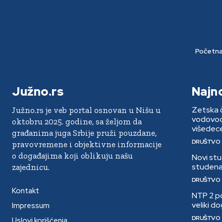
Početn
Južno.rs
Najn
Zetska č
Južno.rs je veb portal osnovan u Nišu u
vodovoda
oktobru 2025. godine, sa željom da
višedece
građanima juga Srbije pruži pouzdane,
DRUŠTVO
pravovremene i objektivne informacije
o događajima koji oblikuju našu
Novi stu
studena
zajednicu.
DRUŠTVO
Kontakt
NTP 2 po
veliki d
Impressum
DRUŠTVO
Uslovi korišćenja