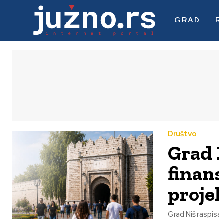
GRAD
Društvo
Grad 
finan
proje
Grad Niš raspisa