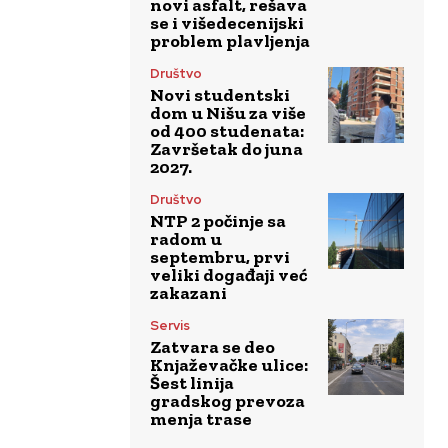
novi asfalt, rešava
se i višedecenijski
problem plavljenja
Društvo
Novi studentski
dom u Nišu za više
od 400 studenata:
Završetak do juna
2027.
Društvo
NTP 2 počinje sa
radom u
septembru, prvi
veliki događaji već
zakazani
Servis
Zatvara se deo
Knjaževačke ulice:
Šest linija
gradskog prevoza
menja trase