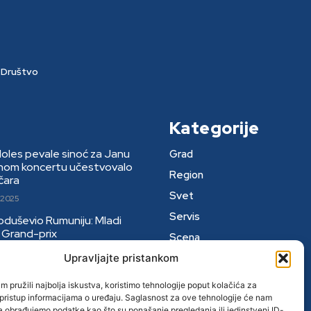
Društvo
Kategorije
Moles pevale sinoć za Janu
Grad
rnom koncertu učestvovalo
Region
čara
Svet
 2025
Servis
 oduševio Rumuniju: Mladi
li Grand-prix
Scena
025
Upravljajte pristankom
Sport
kog Hadžije
Društvo
 pružili najbolja iskustva, koristimo tehnologije poput kolačića za
6
i pristup informacijama o uređaju. Saglasnost za ove tehnologije će nam
a obrađujemo podatke kao što su ponašanje pregledanja ili jedinstveni ID-