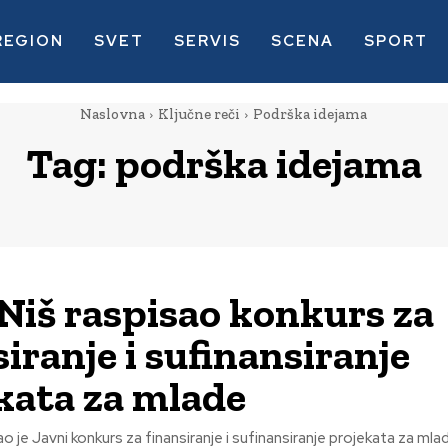
REGION
SVET
SERVIS
SCENA
SPORT
Naslovna
Ključne reči
Podrška idejama
Tag:
podrška idejama
Niš raspisao konkurs za
siranje i sufinansiranje
kata za mlade
o je Javni konkurs za finansiranje i sufinansiranje projekata za mla