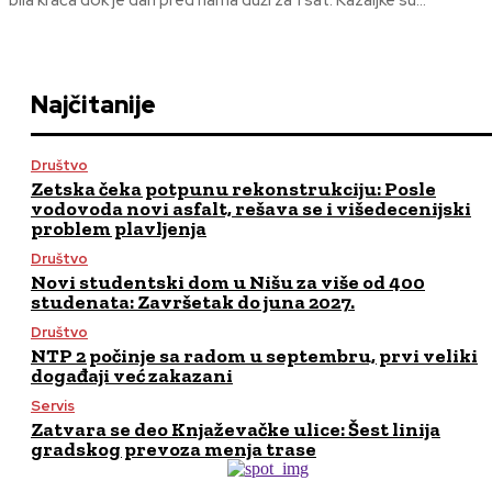
bila kraća dok je dan pred nama duži za 1 sat. Kazaljke su...
Najčitanije
Društvo
Zetska čeka potpunu rekonstrukciju: Posle
vodovoda novi asfalt, rešava se i višedecenijski
problem plavljenja
Društvo
Novi studentski dom u Nišu za više od 400
studenata: Završetak do juna 2027.
Društvo
NTP 2 počinje sa radom u septembru, prvi veliki
događaji već zakazani
Servis
Zatvara se deo Knjaževačke ulice: Šest linija
gradskog prevoza menja trase