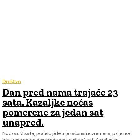
Društvo
Dan pred nama trajaće 23
sata. Kazaljke noćas
pomerene za jedan sat
unapred.
Noćas u 2 sata, počelo je letnje računanje vremena, pa je noć