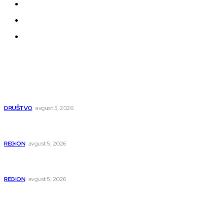
Politika privatnosti
Uređivačka Politika Veb Portala
O nama
Najnovije
UKC Niš otvorio sedam novih specijalističkih ambulanti
DRUŠTVO
avgust 5, 2026
U Beogradu uhapšeni osumnjičeni za krijumčarenje više od
900 migranata
REGION
avgust 5, 2026
Tri godine od ubistva rudara: Zločin koji je potresao istočnu
Srbiju
REGION
avgust 5, 2026
Popularno