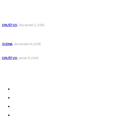
Dragana i Isidora Moles pevale sinoć za Janu Mitić. U
humanitarnom koncertu učestvovalo i puno mladih
muzičara
DRUŠTVO
decembar 2, 2025
Dečji hor „Branko“ oduševio Rumuniju: Mladi niški pevači
osvojili Grand-prix
SCENA
decembar 14, 2025
Iz ugla jednog niškog Hadžije
DRUŠTVO
januar 9, 2026
Kategorije
Grad
Region
Svet
Servis