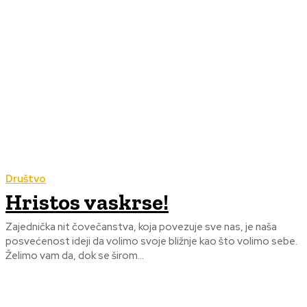
Društvo
Hristos vaskrse!
Zajednička nit čovečanstva, koja povezuje sve nas, je naša
posvećenost ideji da volimo svoje bližnje kao što volimo sebe.
Želimo vam da, dok se širom...