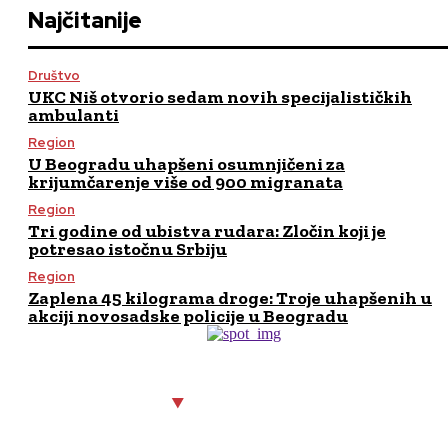
Najčitanije
Društvo
UKC Niš otvorio sedam novih specijalističkih
ambulanti
Region
U Beogradu uhapšeni osumnjičeni za
krijumčarenje više od 900 migranata
Region
Tri godine od ubistva rudara: Zločin koji je
potresao istočnu Srbiju
Region
Zaplena 45 kilograma droge: Troje uhapšenih u
akciji novosadske policije u Beogradu