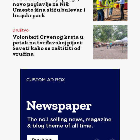
novo poglavlje za Niš:
Umesto šina stižu bulevar i
linijski park
Društvo
Volonteri Crvenog krsta u
petak na tvrđavskoj pijaci:
Saveti kako se zaštititi od
vrućina