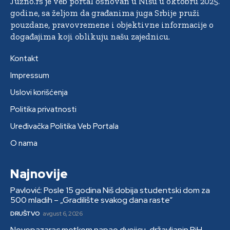
Južno.rs je veb portal osnovan u Nišu u oktobru 2025.
godine, sa željom da građanima juga Srbije pruži
pouzdane, pravovremene i objektivne informacije o
događajima koji oblikuju našu zajednicu.
Kontakt
Impressum
Uslovi korišćenja
Politika privatnosti
Uređivačka Politika Veb Portala
O nama
Najnovije
Pavlović: Posle 15 godina Niš dobija studentski dom za
500 mladih – „Gradilište svakog dana raste“
DRUŠTVO
avgust 6, 2026
Novopazarac motkom napao dvojicu, državljanin BiH