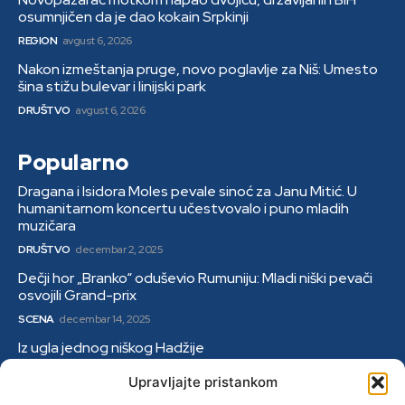
osumnjičen da je dao kokain Srpkinji
REGION
avgust 6, 2026
Nakon izmeštanja pruge, novo poglavlje za Niš: Umesto
šina stižu bulevar i linijski park
DRUŠTVO
avgust 6, 2026
Popularno
Dragana i Isidora Moles pevale sinoć za Janu Mitić. U
humanitarnom koncertu učestvovalo i puno mladih
muzičara
DRUŠTVO
decembar 2, 2025
Dečji hor „Branko“ oduševio Rumuniju: Mladi niški pevači
osvojili Grand-prix
SCENA
decembar 14, 2025
Iz ugla jednog niškog Hadžije
DRUŠTVO
januar 9, 2026
Upravljajte pristankom