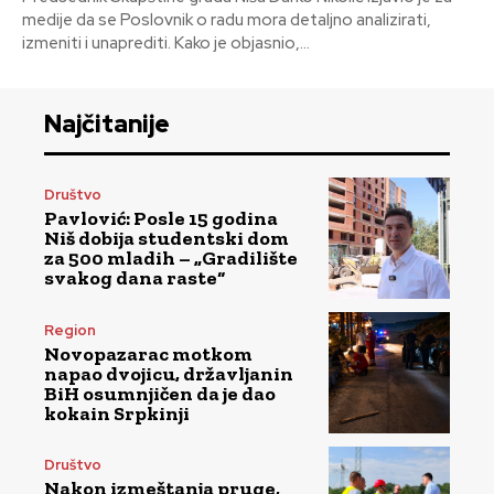
medije da se Poslovnik o radu mora detaljno analizirati,
izmeniti i unaprediti. Kako je objasnio,...
Najčitanije
Društvo
Pavlović: Posle 15 godina
Niš dobija studentski dom
za 500 mladih – „Gradilište
svakog dana raste“
Region
Novopazarac motkom
napao dvojicu, državljanin
BiH osumnjičen da je dao
kokain Srpkinji
Društvo
Nakon izmeštanja pruge,