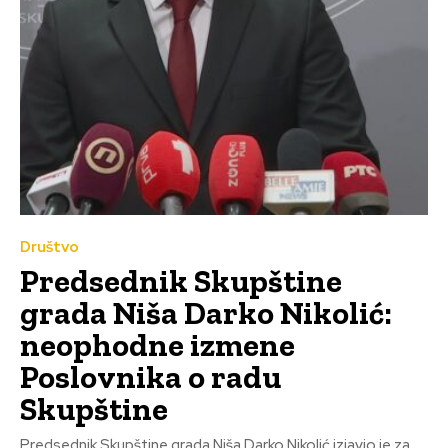
Društvo
Predsednik Skupštine
grada Niša Darko Nikolić:
neophodne izmene
Poslovnika o radu
Skupštine
Predsednik Skupštine grada Niša Darko Nikolić izjavio je za