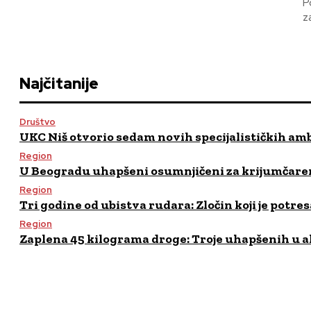
P
z
Najčitanije
Društvo
UKC Niš otvorio sedam novih specijalističkih am
Region
U Beogradu uhapšeni osumnjičeni za krijumčaren
Region
Tri godine od ubistva rudara: Zločin koji je potres
Region
Zaplena 45 kilograma droge: Troje uhapšenih u a