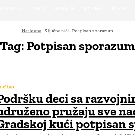
REGION
SVET
SERVIS
SCENA
SPORT
Naslovna
Ključne reči
Potpisan sporazum
Tag:
Potpisan sporazum
ruštvo
Podršku deci sa razvojn
udruženo pružaju sve nad
Gradskoj kući potpisan 