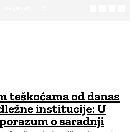
DRUŠTVO
im teškoćama od danas
ležne institucije: U
sporazum o saradnji