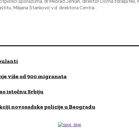
otpisnici sporazuma: dr Milorad Jerkan, direktor Doma zdralja Niš, 
aštitu, Milijana Stanković v.d. direktora Centra...
bulanti
je više od 900 migranata
ao istočnu Srbiju
kciji novosadske policije u Beogradu