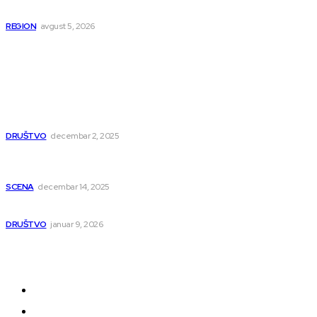
istočnu Srbiju
REGION
avgust 5, 2026
Popularno
Dragana i Isidora Moles pevale sinoć za Janu Mitić.
U humanitarnom koncertu učestvovalo i puno
mladih muzičara
DRUŠTVO
decembar 2, 2025
Dečji hor „Branko“ oduševio Rumuniju: Mladi niški
pevači osvojili Grand-prix
SCENA
decembar 14, 2025
Iz ugla jednog niškog Hadžije
DRUŠTVO
januar 9, 2026
Kategorije
Grad
Region