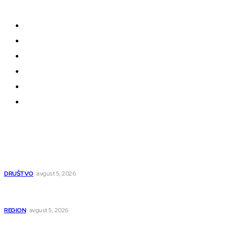
oblikuju našu zajednicu.
Kontakt
Impressum
Uslovi korišćenja
Politika privatnosti
Uređivačka Politika Veb Portala
O nama
Najnovije
UKC Niš otvorio sedam novih specijalističkih
ambulanti
DRUŠTVO
avgust 5, 2026
U Beogradu uhapšeni osumnjičeni za krijumčarenje
više od 900 migranata
REGION
avgust 5, 2026
Tri godine od ubistva rudara: Zločin koji je potresao