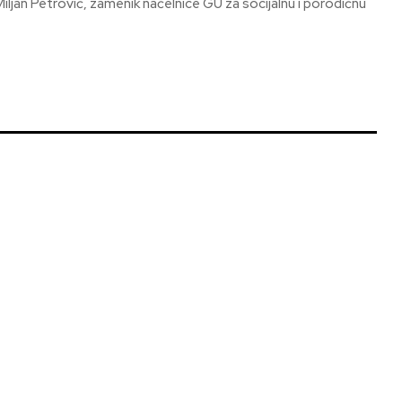
Miljan Petrović, zamenik načelnice GU za socijalnu i porodičnu