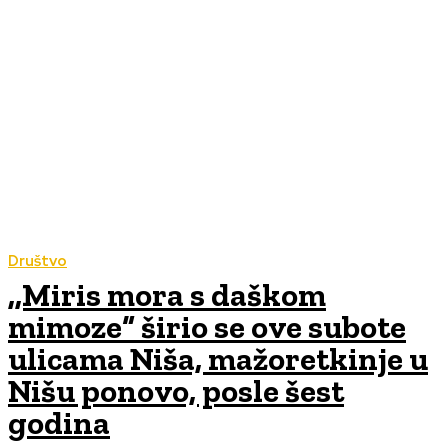
Društvo
,,Miris mora s daškom
mimoze“ širio se ove subote
ulicama Niša, mažoretkinje u
Nišu ponovo, posle šest
godina