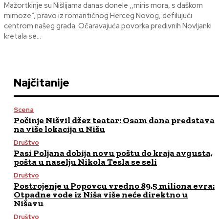
Mažortkinje su Nišlijama danas donele ,,miris mora, s daškom
mimoze“, pravo iz romantičnog Herceg Novog, defilujući
centrom našeg grada. Očaravajuća povorka predivnih Novljanki
kretala se...
Najčitanije
Scena
Počinje Nišvil džez teatar: Osam dana predstava
na više lokacija u Nišu
Društvo
Pasi Poljana dobija novu poštu do kraja avgusta,
pošta u naselju Nikola Tesla se seli
Društvo
Postrojenje u Popovcu vredno 89,5 miliona evra:
Otpadne vode iz Niša više neće direktno u
Nišavu
Društvo