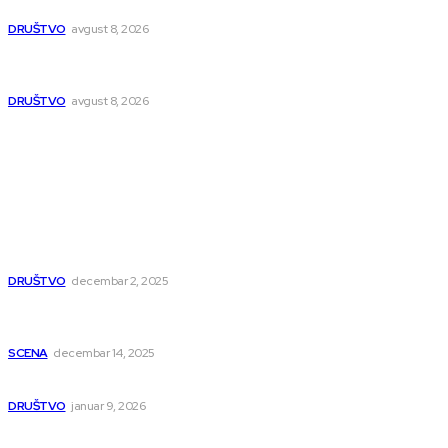
naselju Nikola Tesla se seli
DRUŠTVO
avgust 8, 2026
Postrojenje u Popovcu vredno 89,5 miliona evra: Otpadne
vode iz Niša više neće direktno u Nišavu
DRUŠTVO
avgust 8, 2026
Popularno
Dragana i Isidora Moles pevale sinoć za Janu Mitić. U
humanitarnom koncertu učestvovalo i puno mladih
muzičara
DRUŠTVO
decembar 2, 2025
Dečji hor „Branko“ oduševio Rumuniju: Mladi niški pevači
osvojili Grand-prix
SCENA
decembar 14, 2025
Iz ugla jednog niškog Hadžije
DRUŠTVO
januar 9, 2026