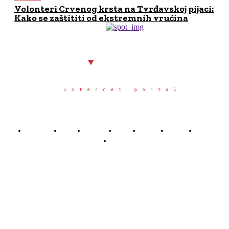
Volonteri Crvenog krsta na Tvrđavskoj pijaci:
Kako se zaštititi od ekstremnih vrućina
Početna
Grad
Region
Svet
Servis
Scena
Sport
Društvo
Južno.rs
Južno.rs je veb portal osnovan u Nišu u oktobru 2025.
godine, sa željom da građanima juga Srbije pruži