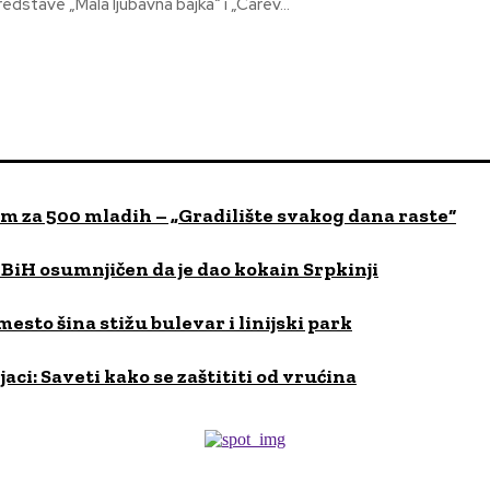
redstave „Mala ljubavna bajka“ i „Carev...
om za 500 mladih – „Gradilište svakog dana raste“
iH osumnjičen da je dao kokain Srpkinji
esto šina stižu bulevar i linijski park
ci: Saveti kako se zaštititi od vrućina