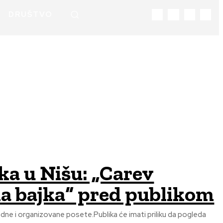
DRUŠTVO
ka u Nišu: „Carev
na bajka“ pred publikom
ne i organizovane posete.Publika će imati priliku da pogleda