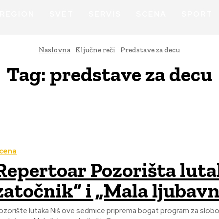
REGION
SVET
SERVIS
SCENA
SPORT
Naslovna
Ključne reči
Predstave za decu
Tag:
predstave za decu
cena
Repertoar Pozorišta luta
zatočnik“ i „Mala ljubav
ozorište lutaka Niš ove sedmice priprema bogat program za slobod