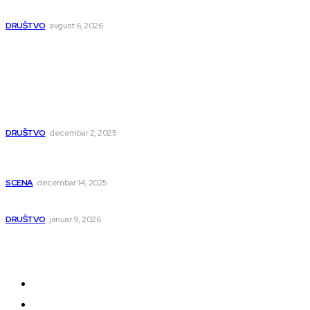
Umesto šina stižu bulevar i linijski park
DRUŠTVO
avgust 6, 2026
Popularno
Dragana i Isidora Moles pevale sinoć za Janu Mitić.
U humanitarnom koncertu učestvovalo i puno
mladih muzičara
DRUŠTVO
decembar 2, 2025
Dečji hor „Branko“ oduševio Rumuniju: Mladi niški
pevači osvojili Grand-prix
SCENA
decembar 14, 2025
Iz ugla jednog niškog Hadžije
DRUŠTVO
januar 9, 2026
Kategorije
Grad
Region