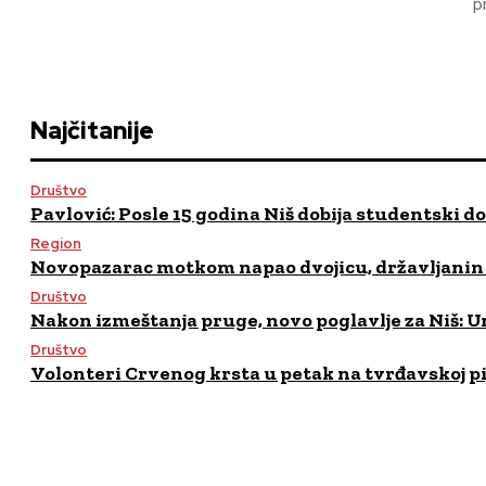
p
Najčitanije
Društvo
Pavlović: Posle 15 godina Niš dobija studentski d
Region
Novopazarac motkom napao dvojicu, državljanin B
Društvo
Nakon izmeštanja pruge, novo poglavlje za Niš: Um
Društvo
Volonteri Crvenog krsta u petak na tvrđavskoj pija