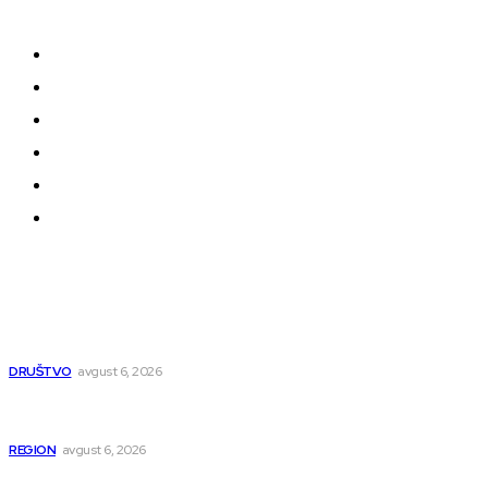
oblikuju našu zajednicu.
Kontakt
Impressum
Uslovi korišćenja
Politika privatnosti
Uređivačka Politika Veb Portala
O nama
Najnovije
Pavlović: Posle 15 godina Niš dobija studentski dom
za 500 mladih – „Gradilište svakog dana raste“
DRUŠTVO
avgust 6, 2026
Novopazarac motkom napao dvojicu, državljanin
BiH osumnjičen da je dao kokain Srpkinji
REGION
avgust 6, 2026
Nakon izmeštanja pruge, novo poglavlje za Niš: