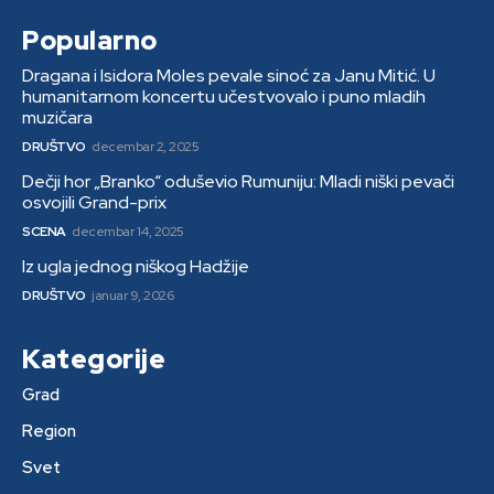
Popularno
Dragana i Isidora Moles pevale sinoć za Janu Mitić. U
humanitarnom koncertu učestvovalo i puno mladih
muzičara
DRUŠTVO
decembar 2, 2025
Dečji hor „Branko“ oduševio Rumuniju: Mladi niški pevači
osvojili Grand-prix
SCENA
decembar 14, 2025
Iz ugla jednog niškog Hadžije
DRUŠTVO
januar 9, 2026
Kategorije
Grad
Region
Svet