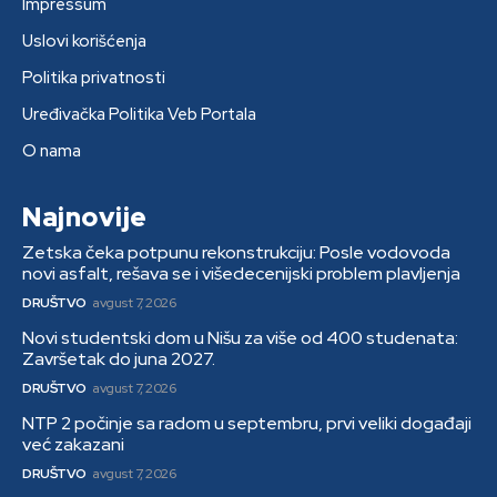
Impressum
Uslovi korišćenja
Politika privatnosti
Uređivačka Politika Veb Portala
O nama
Najnovije
Zetska čeka potpunu rekonstrukciju: Posle vodovoda
novi asfalt, rešava se i višedecenijski problem plavljenja
DRUŠTVO
avgust 7, 2026
Novi studentski dom u Nišu za više od 400 studenata:
Završetak do juna 2027.
DRUŠTVO
avgust 7, 2026
NTP 2 počinje sa radom u septembru, prvi veliki događaji
već zakazani
DRUŠTVO
avgust 7, 2026