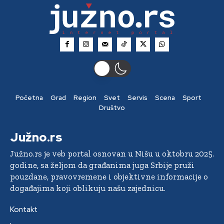
Početna
Grad
Region
Svet
Servis
Scena
Sport
Društvo
Južno.rs
Južno.rs je veb portal osnovan u Nišu u oktobru 2025.
godine, sa željom da građanima juga Srbije pruži
pouzdane, pravovremene i objektivne informacije o
događajima koji oblikuju našu zajednicu.
Kontakt