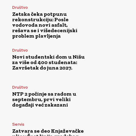
Društvo
Zetska čeka potpunu
rekonstrukciju: Posle
vodovoda novi asfalt,
rešava se i višedecenijski
problem plavljenja
Društvo
Novi studentski dom u Nišu
za više od 400 studenata:
Završetak do juna 2027.
Društvo
NTP 2 počinje sa radom u
septembru, prvi veliki
događaji već zakazani
Servis
Zatvara se deo Knjaževačke