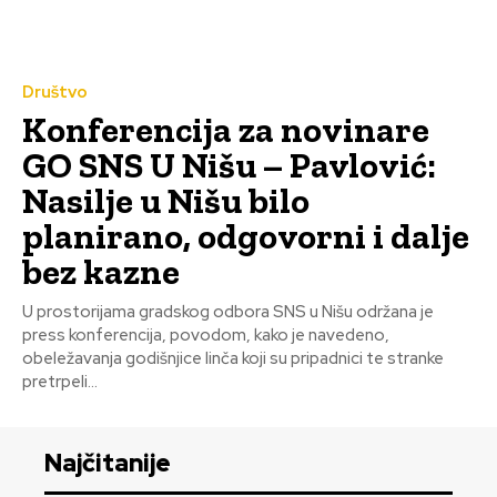
Društvo
Konferencija za novinare
GO SNS U Nišu – Pavlović:
Nasilje u Nišu bilo
planirano, odgovorni i dalje
bez kazne
U prostorijama gradskog odbora SNS u Nišu održana je
press konferencija, povodom, kako je navedeno,
obeležavanja godišnjice linča koji su pripadnici te stranke
pretrpeli...
Najčitanije