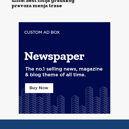
ulice: Šest linija gradskog
prevoza menja trase