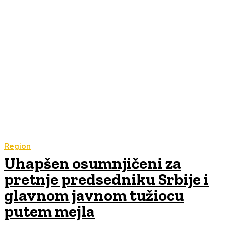
Region
Uhapšen osumnjičeni za
pretnje predsedniku Srbije i
glavnom javnom tužiocu
putem mejla