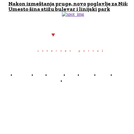
Nakon izmeštanja pruge, novo poglavlje za Niš:
Umesto šina stižu bulevar i linijski park
Početna
Grad
Region
Svet
Servis
Scena
Sport
Društvo
Južno.rs
Južno.rs je veb portal osnovan u Nišu u oktobru 2025.
godine, sa željom da građanima juga Srbije pruži