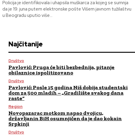
Policija je identifikovala i uhapsila muškarca za kojeg se sumnja
da je 19. juna putem elektronske pošte Višem javnom tužilaštvu
u Beogradu uputio više...
Najčitanije
Društvo
Pavlović: Pruga će biti bezbednija, pitanje
obilaznice ispolitizovano
Društvo
Pavlović: Posle 15 godina Niš dobija studentski
dom za 500 mladih – „Gradilište svakog dana
raste“
Region
Novopazarac motkom napao dvojicu,
državljanin BiH osumnjičen da je dao kokain
Srpkinji
Društvo