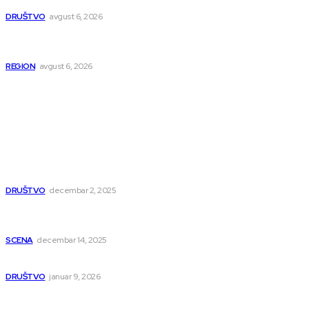
DRUŠTVO
avgust 6, 2026
Novopazarac motkom napao dvojicu, državljanin BiH
osumnjičen da je dao kokain Srpkinji
REGION
avgust 6, 2026
Popularno
Dragana i Isidora Moles pevale sinoć za Janu Mitić. U
humanitarnom koncertu učestvovalo i puno mladih
muzičara
DRUŠTVO
decembar 2, 2025
Dečji hor „Branko“ oduševio Rumuniju: Mladi niški pevači
osvojili Grand-prix
SCENA
decembar 14, 2025
Iz ugla jednog niškog Hadžije
DRUŠTVO
januar 9, 2026