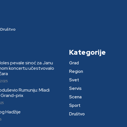
Društvo
Kategorije
Moles pevale sinoć za Janu
Grad
rnom koncertu učestvovalo
Region
čara
Svet
 2025
Servis
 oduševio Rumuniju: Mladi
li Grand-prix
Scena
025
Sport
kog Hadžije
Društvo
6