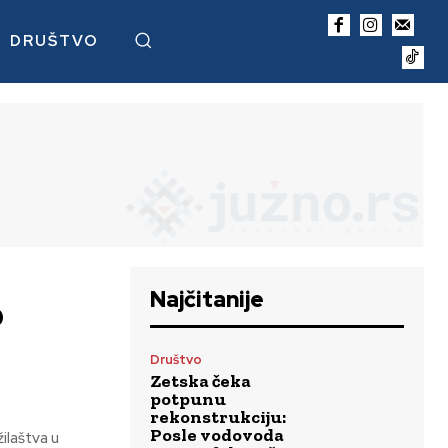
DRUŠTVO
Najčitanije
o
Društvo
Zetska čeka
potpunu
rekonstrukciju:
Posle vodovoda
ilaštva u