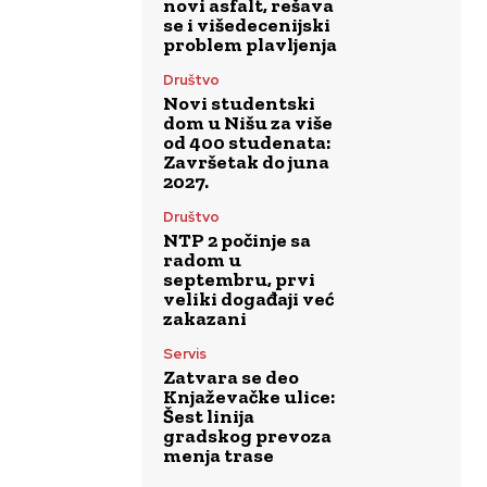
novi asfalt, rešava
se i višedecenijski
problem plavljenja
Društvo
Novi studentski
dom u Nišu za više
od 400 studenata:
Završetak do juna
2027.
Društvo
NTP 2 počinje sa
radom u
septembru, prvi
veliki događaji već
zakazani
Servis
Zatvara se deo
Knjaževačke ulice:
Šest linija
gradskog prevoza
menja trase