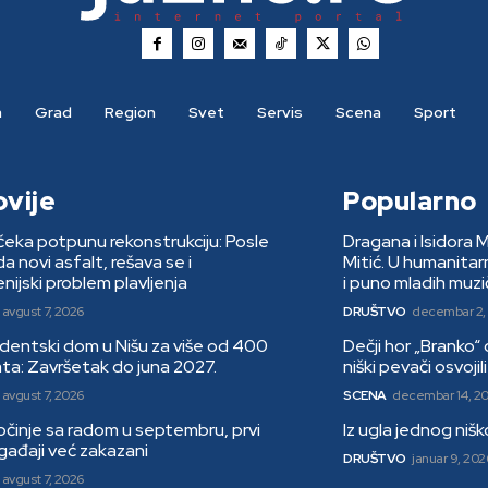
a
Grad
Region
Svet
Servis
Scena
Sport
ovije
Popularno
eka potpunu rekonstrukciju: Posle
Dragana i Isidora 
 novi asfalt, rešava se i
Mitić. U humanita
nijski problem plavljenja
i puno mladih muzi
avgust 7, 2026
DRUŠTVO
decembar 2,
dentski dom u Nišu za više od 400
Dečji hor „Branko“
ta: Završetak do juna 2027.
niški pevači osvoji
avgust 7, 2026
SCENA
decembar 14, 2
činje sa radom u septembru, prvi
Iz ugla jednog niš
ogađaji već zakazani
DRUŠTVO
januar 9, 202
avgust 7, 2026