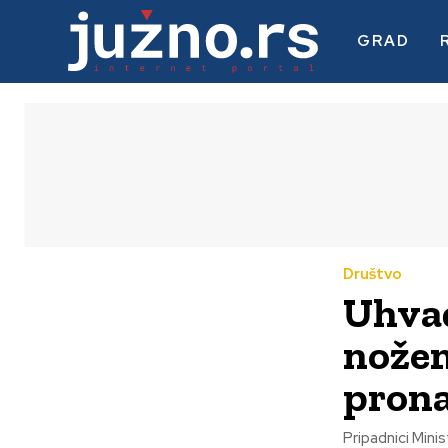
GRAD
Društvo
Uhvać
nožem
prona
Pripadnici Mini