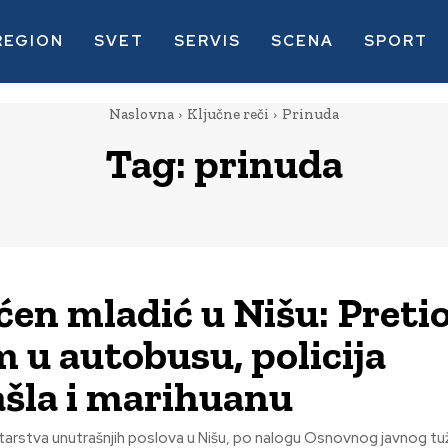
REGION
SVET
SERVIS
SCENA
SPORT
Naslovna
Ključne reči
Prinuda
Tag:
prinuda
en mladić u Nišu: Preti
 u autobusu, policija
šla i marihuanu
starstva unutrašnjih poslova u Nišu, po nalogu Osnovnog javnog tuž