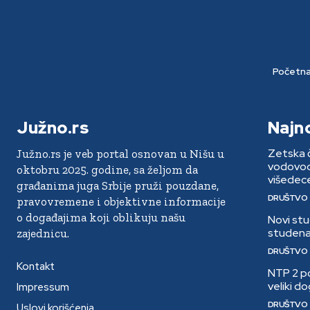
Početn
Južno.rs
Najn
Zetska č
Južno.rs je veb portal osnovan u Nišu u
vodovoda
oktobru 2025. godine, sa željom da
višedece
građanima juga Srbije pruži pouzdane,
DRUŠTVO
pravovremene i objektivne informacije
o događajima koji oblikuju našu
Novi stu
studena
zajednicu.
DRUŠTVO
Kontakt
NTP 2 po
veliki d
Impressum
DRUŠTVO
Uslovi korišćenja