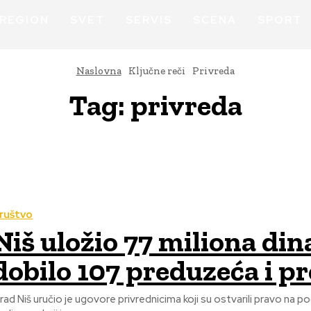
REGION
SVET
SERVIS
SCENA
SPORT
Naslovna
Ključne reči
Privreda
Tag:
privreda
ruštvo
Niš uložio 77 miliona di
dobilo 107 preduzeća i p
rad Niš uručio je ugovore privrednicima koji su ostvarili pravo na