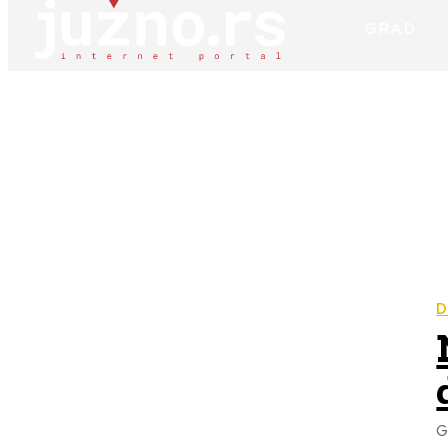
GRAD
D
G