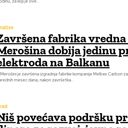
odinu, za koji je ove...
ruštvo
Završena fabrika vredna 
Merošina dobija jedinu p
elektroda na Balkanu
 Merošini je završena izgradnja fabrike kompanije Melbex Carbon za
arednih mesec dana, nakon završetka...
rad
Niš povećava podršku pri