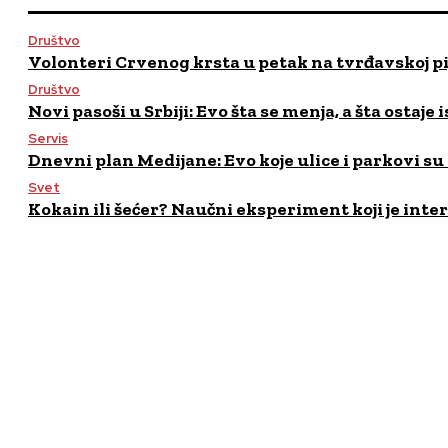
Društvo
Volonteri Crvenog krsta u petak na tvrđavskoj pija
Društvo
Novi pasoši u Srbiji: Evo šta se menja, a šta ostaje i
Servis
Dnevni plan Medijane: Evo koje ulice i parkovi su
Svet
Kokain ili šećer? Naučni eksperiment koji je int