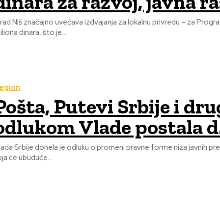
dinara za razvoj, javna r
rad Niš značajno uvećava izdvajanja za lokalnu privredu – za Prog
iliona dinara, što je...
egion
Pošta, Putevi Srbije i dr
odlukom Vlade postala d.
lada Srbije donela je odluku o promeni pravne forme niza javnih pre
oja će ubuduće...