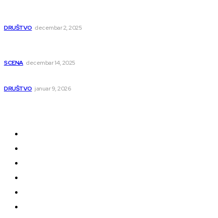
U humanitarnom koncertu učestvovalo i puno
mladih muzičara
DRUŠTVO
decembar 2, 2025
Dečji hor „Branko“ oduševio Rumuniju: Mladi niški
pevači osvojili Grand-prix
SCENA
decembar 14, 2025
Iz ugla jednog niškog Hadžije
DRUŠTVO
januar 9, 2026
Kategorije
Grad
Region
Svet
Servis
Scena
Sport