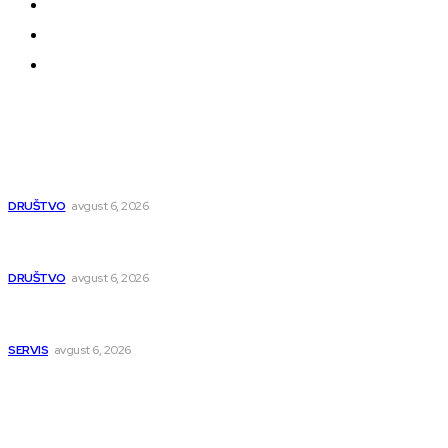
Politika privatnosti
Uređivačka Politika Veb Portala
O nama
Najnovije
Volonteri Crvenog krsta u petak na tvrđavskoj
pijaci: Saveti kako se zaštititi od vrućina
DRUŠTVO
avgust 6, 2026
Novi pasoši u Srbiji: Evo šta se menja, a šta ostaje
isto
DRUŠTVO
avgust 6, 2026
Dnevni plan Medijane: Evo koje ulice i parkovi su na
redu
SERVIS
avgust 6, 2026
Popularno
Dragana i Isidora Moles pevale sinoć za Janu Mitić.