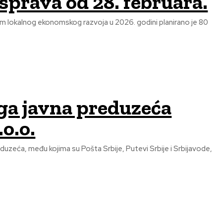
asprava od 28. februara.
ram lokalnog ekonomskog razvoja u 2026. godini planirano je 80
uga javna preduzeća
o.o.
duzeća, među kojima su Pošta Srbije, Putevi Srbije i Srbijavode,