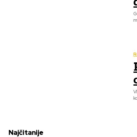
G
m
R
V
k
Najčitanije