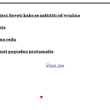
ci: Saveti kako se zaštititi od vrućina
sto
 na redu
ernet pogrešno protumačio