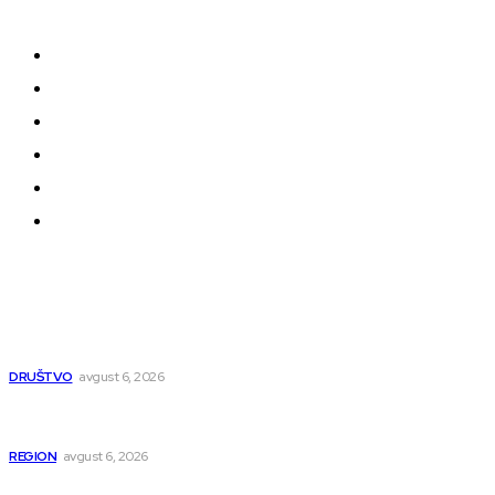
oblikuju našu zajednicu.
Kontakt
Impressum
Uslovi korišćenja
Politika privatnosti
Uređivačka Politika Veb Portala
O nama
Najnovije
Pavlović: Posle 15 godina Niš dobija studentski dom
za 500 mladih – „Gradilište svakog dana raste“
DRUŠTVO
avgust 6, 2026
Novopazarac motkom napao dvojicu, državljanin
BiH osumnjičen da je dao kokain Srpkinji
REGION
avgust 6, 2026
Nakon izmeštanja pruge, novo poglavlje za Niš: