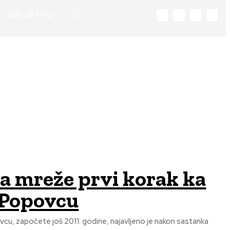
DRUŠTVO
a mreže prvi korak ka
u Popovcu
u, započete još 2011. godine, najavljeno je nakon sastanka