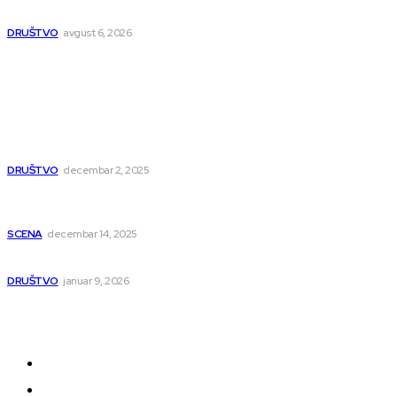
Umesto šina stižu bulevar i linijski park
DRUŠTVO
avgust 6, 2026
Popularno
Dragana i Isidora Moles pevale sinoć za Janu Mitić.
U humanitarnom koncertu učestvovalo i puno
mladih muzičara
DRUŠTVO
decembar 2, 2025
Dečji hor „Branko“ oduševio Rumuniju: Mladi niški
pevači osvojili Grand-prix
SCENA
decembar 14, 2025
Iz ugla jednog niškog Hadžije
DRUŠTVO
januar 9, 2026
Kategorije
Grad
Region