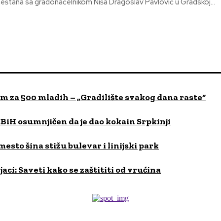
eštana sa gradonačelnikom Niša Dragoslav Pavlović u Gradskoj...
om za 500 mladih – „Gradilište svakog dana raste“
iH osumnjičen da je dao kokain Srpkinji
esto šina stižu bulevar i linijski park
ci: Saveti kako se zaštititi od vrućina