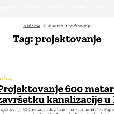
REGION
SVET
SERVIS
SCENA
SPORT
Naslovna
Ključne reči
Projektovanje
Tag:
projektovanje
ruštvo
Projektovanje 600 metar
završetku kanalizacije 
rojektovanje 600 metara nedovršene kanalizacione mreže u Popovc