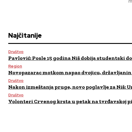
m
Najčitanije
Društvo
Pavlović: Posle 15 godina Niš dobija studentski d
Region
Novopazarac motkom napao dvojicu, državljanin B
Društvo
Nakon izmeštanja pruge, novo poglavlje za Niš: Um
Društvo
Volonteri Crvenog krsta u petak na tvrđavskoj pija