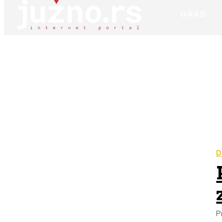
GRAD
D
P