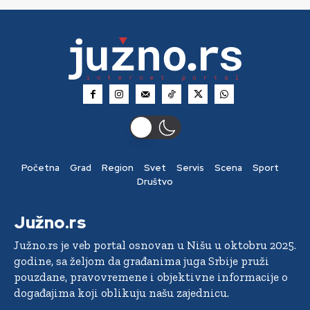
Početna
Grad
Region
Svet
Servis
Scena
Sport
Društvo
Južno.rs
Južno.rs je veb portal osnovan u Nišu u oktobru 2025.
godine, sa željom da građanima juga Srbije pruži
pouzdane, pravovremene i objektivne informacije o
događajima koji oblikuju našu zajednicu.