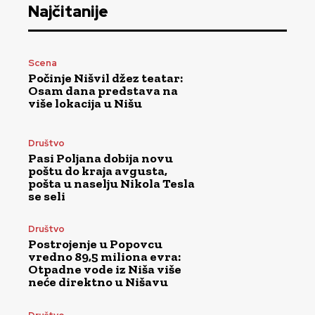
Najčitanije
Scena
Počinje Nišvil džez teatar:
Osam dana predstava na
više lokacija u Nišu
Društvo
Pasi Poljana dobija novu
poštu do kraja avgusta,
pošta u naselju Nikola Tesla
se seli
Društvo
Postrojenje u Popovcu
vredno 89,5 miliona evra:
Otpadne vode iz Niša više
neće direktno u Nišavu