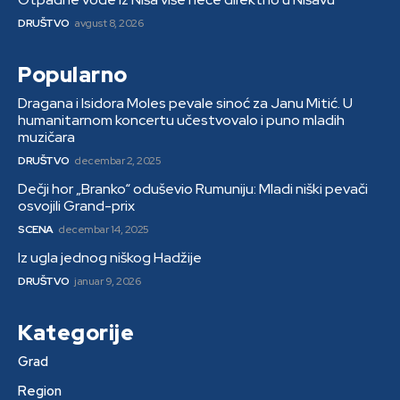
DRUŠTVO
avgust 8, 2026
Popularno
Dragana i Isidora Moles pevale sinoć za Janu Mitić. U
humanitarnom koncertu učestvovalo i puno mladih
muzičara
DRUŠTVO
decembar 2, 2025
Dečji hor „Branko“ oduševio Rumuniju: Mladi niški pevači
osvojili Grand-prix
SCENA
decembar 14, 2025
Iz ugla jednog niškog Hadžije
DRUŠTVO
januar 9, 2026
Kategorije
Grad
Region