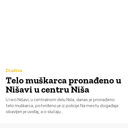
Društvo
Telo muškarca pronađeno u
Nišavi u centru Niša
U reci Nišavi, u centralnom delu Niša, danas je pronađeno
telo muškarca, potvrđeno je iz policije.Na mestu događaja
obavljen je uviđaj, a o slučaju...