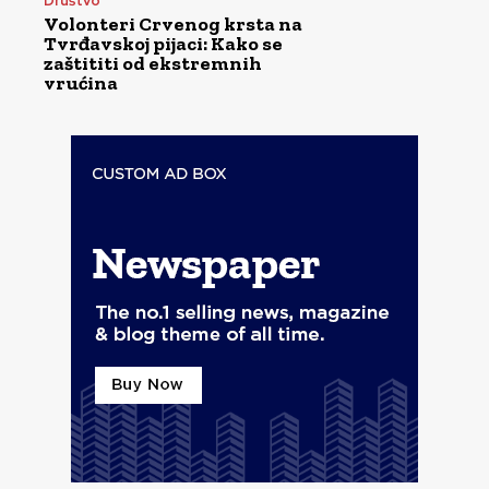
Društvo
Volonteri Crvenog krsta na
Tvrđavskoj pijaci: Kako se
zaštititi od ekstremnih
vrućina