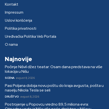
Kontakt
Impressum
Uslovi korišćenja
Politika privatnosti
Uređivačka Politika Veb Portala
O nama
Najnovije
Počinje Nišvil džez teatar: Osam dana predstava na više
lokacija u Nišu
SCENA
avgust 8, 2026
Pasi Poljana dobija novu poštu do kraja avgusta, pošta u
naselju Nikola Tesla se seli
DRUŠTVO
avgust 8, 2026
Postrojenje u Popovcu vredno 89,5 miliona evra:
Otpadne vode iz Niša više neće direktno u Nišavu