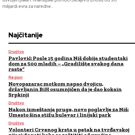
usvojen paket finansijske pomoći Ukrajini u iznosu od 90
milijardi evra za naredne...
Najčitanije
Društvo
Pavlović: Posle 15 godina Niš dobija studentski
dom za 500 mladih – „Gradilište svakog dana
raste“
Region
Novopazarac motkom napao dvojicu,
državljanin BiH osumnjičen da je dao kokain
Srpkinji
Društvo
Nakon izmeštanja pruge, novo poglavlje za Niš:
Umesto šina stižu bulevar i linijski park
Društvo
Volonteri Crvenog krsta u petak na tvrđavskoj