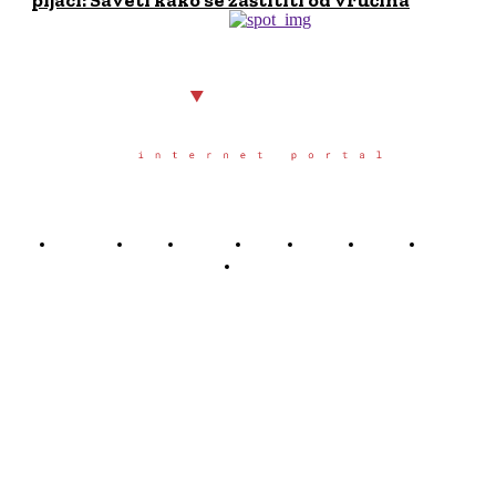
pijaci: Saveti kako se zaštititi od vrućina
Početna
Grad
Region
Svet
Servis
Scena
Sport
Društvo
Južno.rs
Južno.rs je veb portal osnovan u Nišu u oktobru 2025.
godine, sa željom da građanima juga Srbije pruži
pouzdane, pravovremene i objektivne informacije o