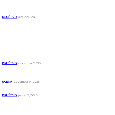
Nakon izmeštanja pruge, novo poglavlje za Niš: Umesto šina
stižu bulevar i linijski park
DRUŠTVO
avgust 6, 2026
Popularno
Dragana i Isidora Moles pevale sinoć za Janu Mitić. U
humanitarnom koncertu učestvovalo i puno mladih
muzičara
DRUŠTVO
decembar 2, 2025
Dečji hor „Branko“ oduševio Rumuniju: Mladi niški pevači
osvojili Grand-prix
SCENA
decembar 14, 2025
Iz ugla jednog niškog Hadžije
DRUŠTVO
januar 9, 2026
Kategorije