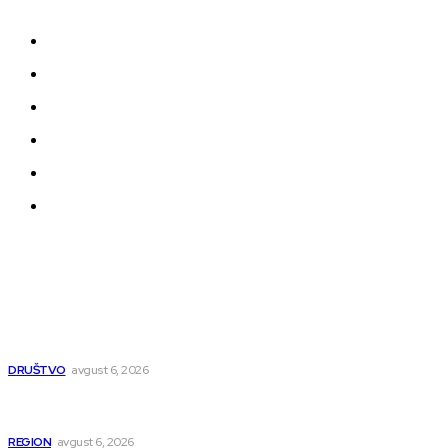
događajima koji oblikuju našu zajednicu.
Kontakt
Impressum
Uslovi korišćenja
Politika privatnosti
Uređivačka Politika Veb Portala
O nama
Najnovije
Pavlović: Posle 15 godina Niš dobija studentski dom za 500
mladih – „Gradilište svakog dana raste“
DRUŠTVO
avgust 6, 2026
Novopazarac motkom napao dvojicu, državljanin BiH
osumnjičen da je dao kokain Srpkinji
REGION
avgust 6, 2026