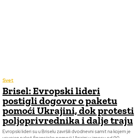
Svet
Brisel: Evropski lideri
postigli dogovor o paketu
pomoći Ukrajini, dok protesti
poljoprivrednika i dalje traju
Evropski lideri su u Briselu završili dvodnevni samit na kojem je